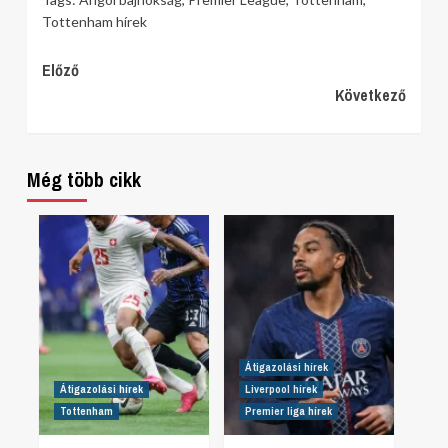
Tottenham hírek
Continue
Előző
Következő
Reading
Még több cikk
Átigazolási hírek
Átigazolási hírek
Liverpool hírek
Tottenham
Premier liga hírek