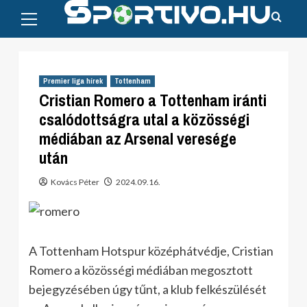
Primary
Skip
Menu
to
content
Premier liga hírek
Tottenham
Cristian Romero a Tottenham iránti
csalódottságra utal a közösségi
médiában az Arsenal veresége
után
Kovács Péter
2024.09.16.
A Tottenham Hotspur középhátvédje, Cristian
Romero a közösségi médiában megosztott
bejegyzésében úgy tűnt, a klub felkészülését