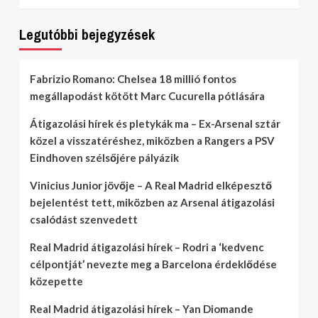
Legutóbbi bejegyzések
Fabrizio Romano: Chelsea 18 millió fontos
megállapodást kötött Marc Cucurella pótlására
Átigazolási hírek és pletykák ma – Ex-Arsenal sztár
közel a visszatéréshez, miközben a Rangers a PSV
Eindhoven szélsőjére pályázik
Vinicius Junior jövője – A Real Madrid elképesztő
bejelentést tett, miközben az Arsenal átigazolási
csalódást szenvedett
Real Madrid átigazolási hírek – Rodri a ‘kedvenc
célpontját’ nevezte meg a Barcelona érdeklődése
közepette
Real Madrid átigazolási hírek – Yan Diomande