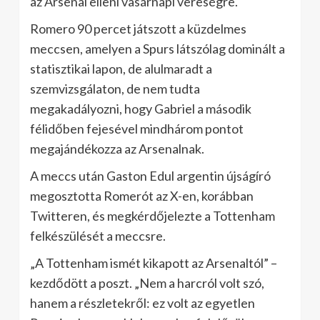
az Arsenal elleni vasárnapi vereségre.
Romero 90 percet játszott a küzdelmes
meccsen, amelyen a Spurs látszólag dominált a
statisztikai lapon, de alulmaradt a
szemvizsgálaton, de nem tudta
megakadályozni, hogy Gabriel a második
félidőben fejesével mindhárom pontot
megajándékozza az Arsenalnak.
A meccs után Gaston Edul argentin újságíró
megosztotta Romerót az X-en, korábban
Twitteren, és megkérdőjelezte a Tottenham
felkészülését a meccsre.
„A Tottenham ismét kikapott az Arsenaltól” –
kezdődött a poszt. „Nem a harcról volt szó,
hanem a részletekről: ez volt az egyetlen