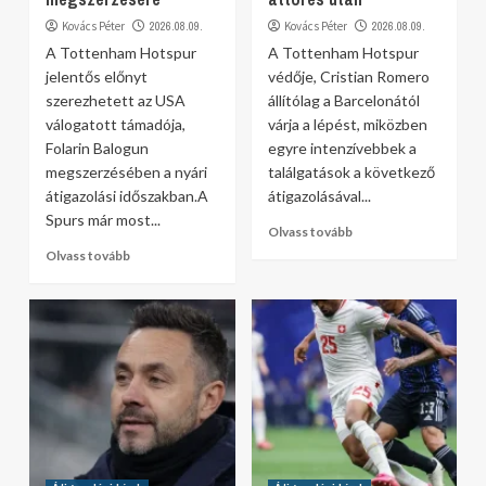
Kovács Péter
2026.08.09.
Kovács Péter
2026.08.09.
A Tottenham Hotspur
A Tottenham Hotspur
jelentős előnyt
védője, Cristian Romero
szerezhetett az USA
állítólag a Barcelonától
válogatott támadója,
várja a lépést, miközben
Folarin Balogun
egyre intenzívebbek a
megszerzésében a nyári
találgatások a következő
átigazolási időszakban.A
átigazolásával...
Spurs már most...
Olvass tovább
Olvass tovább