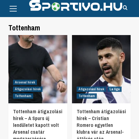
Primary
Skip
Menu
to
content
Tottenham
Arsenal hírek
Átigazolási hírek
Átigazolási hírek
La liga
Tottenham
Tottenham
Tottenham átigazolási
Tottenham átigazolási
hírek – A Spurs új
hírek – Cristian
lendületet kapott volt
Romero egyetlen
Arsenal csatár
klubra vár az Arsenal-
megszerzésére
áttörés után