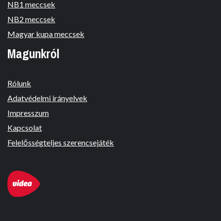
NB1 meccsek
NB2 meccsek
Magyar kupa meccsek
Magunkról
Rólunk
Adatvédelmi irányelvek
Impresszum
Kapcsolat
Felelősségteljes szerencsejáték