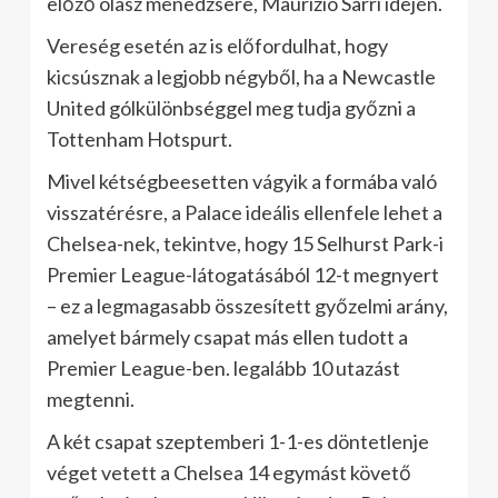
előző olasz menedzsere, Maurizio Sarri idején.
Vereség esetén az is előfordulhat, hogy
kicsúsznak a legjobb négyből, ha a Newcastle
United gólkülönbséggel meg tudja győzni a
Tottenham Hotspurt.
Mivel kétségbeesetten vágyik a formába való
visszatérésre, a Palace ideális ellenfele lehet a
Chelsea-nek, tekintve, hogy 15 Selhurst Park-i
Premier League-látogatásából 12-t megnyert
– ez a legmagasabb összesített győzelmi arány,
amelyet bármely csapat más ellen tudott a
Premier League-ben. legalább 10 utazást
megtenni.
A két csapat szeptemberi 1-1-es döntetlenje
véget vetett a Chelsea 14 egymást követő