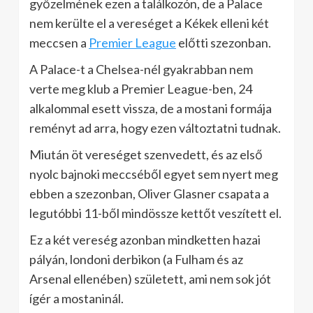
győzelmének ezen a találkozón, de a Palace
nem kerülte el a vereséget a Kékek elleni két
meccsen a
Premier League
előtti szezonban.
A Palace-t a Chelsea-nél gyakrabban nem
verte meg klub a Premier League-ben, 24
alkalommal esett vissza, de a mostani formája
reményt ad arra, hogy ezen változtatni tudnak.
Miután öt vereséget szenvedett, és az első
nyolc bajnoki meccséből egyet sem nyert meg
ebben a szezonban, Oliver Glasner csapata a
legutóbbi 11-ből mindössze kettőt veszített el.
Ez a két vereség azonban mindketten hazai
pályán, londoni derbikon (a Fulham és az
Arsenal ellenében) született, ami nem sok jót
ígér a mostaninál.