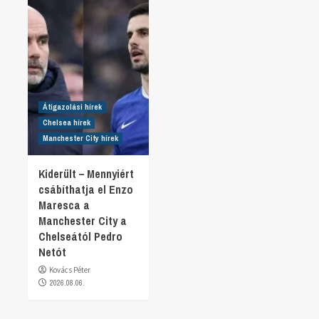
Átigazolási hírek
Chelsea hírek
Manchester City hírek
Kiderült – Mennyiért
csábíthatja el Enzo
Maresca a
Manchester City a
Chelseától Pedro
Netót
Kovács Péter
2026.08.06.