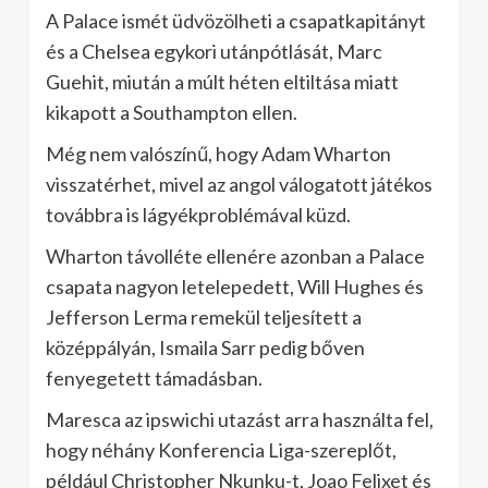
A Palace ismét üdvözölheti a csapatkapitányt
és a Chelsea egykori utánpótlását, Marc
Guehit, miután a múlt héten eltiltása miatt
kikapott a Southampton ellen.
Még nem valószínű, hogy Adam Wharton
visszatérhet, mivel az angol válogatott játékos
továbbra is lágyékproblémával küzd.
Wharton távolléte ellenére azonban a Palace
csapata nagyon letelepedett, Will Hughes és
Jefferson Lerma remekül teljesített a
középpályán, Ismaila Sarr pedig bőven
fenyegetett támadásban.
Maresca az ipswichi utazást arra használta fel,
hogy néhány Konferencia Liga-szereplőt,
például Christopher Nkunku-t, Joao Felixet és