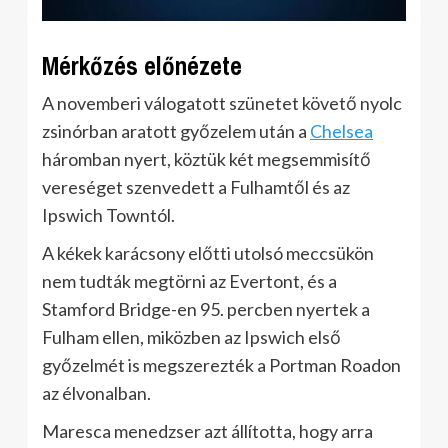
Mérkőzés előnézete
A novemberi válogatott szünetet követő nyolc
zsinórban aratott győzelem után a
Chelsea
háromban nyert, köztük két megsemmisítő
vereséget szenvedett a Fulhamtől és az
Ipswich Towntól.
A kékek karácsony előtti utolsó meccsükön
nem tudták megtörni az Evertont, és a
Stamford Bridge-en 95. percben nyertek a
Fulham ellen, miközben az Ipswich első
győzelmét is megszerezték a Portman Roadon
az élvonalban.
Maresca menedzser azt állította, hogy arra