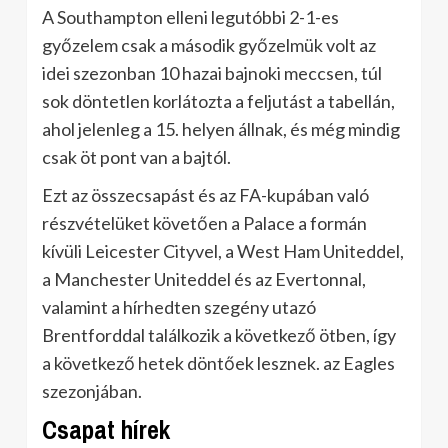
A Southampton elleni legutóbbi 2-1-es
győzelem csak a második győzelmük volt az
idei szezonban 10 hazai bajnoki meccsen, túl
sok döntetlen korlátozta a feljutást a tabellán,
ahol jelenleg a 15. helyen állnak, és még mindig
csak öt pont van a bajtól.
Ezt az összecsapást és az FA-kupában való
részvételüket követően a Palace a formán
kívüli Leicester Cityvel, a West Ham Uniteddel,
a Manchester Uniteddel és az Evertonnal,
valamint a hírhedten szegény utazó
Brentforddal találkozik a következő ötben, így
a következő hetek döntőek lesznek. az Eagles
szezonjában.
Csapat hírek