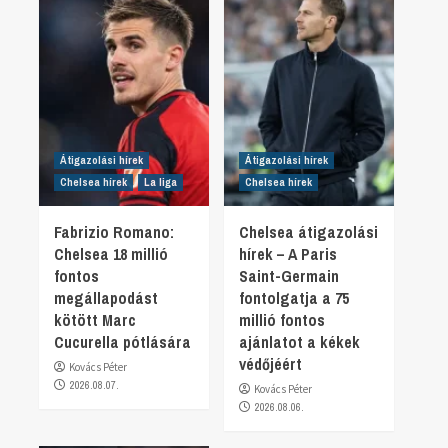
Átigazolási hírek
Átigazolási hírek
Chelsea hírek
La liga
Chelsea hírek
Fabrizio Romano:
Chelsea átigazolási
Chelsea 18 millió
hírek – A Paris
fontos
Saint-Germain
megállapodást
fontolgatja a 75
kötött Marc
millió fontos
Cucurella pótlására
ajánlatot a kékek
védőjéért
Kovács Péter
2026.08.07.
Kovács Péter
2026.08.06.