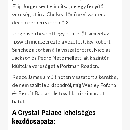
Filip Jorgensent elindítsa, de egy fenyítő
vereség után a Chelsea főnöke visszatér a
decemberben szereplő XI.
Jorgensen beadott egy büntetőt, amivel az
Ipswich megszerezte a vezetést, így Robert
Sanchez a sorban áll a visszatérésre, Nicolas
Jackson és Pedro Neto mellett, akik szintén
kiülték a vereséget a Portman Roadon.
Reece James a múlt héten visszatért a keretbe,
de nem szállt le a kispadról, míg Wesley Fofana
és Benoit Badiashile továbbra is kimaradt
hátul.
A Crystal Palace lehetséges
kezdőcsapata: