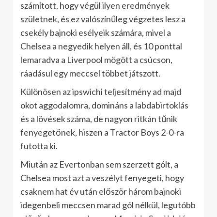
számított, hogy végül ilyen eredmények
születnek, és ez valószínűleg végzetes lesz a
csekély bajnoki esélyeik számára, mivel a
Chelsea a negyedik helyen áll, és 10 ponttal
lemaradva a Liverpool mögött a csúcson,
ráadásul egy meccsel többet játszott.
Különösen az ipswichi teljesítmény ad majd
okot aggodalomra, domináns a labdabirtoklás
és a lövések száma, de nagyon ritkán tűnik
fenyegetőnek, hiszen a Tractor Boys 2-0-ra
futotta ki.
Miután az Evertonban sem szerzett gólt, a
Chelsea most azt a veszélyt fenyegeti, hogy
csaknem hat év után először három bajnoki
idegenbeli meccsen marad gól nélkül, legutóbb