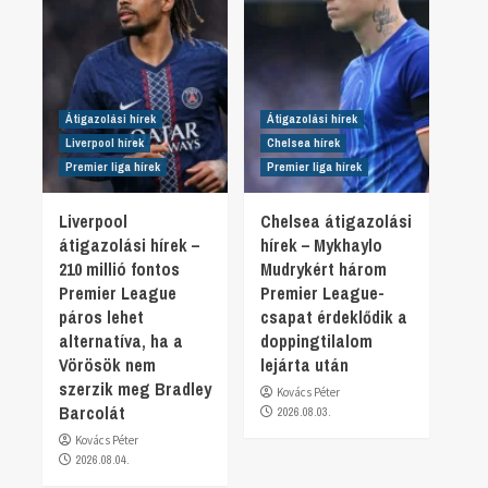
Átigazolási hírek
Átigazolási hírek
Liverpool hírek
Chelsea hírek
Premier liga hírek
Premier liga hírek
Liverpool
Chelsea átigazolási
átigazolási hírek –
hírek – Mykhaylo
210 millió fontos
Mudrykért három
Premier League
Premier League-
páros lehet
csapat érdeklődik a
alternatíva, ha a
doppingtilalom
Vörösök nem
lejárta után
szerzik meg Bradley
Kovács Péter
Barcolát
2026.08.03.
Kovács Péter
2026.08.04.