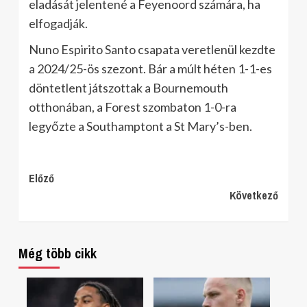
eladását jelentené a Feyenoord számára, ha
elfogadják.
Nuno Espirito Santo csapata veretlenül kezdte
a 2024/25-ös szezont. Bár a múlt héten 1-1-es
döntetlent játszottak a Bournemouth
otthonában, a Forest szombaton 1-0-ra
legyőzte a Southamptont a St Mary’s-ben.
Continue
Előző
Következő
Reading
Még több cikk