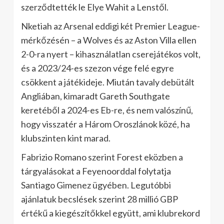
szerződtették le Elye Wahit a Lenstől.
Nketiah az Arsenal eddigi két Premier League-
mérkőzésén – a Wolves és az Aston Villa ellen
2-0-ra nyert – kihasználatlan cserejátékos volt,
és a 2023/24-es szezon vége felé egyre
csökkent a játékideje. Miután tavaly debütált
Angliában, kimaradt Gareth Southgate
keretéből a 2024-es Eb-re, és nem valószínű,
hogy visszatér a Három Oroszlánok közé, ha
klubszinten kint marad.
Fabrizio Romano szerint Forest eközben a
tárgyalásokat a Feyenoorddal folytatja
Santiago Gimenez ügyében. Legutóbbi
ajánlatuk becslések szerint 28 millió GBP
értékű a kiegészítőkkel együtt, ami klubrekord