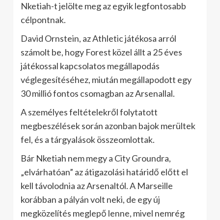
Nketiah-t jelölte meg az egyik legfontosabb
célpontnak.
David Ornstein, az Athletic játékosa arról
számolt be, hogy Forest közel állt a 25 éves
játékossal kapcsolatos megállapodás
véglegesítéséhez, miután megállapodott egy
30 millió fontos csomagban az Arsenallal.
A személyes feltételekről folytatott
megbeszélések során azonban bajok merültek
fel, és a tárgyalások összeomlottak.
Bár Nketiah nem megy a City Groundra,
„elvárhatóan” az átigazolási határidő előtt el
kell távolodnia az Arsenaltól. A Marseille
korábban a pályán volt neki, de egy új
megközelítés meglepő lenne, mivel nemrég