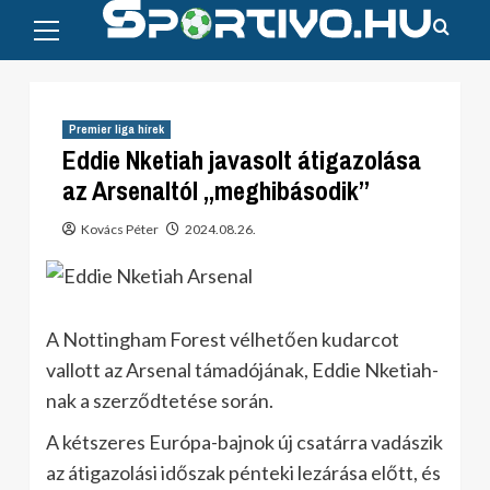
Primary
Skip
Menu
to
content
Premier liga hírek
Eddie Nketiah javasolt átigazolása
az Arsenaltól „meghibásodik”
Kovács Péter
2024.08.26.
A Nottingham Forest vélhetően kudarcot
vallott az Arsenal támadójának, Eddie Nketiah-
nak a szerződtetése során.
A kétszeres Európa-bajnok új csatárra vadászik
az átigazolási időszak pénteki lezárása előtt, és