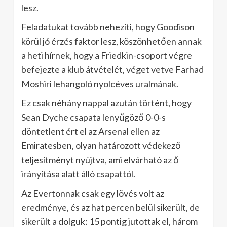
lesz.
Feladatukat tovább nehezíti, hogy Goodison
körül jó érzés faktor lesz, köszönhetően annak
a heti hírnek, hogy a Friedkin-csoport végre
befejezte a klub átvételét, véget vetve Farhad
Moshiri lehangoló nyolcéves uralmának.
Ez csak néhány nappal azután történt, hogy
Sean Dyche csapata lenyűgöző 0-0-s
döntetlent ért el az Arsenal ellen az
Emiratesben, olyan határozott védekező
teljesítményt nyújtva, ami elvárható az ő
irányítása alatt álló csapattól.
Az Evertonnak csak egy lövés volt az
eredménye, és az hat percen belül sikerült, de
sikerült a dolguk: 15 pontig jutottak el, három