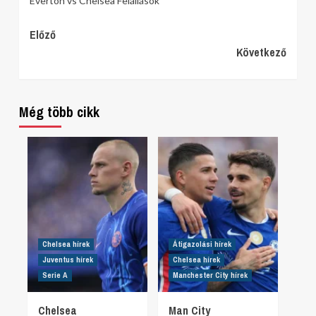
Everton vs Chelsea Felállások
Continue
Előző
Következő
Reading
Még több cikk
Chelsea hírek
Átigazolási hírek
Juventus hírek
Chelsea hírek
Serie A
Manchester City hírek
Chelsea
Man City