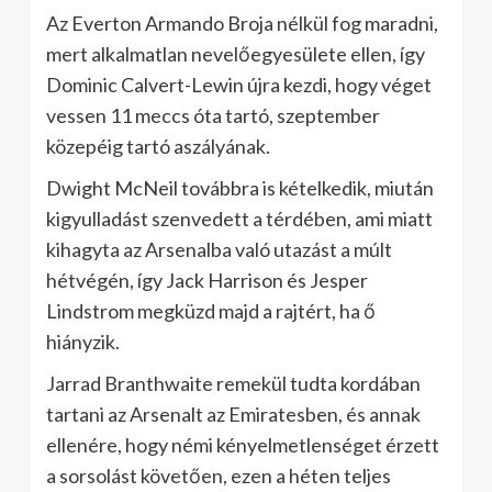
Az Everton Armando Broja nélkül fog maradni,
mert alkalmatlan nevelőegyesülete ellen, így
Dominic Calvert-Lewin újra kezdi, hogy véget
vessen 11 meccs óta tartó, szeptember
közepéig tartó aszályának.
Dwight McNeil továbbra is kételkedik, miután
kigyulladást szenvedett a térdében, ami miatt
kihagyta az Arsenalba való utazást a múlt
hétvégén, így Jack Harrison és Jesper
Lindstrom megküzd majd a rajtért, ha ő
hiányzik.
Jarrad Branthwaite remekül tudta kordában
tartani az Arsenalt az Emiratesben, és annak
ellenére, hogy némi kényelmetlenséget érzett
a sorsolást követően, ezen a héten teljes