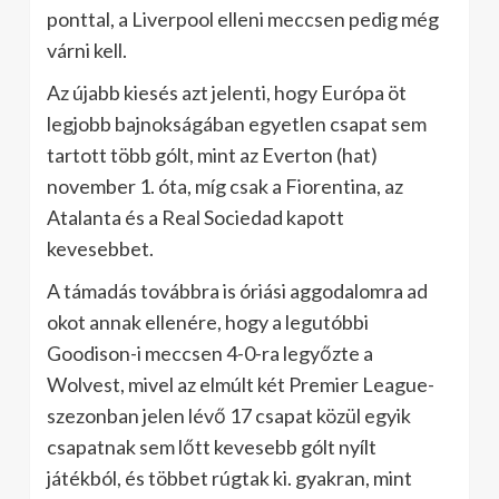
ponttal, a Liverpool elleni meccsen pedig még
várni kell.
Az újabb kiesés azt jelenti, hogy Európa öt
legjobb bajnokságában egyetlen csapat sem
tartott több gólt, mint az Everton (hat)
november 1. óta, míg csak a Fiorentina, az
Atalanta és a Real Sociedad kapott
kevesebbet.
A támadás továbbra is óriási aggodalomra ad
okot annak ellenére, hogy a legutóbbi
Goodison-i meccsen 4-0-ra legyőzte a
Wolvest, mivel az elmúlt két Premier League-
szezonban jelen lévő 17 csapat közül egyik
csapatnak sem lőtt kevesebb gólt nyílt
játékból, és többet rúgtak ki. gyakran, mint