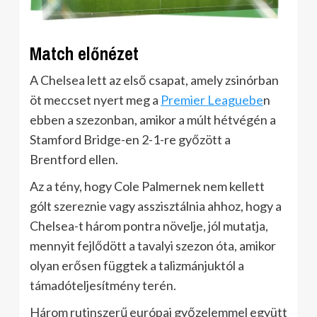
Match előnézet
A Chelsea lett az első csapat, amely zsinórban
öt meccset nyert meg a
Premier Leaguebe
n
ebben a szezonban, amikor a múlt hétvégén a
Stamford Bridge-en 2-1-re győzött a
Brentford ellen.
Az a tény, hogy Cole Palmernek nem kellett
gólt szereznie vagy asszisztálnia ahhoz, hogy a
Chelsea-t három pontra növelje, jól mutatja,
mennyit fejlődött a tavalyi szezon óta, amikor
olyan erősen függtek a talizmánjuktól a
támadóteljesítmény terén.
Három rutinszerű európai győzelemmel együtt