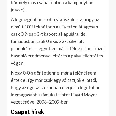
bármely más csapat ebben a kampányban
(nyolc).
A legmegdöbbentőbb statisztika az, hogy az
elmúlt 10 játékhétben az Everton átlagosan
csak 0,9-es xG-t kapott a kapujára, de
támadásban csak 0,8-as xG-t sikerült
produkálnia – egyetlen másik félnek sincs közel
hasonló eredménye. eltérés a pálya ellentétes
végén.
Négy 0-0-s döntetlennel már a felénél sem
értek el, így már csak egy választják el attól,
hogy az egész szezonban elérjék a legutóbbi
legmagasabb számukat – ötöt David Moyes
vezetésével 2008–2009-ben.
Csapat hírek