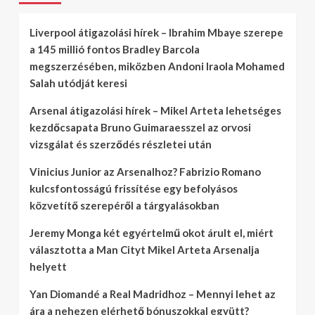
Liverpool átigazolási hírek – Ibrahim Mbaye szerepe
a 145 millió fontos Bradley Barcola
megszerzésében, miközben Andoni Iraola Mohamed
Salah utódját keresi
Arsenal átigazolási hírek – Mikel Arteta lehetséges
kezdőcsapata Bruno Guimaraesszel az orvosi
vizsgálat és szerződés részletei után
Vinicius Junior az Arsenalhoz? Fabrizio Romano
kulcsfontosságú frissítése egy befolyásos
közvetítő szerepéről a tárgyalásokban
Jeremy Monga két egyértelmű okot árult el, miért
választotta a Man Cityt Mikel Arteta Arsenalja
helyett
Yan Diomandé a Real Madridhoz – Mennyi lehet az
ára a nehezen elérhető bónuszokkal együtt?