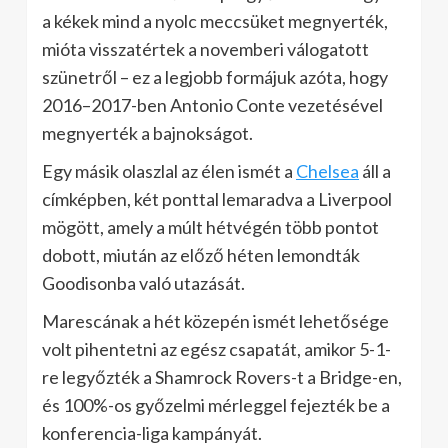
a kékek mind a nyolc meccsüket megnyerték,
mióta visszatértek a novemberi válogatott
szünetről – ez a legjobb formájuk azóta, hogy
2016–2017-ben Antonio Conte vezetésével
megnyerték a bajnokságot.
Egy másik olaszlal az élen ismét a
Chelsea
áll a
címképben, két ponttal lemaradva a Liverpool
mögött, amely a múlt hétvégén több pontot
dobott, miután az előző héten lemondták
Goodisonba való utazását.
Marescának a hét közepén ismét lehetősége
volt pihentetni az egész csapatát, amikor 5-1-
re legyőzték a Shamrock Rovers-t a Bridge-en,
és 100%-os győzelmi mérleggel fejezték be a
konferencia-liga kampányát.