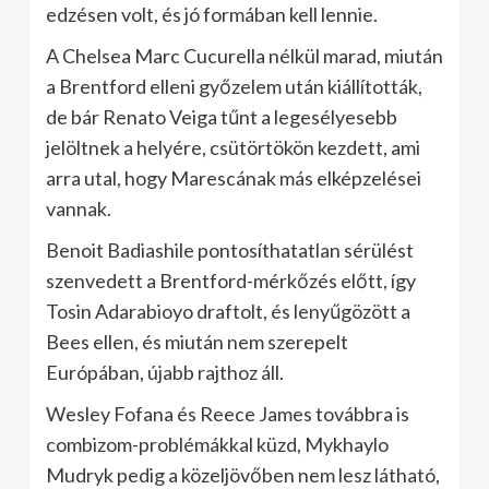
edzésen volt, és jó formában kell lennie.
A Chelsea Marc Cucurella nélkül marad, miután
a Brentford elleni győzelem után kiállították,
de bár Renato Veiga tűnt a legesélyesebb
jelöltnek a helyére, csütörtökön kezdett, ami
arra utal, hogy Marescának más elképzelései
vannak.
Benoit Badiashile pontosíthatatlan sérülést
szenvedett a Brentford-mérkőzés előtt, így
Tosin Adarabioyo draftolt, és lenyűgözött a
Bees ellen, és miután nem szerepelt
Európában, újabb rajthoz áll.
Wesley Fofana és Reece James továbbra is
combizom-problémákkal küzd, Mykhaylo
Mudryk pedig a közeljövőben nem lesz látható,