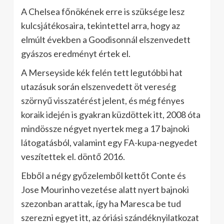
A Chelsea főnökének erre is szüksége lesz
kulcsjátékosaira, tekintettel arra, hogy az
elmúlt években a Goodisonnál elszenvedett
gyászos eredményt értek el.
A Merseyside kék felén tett legutóbbi hat
utazásuk során elszenvedett öt vereség
szörnyű visszatérést jelent, és még fényes
koraik idején is gyakran küzdöttek itt, 2008 óta
mindössze négyet nyertek meg a 17 bajnoki
látogatásból, valamint egy FA-kupa-negyedet
veszítettek el. döntő 2016.
Ebből a négy győzelemből kettőt Conte és
Jose Mourinho vezetése alatt nyert bajnoki
szezonban arattak, így ha Maresca be tud
szerezni egyet itt, az óriási szándéknyilatkozat