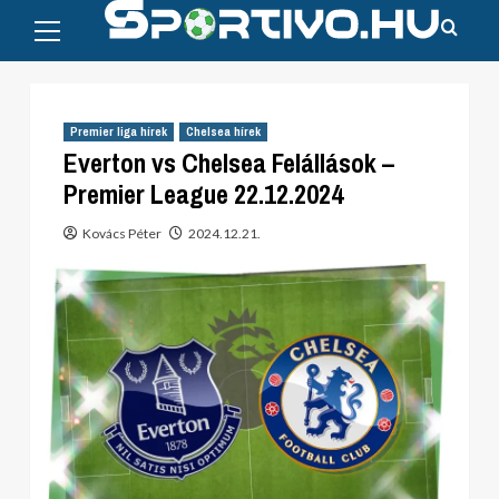
Primary
Skip
Menu
to
content
Premier liga hírek
Chelsea hírek
Everton vs Chelsea Felállások –
Premier League 22.12.2024
Kovács Péter
2024.12.21.