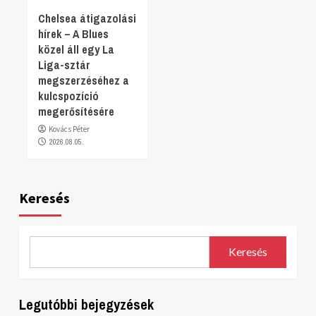
Chelsea átigazolási
hírek – A Blues
közel áll egy La
Liga-sztár
megszerzéséhez a
kulcspozíció
megerősítésére
Kovács Péter
2026.08.05.
Keresés
Keresés
Legutóbbi bejegyzések