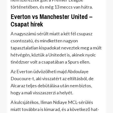
történetében, és még 13 meccs van hátra.
Everton vs Manchester United –
Csapat hírek
A nagyszámú sérült miatt a két fél csupasz
csontozatú, és mindketten nagyon
tapasztalatlan kispadokat neveztek meg a múlt
hétvégén, köztük a Unitedet is, akinek nyolc
tinédzser volt a csapatában a Spurs ellen.
Az Everton üdvözölheti majd Abdoulaye
Doucoure-t, aki visszatért az eltiltásból, de
Alcaraz teljes debütálása után nem biztos,
hogy a mali visszaszerzi a helyét.
A kulcsjátékos, Iliman Ndiaye MCL-sérülés
miatt továbbra is kimarad, és a következő hat-