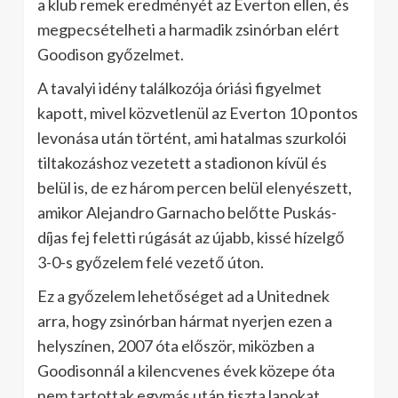
a klub remek eredményét az Everton ellen, és
megpecsételheti a harmadik zsinórban elért
Goodison győzelmet.
A tavalyi idény találkozója óriási figyelmet
kapott, mivel közvetlenül az Everton 10 pontos
levonása után történt, ami hatalmas szurkolói
tiltakozáshoz vezetett a stadionon kívül és
belül is, de ez három percen belül elenyészett,
amikor Alejandro Garnacho belőtte Puskás-
díjas fej feletti rúgását az újabb, kissé hízelgő
3-0-s győzelem felé vezető úton.
Ez a győzelem lehetőséget ad a Unitednek
arra, hogy zsinórban hármat nyerjen ezen a
helyszínen, 2007 óta először, miközben a
Goodisonnál a kilencvenes évek közepe óta
nem tartottak egymás után tiszta lapokat.