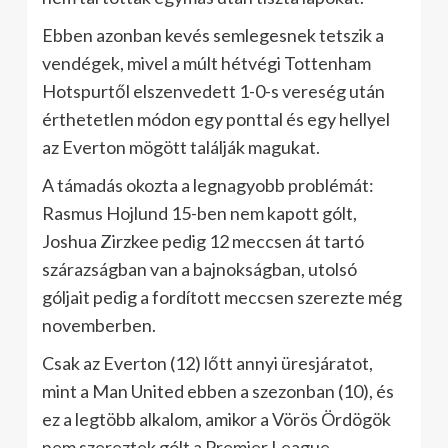
Ebben azonban kevés semlegesnek tetszik a
vendégek, mivel a múlt hétvégi Tottenham
Hotspurtől elszenvedett 1-0-s vereség után
érthetetlen módon egy ponttal és egy hellyel
az Everton mögött találják magukat.
A támadás okozta a legnagyobb problémát:
Rasmus Hojlund 15-ben nem kapott gólt,
Joshua Zirzkee pedig 12 meccsen át tartó
szárazságban van a bajnokságban, utolsó
góljait pedig a fordított meccsen szerezte még
novemberben.
Csak az Everton (12) lőtt annyi üresjáratot,
mint a Man United ebben a szezonban (10), és
ez a legtöbb alkalom, amikor a Vörös Ördögök
nem szereztek gólt a Premier League