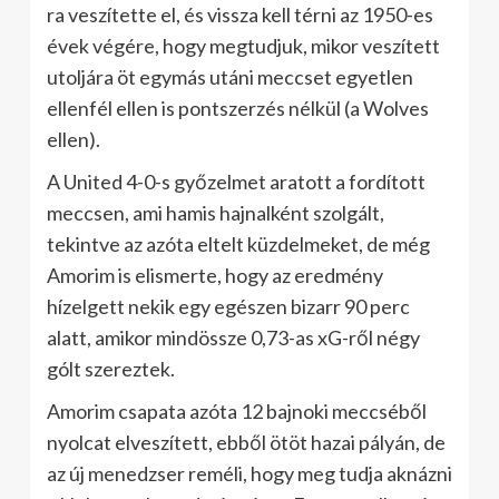
ra veszítette el, és vissza kell térni az 1950-es
évek végére, hogy megtudjuk, mikor veszített
utoljára öt egymás utáni meccset egyetlen
ellenfél ellen is pontszerzés nélkül (a Wolves
ellen).
A United 4-0-s győzelmet aratott a fordított
meccsen, ami hamis hajnalként szolgált,
tekintve az azóta eltelt küzdelmeket, de még
Amorim is elismerte, hogy az eredmény
hízelgett nekik egy egészen bizarr 90 perc
alatt, amikor mindössze 0,73-as xG-ről négy
gólt szereztek.
Amorim csapata azóta 12 bajnoki meccséből
nyolcat elveszített, ebből ötöt hazai pályán, de
az új menedzser reméli, hogy meg tudja aknázni