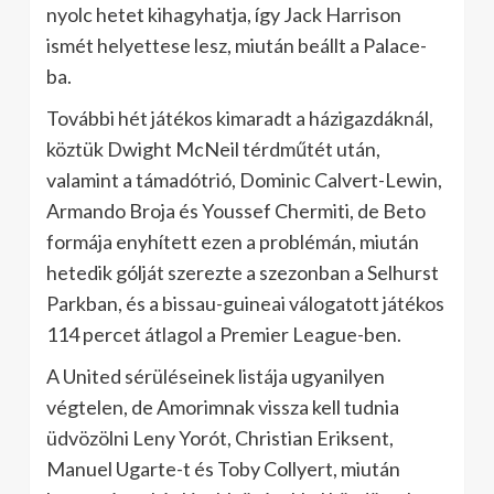
nyolc hetet kihagyhatja, így Jack Harrison
ismét helyettese lesz, miután beállt a Palace-
ba.
További hét játékos kimaradt a házigazdáknál,
köztük Dwight McNeil térdműtét után,
valamint a támadótrió, Dominic Calvert-Lewin,
Armando Broja és Youssef Chermiti, de Beto
formája enyhített ezen a problémán, miután
hetedik gólját szerezte a szezonban a Selhurst
Parkban, és a bissau-guineai válogatott játékos
114 percet átlagol a Premier League-ben.
A United sérüléseinek listája ugyanilyen
végtelen, de Amorimnak vissza kell tudnia
üdvözölni Leny Yorót, Christian Eriksent,
Manuel Ugarte-t és Toby Collyert, miután