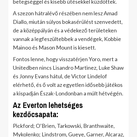
betegséggel és kisebb ütésekkel küzdöttek.
A szezon hátralévő részében nem lesz Amad
Diallo, miután súlyos bokasérülést szenvedett,
de a középpályán és a védekező területeken
vannak a legfeszültebbek a vendégek, Kobbie
Mainoo és Mason Mount is kiesett.
Fontos lenne, hogy visszatérjen Yoro, mert a
Unitedben nincs Lisandro Martinez, Luke Shaw
és Jonny Evans hátul, de Victor Lindelof
elérhető, és ő volt az egyetlen idősebb játékos
a kispadján Észak-Londonban a múlt hétvégén.
Az Everton lehetséges
kezdőcsapata:
Pickford; O’Brien, Tarkowski, Branthwaite,
Mykolenko; Lindstrom, Gueye, Garner, Alcaraz,