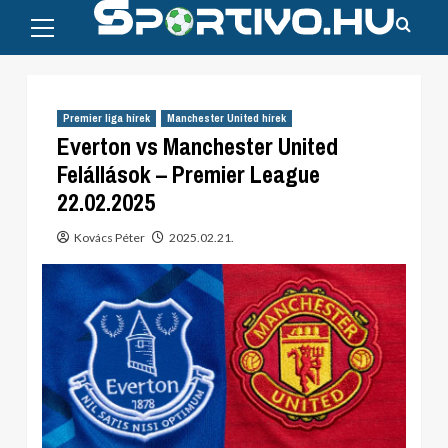
Primary
Skip
Menu
to
content
Premier liga hírek
Manchester United hírek
Everton vs Manchester United
Felállások – Premier League
22.02.2025
Kovács Péter
2025.02.21.