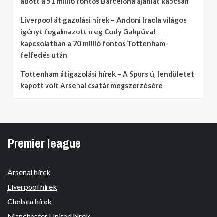
adott a 51 millió fontos Barcelona ajánlat kapcsán
Liverpool átigazolási hírek – Andoni Iraola világos
igényt fogalmazott meg Cody Gakpóval
kapcsolatban a 70 millió fontos Tottenham-
felfedés után
Tottenham átigazolási hírek – A Spurs új lendületet
kapott volt Arsenal csatár megszerzésére
Premier league
Arsenal hírek
Liverpool hírek
Chelsea hírek
Manchester United hírek