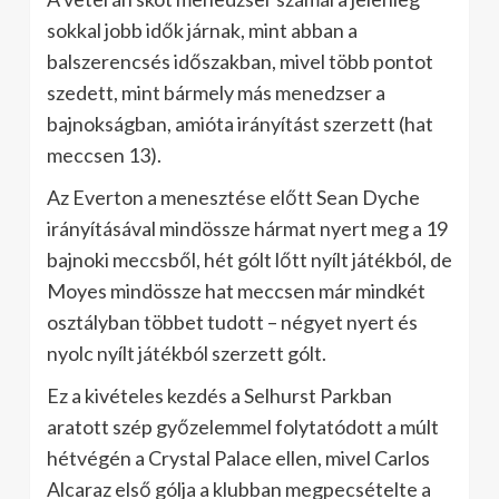
sokkal jobb idők járnak, mint abban a
balszerencsés időszakban, mivel több pontot
szedett, mint bármely más menedzser a
bajnokságban, amióta irányítást szerzett (hat
meccsen 13).
Az Everton a menesztése előtt Sean Dyche
irányításával mindössze hármat nyert meg a 19
bajnoki meccsből, hét gólt lőtt nyílt játékból, de
Moyes mindössze hat meccsen már mindkét
osztályban többet tudott – négyet nyert és
nyolc nyílt játékból szerzett gólt.
Ez a kivételes kezdés a Selhurst Parkban
aratott szép győzelemmel folytatódott a múlt
hétvégén a Crystal Palace ellen, mivel Carlos
Alcaraz első gólja a klubban megpecsételte a