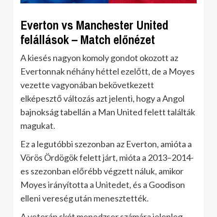
Everton vs Manchester United
felállások – Match előnézet
A kiesés nagyon komoly gondot okozott az
Evertonnak néhány héttel ezelőtt, de a Moyes
vezette vagyonában bekövetkezett
elképesztő változás azt jelenti, hogy a Angol
bajnokság tabellán a Man United felett találták
magukat.
Ez a legutóbbi szezonban az Everton, amióta a
Vörös Ördögök felett járt, mióta a 2013–2014-
es szezonban előrébb végzett náluk, amikor
Moyes irányította a Unitedet, és a Goodison
elleni vereség után menesztették.
A veterán skót menedzser számára jelenleg