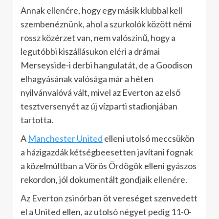
Annak ellenére, hogy egy másik klubbal kell
szembenéznünk, ahol a szurkolók között némi
rossz közérzet van, nem valószínű, hogy a
legutóbbi kiszállásukon eléri a drámai
Merseyside-i derbi hangulatát, de a Goodison
elhagyásának valósága már a héten
nyilvánvalóvá vált, mivel az Everton az első
tesztversenyét az új vízparti stadionjában
tartotta.
A
Manchester United
elleni utolsó meccsükön
a házigazdák kétségbeesetten javítani fognak
a közelmúltban a Vörös Ördögök elleni gyászos
rekordon, jól dokumentált gondjaik ellenére.
Az Everton zsinórban öt vereséget szenvedett
el a United ellen, az utolsó négyet pedig 11-0-