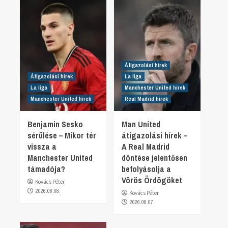
Átigazolási hírek
Átigazolási hírek
La liga
La liga
Manchester United hírek
Manchester United hírek
Real Madrid hírek
Benjamin Sesko
Man United
sérülése – Mikor tér
átigazolási hírek –
vissza a
A Real Madrid
Manchester United
döntése jelentősen
támadója?
befolyásolja a
Vörös Ördögöket
Kovács Péter
2026.08.08.
Kovács Péter
2026.08.07.