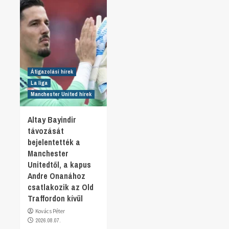
Átigazolási hírek
La liga
Manchester United hírek
Altay Bayindir
távozását
bejelentették a
Manchester
Unitedtől, a kapus
Andre Onanához
csatlakozik az Old
Traffordon kívül
Kovács Péter
2026.08.07.