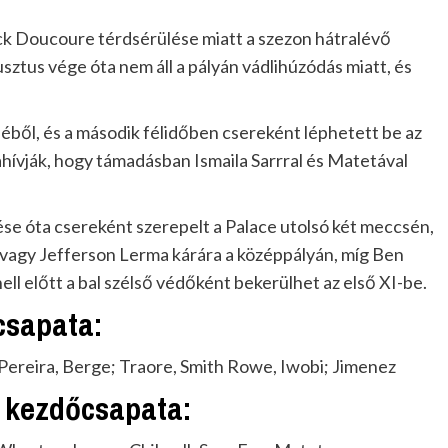
eick Doucoure térdsérülése miatt a szezon hátralévő
ztus vége óta nem áll a pályán vádlihúzódás miatt, és
éből, és a második félidőben csereként léphetett be az
zahívják, hogy támadásban Ismaila Sarrral és Matetával
e óta csereként szerepelt a Palace utolsó két meccsén,
 vagy Jefferson Lerma kárára a középpályán, míg Ben
ll előtt a bal szélső védőként bekerülhet az első XI-be.
csapata:
Pereira, Berge; Traore, Smith Rowe, Iwobi; Jimenez
s kezdőcsapata: