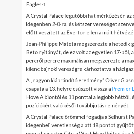
Eagles-t.
A Crystal Palace legutóbbi hat mérkőzésén az
idegenben 2-0-ra, és kétszer vereséget szenved
előtt veszített az Everton ellen a múlt hétvégé
Jean-Philippe Mateta megszerezte a hetedik gó
Beto nyitányát, de ez volt az egyetlen 17-ből, a
percről percre maximálisan megszerezte a maxi
kilenc bajnoki vereségre kárhoztatva a házigaz
A „nagyon kiábrándító eredmény” Oliver Glasne
csapata a 13. helyre csúszott vissza a
Premier 
Hove Albiontól és 11 ponttal a legjobb héttől,
pozíciókért való késői továbbjutás reményét.
A Crystal Palace örömmel fogadja a Selhurst Par
idegenbeli veretlenség alatt 18 pontot gyűjtöt
meg a Leicester City, a West Ham United és a 