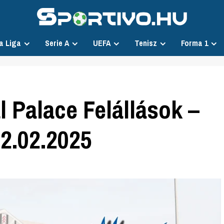
a Liga
Serie A
UEFA
Tenisz
Forma 1
 Palace Felállások –
2.02.2025