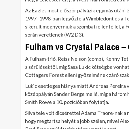
Az Eagles most először pályázik egymás utáni 
1997–1998-ban legyőzte a Wimbledont és a To
sikerült megnyerniük a szombati ellenféllel, a
során veretlenek (W2 D3).
Fulham vs Crystal Palace – 
A Fulham-trió, Reiss Nelson (comb), Kenny Tete
a sérülésektől, míg Sasa Lukic kétségbe vonhat
Cottagers Forest elleni győzelmének záró sza
Lukic esetleges hiánya miatt Andreas Pereira 
középpályán Sander Berge mellé, míg a három h
Smith Rowe a 10. pozícióban folytatja.
Silva tele volt dicsérettel Adama Traore-nak a 
hogy megtartsa helyét a jobb szélen, mivel Alex 