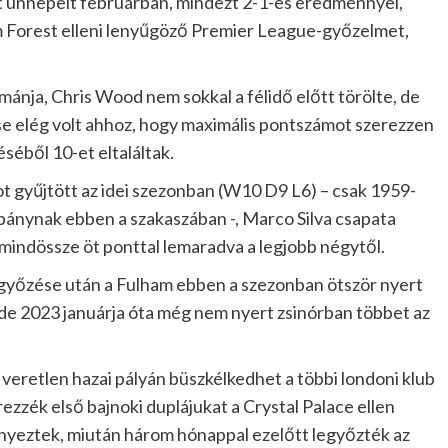
ünnepelt februárban, mindezt 2-1-es eredménnyel,
 Forest elleni lenyűgöző Premier League-győzelmet,
mánja, Chris Wood nem sokkal a félidő előtt törölte, de
se elég volt ahhoz, hogy maximális pontszámot szerezzen
éséből 10-et eltaláltak.
 gyűjtött az idei szezonban (W10 D9 L6) – csak 1959-
mpánynak ebben a szakaszában -, Marco Silva csapata
n, mindössze öt ponttal lemaradva a legjobb négytől.
egyőzése után a Fulham ebben a szezonban ötször nyert
e 2023 januárja óta még nem nyert zsinórban többet az
eretlen hazai pályán büszkélkedhet a többi londoni klub
zzék első bajnoki duplájukat a Crystal Palace ellen
nyeztek, miután három hónappal ezelőtt legyőzték az