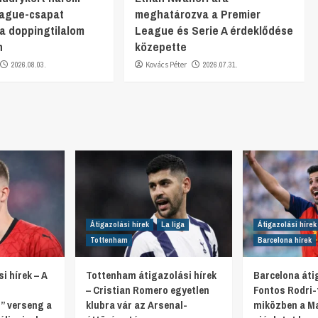
eague-csapat
meghatározva a Premier
 a doppingtilalom
League és Serie A érdeklődése
n
közepette
2026.08.03.
Kovács Péter
2026.07.31.
Átigazolási hírek
La liga
Átigazolási hírek
Tottenham
Barcelona hírek
i hírek – A
Tottenham átigazolási hírek
Barcelona átig
– Cristian Romero egyetlen
Fontos Rodri-f
” verseng a
klubra vár az Arsenal-
miközben a Ma