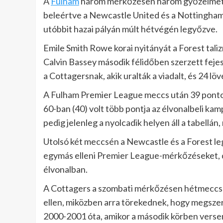
A
Fulham
három mérkőzésen három győzelmet 
beleértve a Newcastle United és a Nottingham
utóbbit hazai pályán múlt hétvégén legyőzve.
Emile Smith Rowe korai nyitányát a Forest taliz
Calvin Bassey második félidőben szerzett feje
a Cottagersnak, akik uralták a viadalt, és 24 löv
A Fulham Premier League meccs után 39 pontot
60-ban (40) volt több pontja az élvonalbeli ka
pedig jelenleg a nyolcadik helyen áll a tabellá
Utolsó két meccsén a Newcastle és a Forest l
egymás elleni Premier League-mérkőzéseket, d
élvonalban.
A Cottagers a szombati mérkőzésen hétmeccs v
ellen, miközben arra törekednek, hogy megszere
2000-2001 óta, amikor a második körben verse