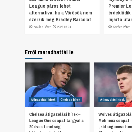
League páros lehet
Premier L
alternatíva, ha a Vörösök nem
érdeklődik
szerzik meg Bradley Barcolát
lejárta utá
Kovács Péter
2026.08.04.
Kovács Péter
Erről maradhattál le
Átigazolási hírek
Chelsea hírek
Átigazolási hírek
Chelsea átigazolási hírek –
Wolves átigazolás
League One csapat tárgyal a
Molineux csapat
20 éves tehetség
„kétségbeesetten