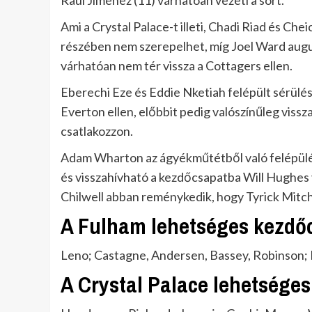
Raul Jimenez (11) várhatóan vezeti a sort.
Ami a Crystal Palace-t illeti, Chadi Riad és Ch
részében nem szerepelhet, míg Joel Ward augus
várhatóan nem tér vissza a Cottagers ellen.
Eberechi Eze és Eddie Nketiah felépült sérülés
Everton ellen, előbbit pedig valószínűleg viss
csatlakozzon.
Adam Wharton az ágyékműtétből való felépülés
és visszahívható a kezdőcsapatba Will Hughes
Chilwell abban reménykedik, hogy Tyrick Mitche
A Fulham lehetséges kezdő
Leno; Castagne, Andersen, Bassey, Robinson; 
A Crystal Palace lehetsége