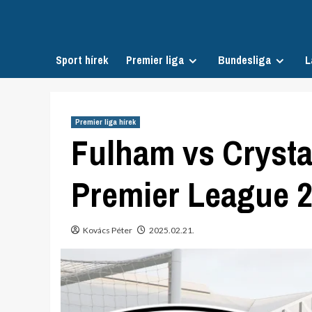
Skip
to
content
Sport hírek
Premier liga
Bundesliga
L
Premier liga hírek
Fulham vs Crystal
Premier League 2
Kovács Péter
2025.02.21.