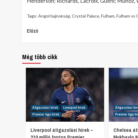
Henderson; Richards, Lacroix, Guehi; Munoz, W
Tags:
Angol bajnokság
,
Crystal Palace
,
Fulham
,
Fulham vs C
Continue
Előző
Reading
Még több cikk
Átigazolási hírek
Liverpool hírek
Átigazolási hír
Premier liga hírek
Premier liga hí
Liverpool átigazolási hírek –
Chelsea áti
210 millió fontos Premier
Mykhaylo 