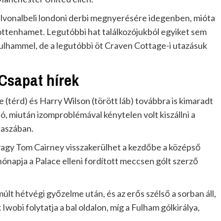
élvonalbeli londoni derbi megnyerésére idegenben, mióta
ttenhamet. Legutóbbi hat találkozójukból egyiket sem
 Fulhammel, de a legutóbbi öt Craven Cottage-i utazásuk
Csapat hírek
 (térd) és Harry Wilson (törött láb) továbbra is kimaradt
ó, miután izomproblémával kénytelen volt kiszállni a
kaszában.
vagy Tom Cairney visszakerülhet a kezdőbe a középső
ónapja a Palace elleni fordított meccsen gólt szerző
múlt hétvégi győzelme után, és az erős szélső a sorban áll,
Iwobi folytatja a bal oldalon, míg a Fulham gólkirálya,