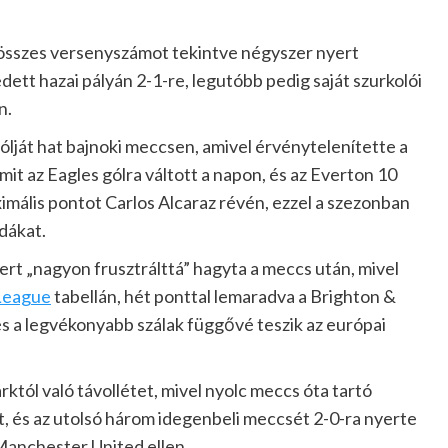
 összes versenyszámot tekintve négyszer nyert
ett hazai pályán 2-1-re, legutóbb pedig saját szurkolói
n.
lját hat bajnoki meccsen, amivel érvénytelenítette a
mit az Eagles gólra váltott a napon, és az Everton 10
mális pontot Carlos Alcaraz révén, ezzel a szezonban
dákat.
rt „nagyon frusztrálttá” hagyta a meccs után, mivel
League
tabellán, hét ponttal lemaradva a Brighton &
 és a legvékonyabb szálak függővé teszik az európai
któl való távollétet, mivel nyolc meccs óta tartó
t, és az utolsó három idegenbeli meccsét 2-0-ra nyerte
Manchester United ellen.