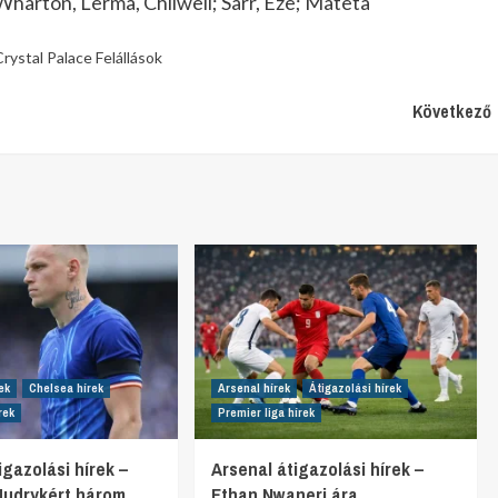
harton, Lerma, Chilwell; Sarr, Eze; Mateta
rystal Palace Felállások
Következő
ek
Chelsea hírek
Arsenal hírek
Átigazolási hírek
rek
Premier liga hírek
gazolási hírek –
Arsenal átigazolási hírek –
Mudrykért három
Ethan Nwaneri ára