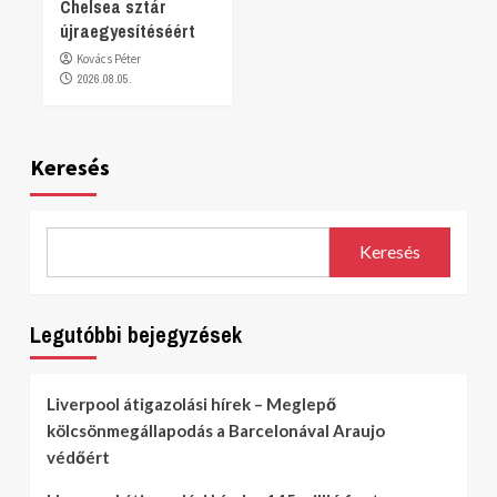
Chelsea sztár
újraegyesítéséért
Kovács Péter
2026.08.05.
Keresés
Keresés
Legutóbbi bejegyzések
Liverpool átigazolási hírek – Meglepő
kölcsönmegállapodás a Barcelonával Araujo
védőért