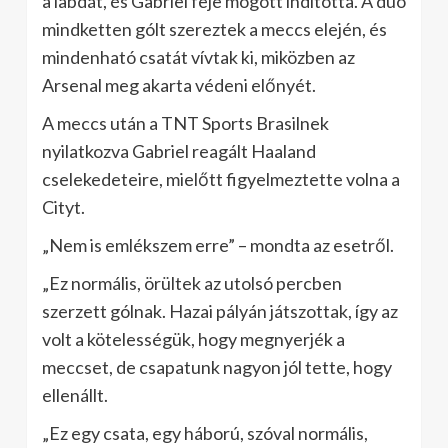
a labdát, és Gabriel feje mögött indította. A duó
mindketten gólt szereztek a meccs elején, és
mindenható csatát vívtak ki, miközben az
Arsenal meg akarta védeni előnyét.
A meccs után a TNT Sports Brasilnek
nyilatkozva Gabriel reagált Haaland
cselekedeteire, mielőtt figyelmeztette volna a
Cityt.
„Nem is emlékszem erre” – mondta az esetről.
„Ez normális, örültek az utolsó percben
szerzett gólnak. Hazai pályán játszottak, így az
volt a kötelességük, hogy megnyerjék a
meccset, de csapatunk nagyon jól tette, hogy
ellenállt.
„Ez egy csata, egy háború, szóval normális,