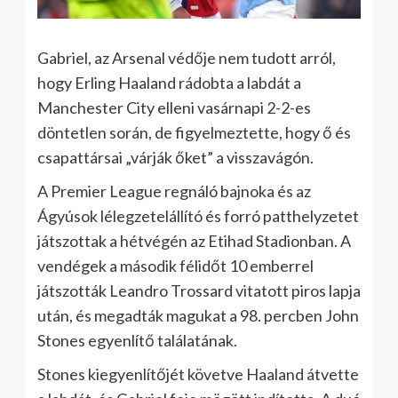
Gabriel, az Arsenal védője nem tudott arról,
hogy Erling Haaland rádobta a labdát a
Manchester City elleni vasárnapi 2-2-es
döntetlen során, de figyelmeztette, hogy ő és
csapattársai „várják őket” a visszavágón.
A Premier League regnáló bajnoka és az
Ágyúsok lélegzetelállító és forró patthelyzetet
játszottak a hétvégén az Etihad Stadionban. A
vendégek a második félidőt 10 emberrel
játszották Leandro Trossard vitatott piros lapja
után, és megadták magukat a 98. percben John
Stones egyenlítő találatának.
Stones kiegyenlítőjét követve Haaland átvette