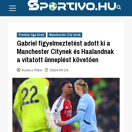
Primary
Skip
Menu
to
content
Premier liga hírek
Manchester City hírek
Gabriel figyelmeztetést adott ki a
Manchester Citynek és Haalandnak
a vitatott ünneplést követően
Kovács Péter
2024.09.24.