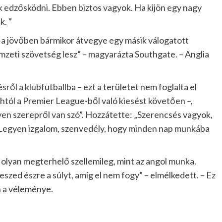
 edzősködni. Ebben biztos vagyok. Ha kijön egy nagy
k. ”
gy a jövőben bármikor átvegye egy másik válogatott
mzeti szövetség lesz” – magyarázta Southgate. – Anglia
ől a klubfutballba – ezt a területet nem foglalta el
tól a Premier League-ből való kiesést követően –,
yen szerepről van szó”. Hozzátette: „Szerencsés vagyok,
 Legyen izgalom, szenvedély, hogy minden nap munkába
z olyan megterhelő szellemileg, mint az angol munka.
zed észre a súlyt, amíg el nem fogy” – elmélkedett. – Ez
 a véleménye.