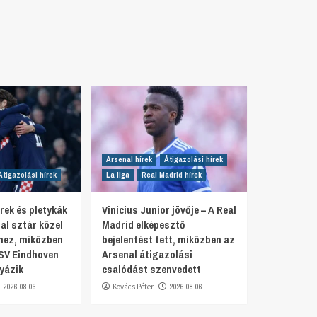
Arsenal hírek
Átigazolási hírek
Átigazolási hírek
La liga
Real Madrid hírek
rek és pletykák
Vinicius Junior jövője – A Real
al sztár közel
Madrid elképesztő
hez, miközben
bejelentést tett, miközben az
SV Eindhoven
Arsenal átigazolási
yázik
csalódást szenvedett
2026.08.06.
Kovács Péter
2026.08.06.