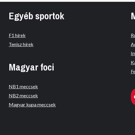
Egyéb sportok
F1 hírek
R
Tenisz hírek
A
I
K
Magyar foci
Fe
NB1 meccsek
NB2 meccsek
Magyar kupa meccsek