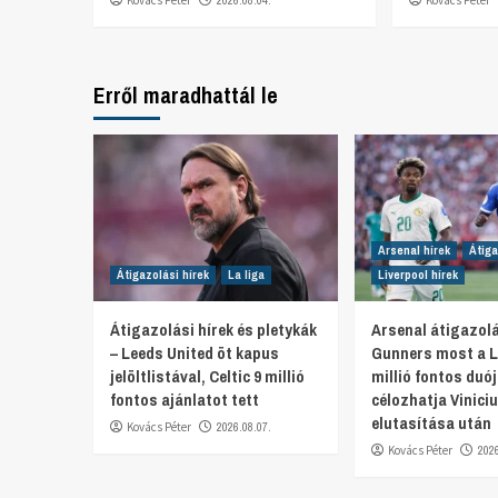
Kovács Péter
2026.08.04.
Kovács Péter
Erről maradhattál le
Arsenal hírek
Átiga
Átigazolási hírek
La liga
Liverpool hírek
Átigazolási hírek és pletykák
Arsenal átigazolá
– Leeds United öt kapus
Gunners most a L
jelöltlistával, Celtic 9 millió
millió fontos duó
fontos ajánlatot tett
célozhatja Viniciu
elutasítása után
Kovács Péter
2026.08.07.
Kovács Péter
202