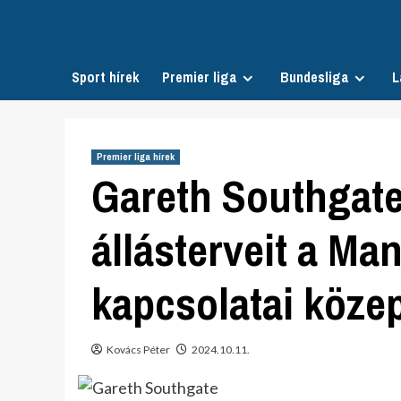
Skip
to
content
Sport hírek
Premier liga
Bundesliga
L
Premier liga hírek
Gareth Southgate
állásterveit a Ma
kapcsolatai köze
Kovács Péter
2024.10.11.