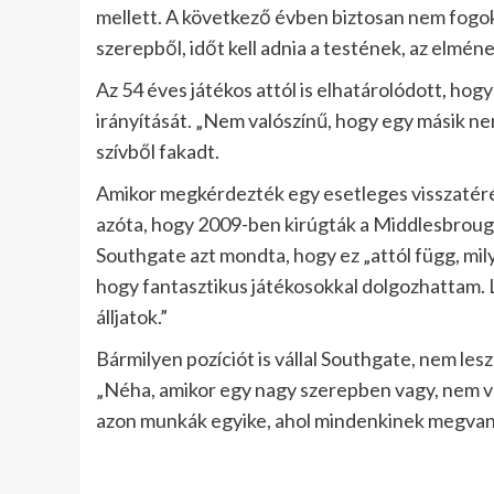
mellett. A következő évben biztosan nem fogok
szerepből, időt kell adnia a testének, az elméne
Az 54 éves játékos attól is elhatárolódott, ho
irányítását. „Nem valószínű, hogy egy másik ne
szívből fakadt.
Amikor megkérdezték egy esetleges visszatérésr
azóta, hogy 2009-ben kirúgták a Middlesbrough
Southgate azt mondta, hogy ez „attól függ, mil
hogy fantasztikus játékosokkal dolgozhattam.
álljatok.”
Bármilyen pozíciót is vállal Southgate, nem les
„Néha, amikor egy nagy szerepben vagy, nem ves
azon munkák egyike, ahol mindenkinek megvan