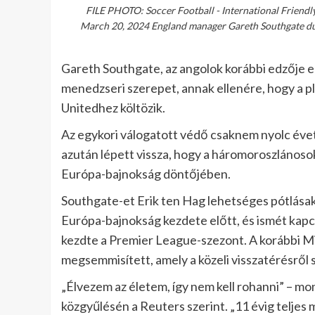
FILE PHOTO: Soccer Football - International Friendly 
March 20, 2024 England manager Gareth Southgate dur
Gareth Southgate, az angolok korábbi edzője el
menedzseri szerepet, annak ellenére, hogy a 
Unitedhez költözik.
Az egykori válogatott védő csaknem nyolc évet t
azután lépett vissza, hogy a háromoroszlánosok
Európa-bajnokság döntőjében.
Southgate-et Erik ten Hag lehetséges pótlás
Európa-bajnokság kezdete előtt, és ismét kapcso
kezdte a Premier League-szezont. A korábbi 
megsemmisített, amely a közeli visszatérésről s
„Élvezem az életem, így nem kell rohanni” – m
közgyűlésén a Reuters szerint. „11 évig telj