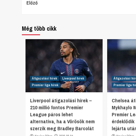
Continue
Előző
Reading
Még több cikk
Átigazolási hírek
Liverpool hírek
Átigazolási hír
Premier liga hírek
Premier liga hí
Liverpool átigazolási hírek –
Chelsea áti
210 millió fontos Premier
Mykhaylo 
League páros lehet
Premier L
alternatíva, ha a Vörösök nem
érdeklődik
szerzik meg Bradley Barcolát
lejárta utá