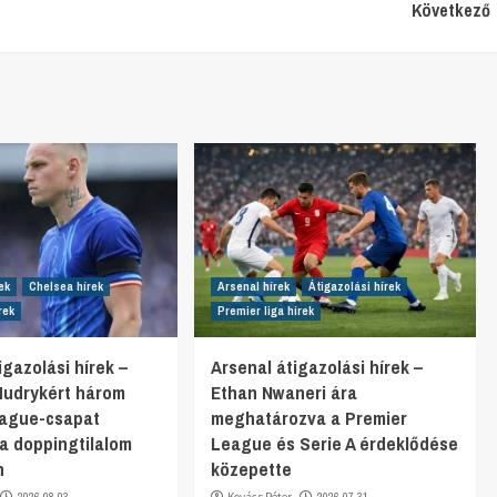
Következő
ek
Chelsea hírek
Arsenal hírek
Átigazolási hírek
rek
Premier liga hírek
gazolási hírek –
Arsenal átigazolási hírek –
Mudrykért három
Ethan Nwaneri ára
eague-csapat
meghatározva a Premier
 a doppingtilalom
League és Serie A érdeklődése
n
közepette