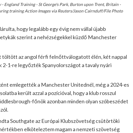
- England Training - St George's Park, Burton upon Trent, Britain -
ing training Action Images via Reuters/Jason Cairnduff/File Photo
árulta, hogy legalább egy évig nem vállal újabb
pletykák szerint a nehézségekkel küzdő Manchester
öltött az angol férfi felnőttválogatott élén, két nappal
 2-1-re legyőzték Spanyolországot a tavaly nyári
aként emlegették a Manchester Unitednél, még a 2024-es
latba került azzal a pozícióval, hogy a klub rosszul
Middlesbrough-főnök azonban minden olyan szóbeszédet
zól.
ondta Southgate az Európai Klubszövetség csütörtöki
es mértékben elköteleztem magam a nemzeti szövetség