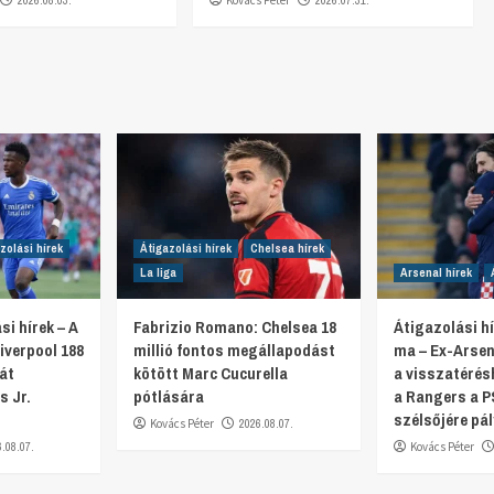
2026.08.03.
Kovács Péter
2026.07.31.
zolási hírek
Átigazolási hírek
Chelsea hírek
La liga
Arsenal hírek
si hírek – A
Fabrizio Romano: Chelsea 18
Átigazolási hí
iverpool 188
millió fontos megállapodást
ma – Ex-Arsen
ját
kötött Marc Cucurella
a visszatérés
s Jr.
pótlására
a Rangers a P
szélsőjére pál
Kovács Péter
2026.08.07.
6.08.07.
Kovács Péter