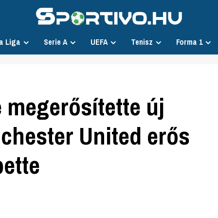
a Liga
Serie A
UEFA
Tenisz
Forma 1
 megerősítette új
nchester United erős
pette