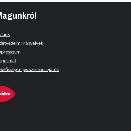
Magunkról
ólunk
datvédelmi irányelvek
mpresszum
apcsolat
lelősségteljes szerencsejáték