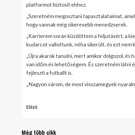
platformot biztosít ehhez.
„Szeretném megosztani tapasztalataimat, amel
hogy vannak még sikeresebb menedzserek.
„Karrierem során küzdöttem a feljutásért, a kie
kudarcot vallottunk, néha sikerült, és ezt nem 
„Újra akarok tanulni, mert amikor dolgozol, és 
van időm és lehetőségem. És szeretném látni és 
fejleszti a futballt is.
„Nagyon várom, de most visszamegyek nyaralni
Continue
Előző
Reading
Még több cikk