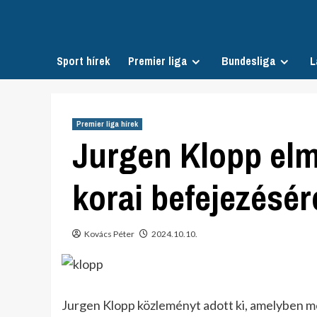
Skip
to
content
Sport hírek
Premier liga
Bundesliga
L
Premier liga hírek
Jurgen Klopp elm
korai befejezésé
Kovács Péter
2024.10.10.
Jurgen Klopp közleményt adott ki, amelyben me