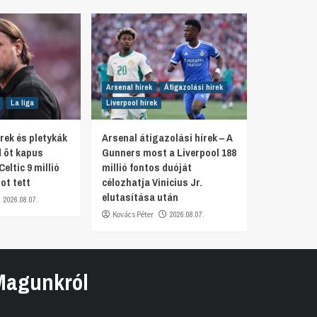
Arsenal hírek
Átigazolási hírek
La liga
Liverpool hírek
rek és pletykák
Arsenal átigazolási hírek – A
d öt kapus
Gunners most a Liverpool 188
Celtic 9 millió
millió fontos duóját
ot tett
célozhatja Vinicius Jr.
elutasítása után
2026.08.07.
Kovács Péter
2026.08.07.
Magunkról