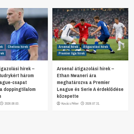
ek
Chelsea hírek
Arsenal hírek
Átigazolási hírek
rek
Premier liga hírek
gazolási hírek –
Arsenal átigazolási hírek –
Mudrykért három
Ethan Nwaneri ára
eague-csapat
meghatározva a Premier
 a doppingtilalom
League és Serie A érdeklődése
n
közepette
2026.08.03.
Kovács Péter
2026.07.31.