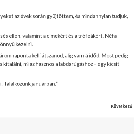
yeket az évek során gyűjtöttem, és mindannyian tudjuk,
sés ellen, valamint a címekért és a trófeákért. Néha
könnyű kezelni.
háromnaponta kell játszanod, alig van rá időd. Most pedig
kitalálni, mi az hasznos a labdarúgáshoz – egy kicsit
. Találkozunk januárban.”
Következő