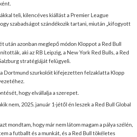
ként.
ákkal teli, kilencéves kiállást a Premier League
 hogy szabadságot szándékozik tartani, miután „kifogyott
llét után azonban meglepő módon Kloppot a Red Bull
ították, aki az RB Leipzig, a New York Red Bulls, a Red
Salzburg stratégiáját felügyeli.
ia Dortmund szurkolóit kifejezetten felzaklatta Klopp
rvezetéhez.
tését, hogy elvállalja a szerepet.
ik nem, 2025. január 1-jétől én leszek a Red Bull Global
azt mondtam, hogy már nem látom magam a pálya szélén,
em a futballt és a munkát, és a Red Bull tökéletes