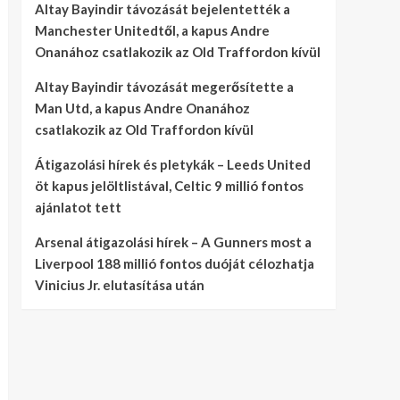
Altay Bayindir távozását bejelentették a
Manchester Unitedtől, a kapus Andre
Onanához csatlakozik az Old Traffordon kívül
Altay Bayindir távozását megerősítette a
Man Utd, a kapus Andre Onanához
csatlakozik az Old Traffordon kívül
Átigazolási hírek és pletykák – Leeds United
öt kapus jelöltlistával, Celtic 9 millió fontos
ajánlatot tett
Arsenal átigazolási hírek – A Gunners most a
Liverpool 188 millió fontos duóját célozhatja
Vinicius Jr. elutasítása után