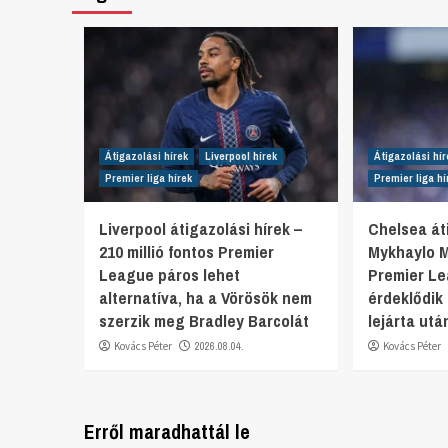
Átigazolási hírek
Liverpool hírek
Átigazolási hír
Premier liga hírek
Premier liga hí
Liverpool átigazolási hírek –
Chelsea áti
210 millió fontos Premier
Mykhaylo 
League páros lehet
Premier L
alternatíva, ha a Vörösök nem
érdeklődik
szerzik meg Bradley Barcolát
lejárta utá
Kovács Péter
2026.08.04.
Kovács Péter
Erről maradhattál le