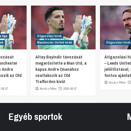
a liga
Átigazolási hírek
rek
Manchester United hírek
Átigazolási hírek
ávozását
Altay Bayindir távozását
Átigazolási hí
anchester
megerősítette a Man Utd, a
– Leeds Unite
s Andre
kapus Andre Onanához
jelöltlistával, 
ozik az Old
csatlakozik az Old
fontos ajánlat
Traffordon kívül
Kovács Péter
6.08.07.
Kovács Péter
2026.08.07.
Egyéb sportok