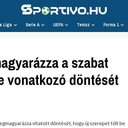
a Liga
Serie A
UEFA
Tenisz
Forma 1
agyarázza a szabat
re vonatkozó döntését
gmagyarázza vitatott döntését, hogy új szerepet tölt be