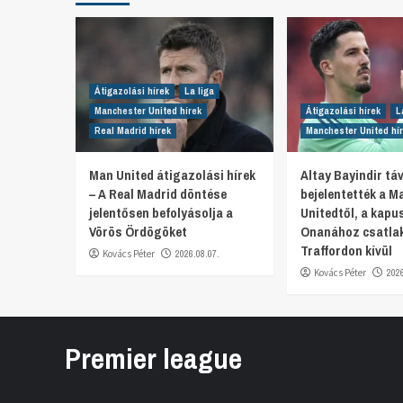
Átigazolási hírek
La liga
Manchester United hírek
Átigazolási hírek
L
Real Madrid hírek
Manchester United hí
Man United átigazolási hírek
Altay Bayindir t
– A Real Madrid döntése
bejelentették a M
jelentősen befolyásolja a
Unitedtől, a kapu
Vörös Ördögöket
Onanához csatlak
Traffordon kívül
Kovács Péter
2026.08.07.
Kovács Péter
202
Premier league