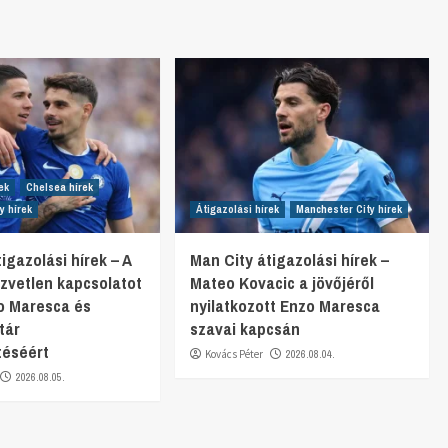
ek
Chelsea hírek
y hírek
Átigazolási hírek
Manchester City hírek
igazolási hírek – A
Man City átigazolási hírek –
özvetlen kapcsolatot
Mateo Kovacic a jövőjéről
zo Maresca és
nyilatkozott Enzo Maresca
tár
szavai kapcsán
téséért
Kovács Péter
2026.08.04.
2026.08.05.