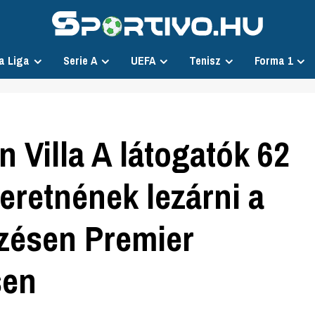
a Liga
Serie A
UEFA
Tenisz
Forma 1
n Villa A látogatók 62
eretnének lezárni a
zésen Premier
sen