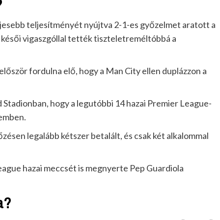
?
jesebb teljesítményét nyújtva 2-1-es győzelmet aratott a
ésői vigaszgóllal tették tiszteletreméltóbbá a
először fordulna elő, hogy a Man City ellen duplázzon a
had Stadionban, hogy a legutóbbi 14 hazai Premier League-
zemben.
őzésen legalább kétszer betalált, és csak két alkalommal
 League hazai meccsét is megnyerte Pep Guardiola
a?