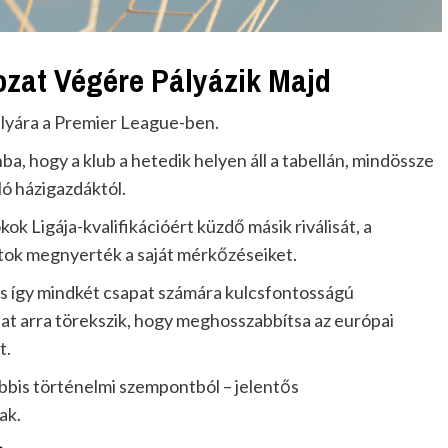
ozat Végére Pályázik Majd
ályára a Premier League-ben.
ba, hogy a klub a hetedik helyen áll a tabellán, mindössze
ló házigazdáktól.
kok Ligája-kvalifikációért küzdő másik riválisát, a
atok megnyerték a saját mérkőzéseiket.
s így mindkét csapat számára kulcsfontosságú
at arra törekszik, hogy meghosszabbítsa az európai
t.
ábbis történelmi szempontból – jelentős
ak.