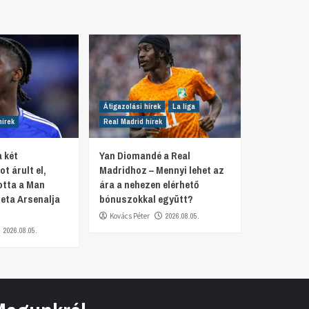
Átigazolási hírek
La liga
hírek
Real Madrid hírek
 két
Yan Diomandé a Real
t árult el,
Madridhoz – Mennyi lehet az
otta a Man
ára a nehezen elérhető
teta Arsenalja
bónuszokkal együtt?
Kovács Péter
2026.08.05.
2026.08.05.