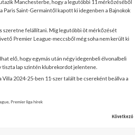
gy utazik Manchesterbe, hogy a legutóbbi 11 mérkőzéséből
 Paris Saint-Germaintől kapott ki idegenben a Bajnokok
s szeretne felállítani. Míg legutóbbi öt mérkőzését
követő Premier League-meccsből még soha nem került ki
lhat elő, hogy egymás után négy idegenbeli élvonalbeli
tiszta lap szintén klubrekordot jelentene.
a Villa 2024-25-ben 11-szer talált be csereként beállva a
eague
,
Premier liga hírek
Következő