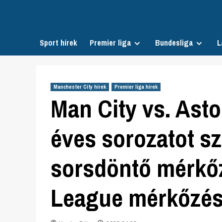
Skip
to
content
Sport hírek
Premier liga
Bundesliga
L
Manchester City hírek
Premier liga hírek
Man City vs. Asto
éves sorozatot sz
sorsdöntő mérkő
League mérkőzé