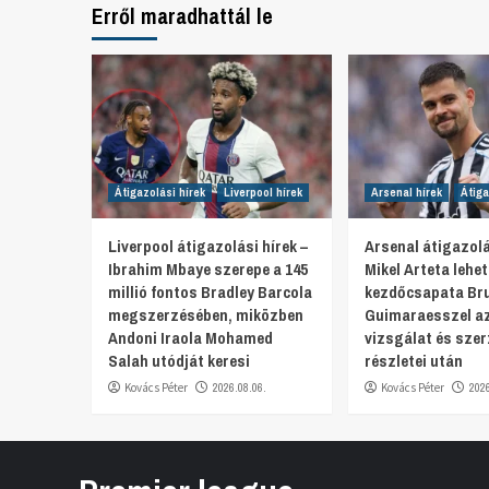
Erről maradhattál le
Átigazolási hírek
Liverpool hírek
Arsenal hírek
Átiga
Liverpool átigazolási hírek –
Arsenal átigazolá
Ibrahim Mbaye szerepe a 145
Mikel Arteta lehe
millió fontos Bradley Barcola
kezdőcsapata Br
megszerzésében, miközben
Guimaraesszel az
Andoni Iraola Mohamed
vizsgálat és sze
Salah utódját keresi
részletei után
Kovács Péter
2026.08.06.
Kovács Péter
202