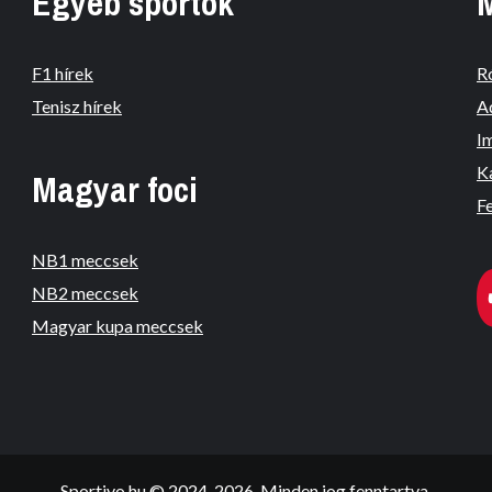
Egyéb sportok
F1 hírek
R
Tenisz hírek
A
I
K
Magyar foci
Fe
NB1 meccsek
NB2 meccsek
Magyar kupa meccsek
Sportivo.hu © 2024-2026. Minden jog fenntartva.