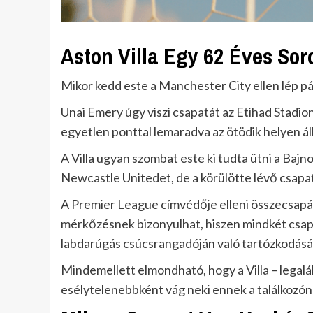
Aston Villa Egy 62 Éves Sor
Mikor kedd este a Manchester City ellen lép p
Unai Emery úgy viszi csapatát az Etihad Stadion
egyetlen ponttal lemaradva az ötödik helyen ál
A Villa ugyan szombat este ki tudta ütni a Bajno
Newcastle Unitedet, de a körülötte lévő csap
A Premier League címvédője elleni összecsapá
mérkőzésnek bizonyulhat, hiszen mindkét csap
labdarúgás csúcsrangadóján való tartózkodásá
Mindemellett elmondható, hogy a Villa – legal
esélytelenebbként vág neki ennek a találkozón