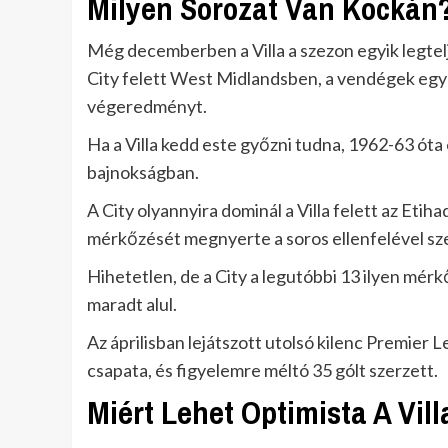
Milyen Sorozat Van Kockán
Még decemberben a Villa a szezon egyik legtel
City felett West Midlandsben, a vendégek egy k
végeredményt.
Ha a Villa kedd este győzni tudna, 1962-63 óta 
bajnokságban.
A City olyannyira dominál a Villa felett az Eti
mérkőzését megnyerte a soros ellenfelével s
Hihetetlen, de a City a legutóbbi 13 ilyen mérk
maradt alul.
Az áprilisban lejátszott utolsó kilenc Premier
csapata, és figyelemre méltó 35 gólt szerzett.
Miért Lehet Optimista A Vill