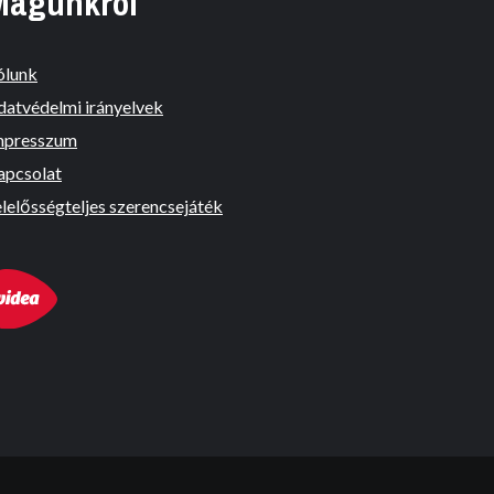
Magunkról
ólunk
datvédelmi irányelvek
mpresszum
apcsolat
lelősségteljes szerencsejáték