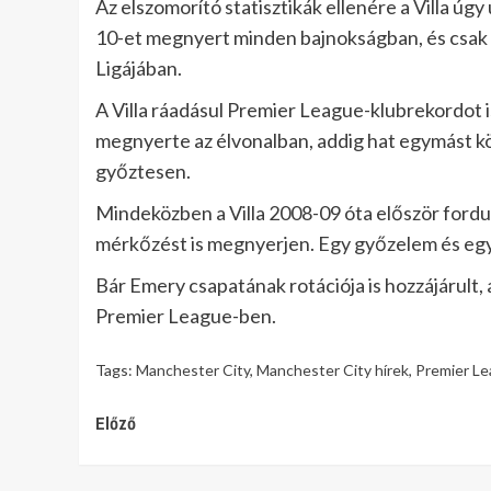
Az elszomorító statisztikák ellenére a Villa ú
10-et megnyert minden bajnokságban, és csak a
Ligájában.
A Villa ráadásul Premier League-klubrekordot i
megnyerte az élvonalban, addig hat egymást 
győztesen.
Mindeközben a Villa 2008-09 óta először fordu
mérkőzést is megnyerjen. Egy győzelem és egy 
Bár Emery csapatának rotációja is hozzájárult, 
Premier League-ben.
Tags:
Manchester City
,
Manchester City hírek
,
Premier L
Continue
Előző
Reading