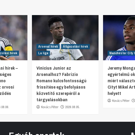
Arsenal hírek
Átigazolási hírek
zolási hírek
La liga
Manchester City 
si hírek –
Vinicius Junior az
Jeremy Monga
tséges
Arsenalhoz? Fabrizio
egyértelmű oko
uno
Romano kulcsfontosságú
miért választ
 orvosi
frissítése egy befolyásos
Cityt Mikel Ar
rződés
közvetítő szerepéről a
helyett
tárgyalásokban
Kovács Péter
6.08.06.
Kovács Péter
2026.08.05.