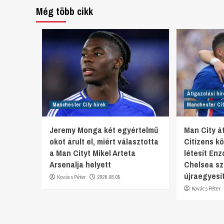
Még több cikk
Átigazolási hír
Manchester City hírek
Manchester Cit
Jeremy Monga két egyértelmű
Man City át
okot árult el, miért választotta
Citizens k
a Man Cityt Mikel Arteta
létesít En
Arsenalja helyett
Chelsea sz
újraegyesí
Kovács Péter
2026.08.05.
Kovács Péter