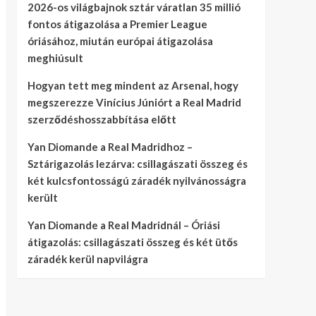
2026-os világbajnok sztár váratlan 35 millió
fontos átigazolása a Premier League
óriásához, miután európai átigazolása
meghiúsult
Hogyan tett meg mindent az Arsenal, hogy
megszerezze Vinícius Júniórt a Real Madrid
szerződéshosszabbítása előtt
Yan Diomande a Real Madridhoz –
Sztárigazolás lezárva: csillagászati összeg és
két kulcsfontosságú záradék nyilvánosságra
került
Yan Diomande a Real Madridnál – Óriási
átigazolás: csillagászati összeg és két ütős
záradék kerül napvilágra