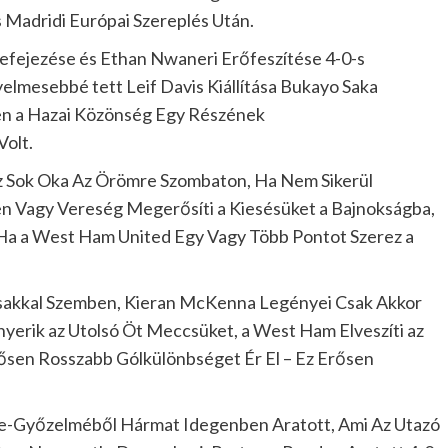
 Madridi Európai Szereplés Után.
Befejezése és Ethan Nwaneri Erőfeszítése 4-0-s
lmesebbé tett Leif Davis Kiállítása Bukayo Saka
en a Hazai Közönség Egy Részének
Volt.
 Sok Oka Az Örömre Szombaton, Ha Nem Sikerül
 Vagy Vereség Megerősíti a Kiesésüket a Bajnokságba,
a a West Ham United Egy Vagy Több Pontot Szerez a
asakkal Szemben, Kieran McKenna Legényei Csak Akkor
erik az Utolsó Öt Meccsüket, a West Ham Elveszíti az
tősen Rosszabb Gólkülönbséget Ér El – Ez Erősen
ue-Győzelméből Hármat Idegenben Aratott, Ami Az Utazó