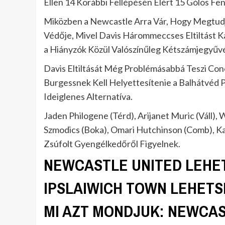
Ellen 14 Korábbi Fellépésén Elért 15 Gólos Fe
Miközben a Newcastle Arra Vár, Hogy Megtudja
Védője, Mivel Davis Hárommeccses Eltiltást Ka
a Hiányzók Közül Valószínűleg Kétszámjegyűvé
Davis Eltiltását Még Problémásabbá Teszi C
Burgessnek Kell Helyettesítenie a Balhátvéd P
Ideiglenes Alternatíva.
Jaden Philogene (Térd), Arijanet Muric (Váll),
Szmodics (Boka), Omari Hutchinson (Comb), Kal
Zsúfolt Gyengélkedőről Figyelnek.
NEWCASTLE UNITED LEHE
IPSLAIWICH TOWN LEHET
MI AZT MONDJUK: NEWCAS