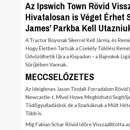
Az Ipswich Town Rövid Viss
Hivatalosan is Véget Érhet 
James’ Parkba Kell Utazniuk
A Tractor Boysnak Sikerrel Kell Járnia, és Re
Hogy Életben Tartsák a Csekély Túlélési Remé
Üdvözölhetik Újra a Kispadon – a Bajnokok Lig
Sűrűjében Vannak.
MECCSELŐZETES
Az Ideiglenes Jason Tindall-Forradalom Rövid
Newcastle-t, Mivel Howe Megbízható Segítője 
Tüdőgyulladásból, de a Szarkáknak a Múlt Héte
Több is.
Míg Fabian Schar Rövid Időre Visszaállította 