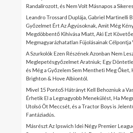
Randalírozott, és Nem Volt Másnapos a Sikeres
Leandro Trossard Duplája, Gabriel Martinelli 
Győzelmet Ért Az Ágyúsoknak, Amit Még Kénye
Megdöbbentő Kihívása Miatt, Aki Ezt Követő
Megmagyarázhatatlan Fújolásainak Célpontja 
A Szurkolók Ezen Részének Azonban Nem Lesz
Meglepetésgyőzelmet Aratniuk; Egy Döntetlen
és Még a Győzelem Sem Mentheti Meg Őket, H
Brighton & Hove Albiontól.
Mivel 15 PontoS Hátrányt Kell Behozniuk a V
Érhetik El a Legnagyobb Menekülést, Ha Megny
Utolsó Öt Meccsét, és a Tractor Boys is Jelen
Fantáziadús.
Másrészt Az Ipswich Idei Négy Premier Leag