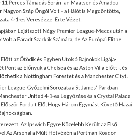
y 11 Perces Támadás Során Ian Maatsen és Amadou
 Nagyon Szép Öngól Volt – a Hálót is Megdöntötte,
ata 4-1-es Vereséggel Érte Véget.
Napjában Lejátszott Négy Premier League-Meccs után a
ok Volt a Fáradt Szarkák Számára, de Az Európai Elitbe
Előtt az Ötödik és Egyben Utolsó Bajnokok Ligája-
 Pont az Előnyük a Chelsea és az Aston Villa Előtt -, és
őzhetik a Nottingham Forestet és a Manchester Cityt.
er League-Győzelmi Sorozata a St James’ Parkban
Manchester United 4-1-es Legyőzése és a Crystal Palace
a Először Fordult Elő, Hogy Három Egymást Követő Hazai
Bajnokságban.
rezett, Az Ipswich Egyre Közelebb Került az Első
ivel Az Arsenal a Múlt Hétvégén a Portman Roadon