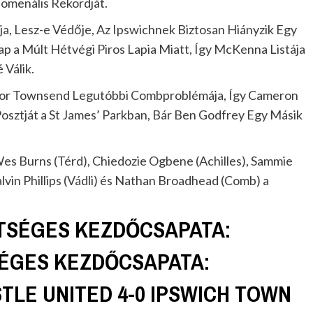
nomenális Rekordját.
, Lesz-e Védője, Az Ipswichnek Biztosan Hiányzik Egy
p a Múlt Hétvégi Piros Lapia Miatt, Így McKenna Listája
 Válik.
onor Townsend Legutóbbi Combproblémája, Így Cameron
osztját a St James’ Parkban, Bár Ben Godfrey Egy Másik
 Wes Burns (Térd), Chiedozie Ogbene (Achilles), Sammie
vin Phillips (Vádli) és Nathan Broadhead (Comb) a
TSÉGES KEZDŐCSAPATA:
SÉGES KEZDŐCSAPATA:
TLE UNITED 4-0 IPSWICH TOWN