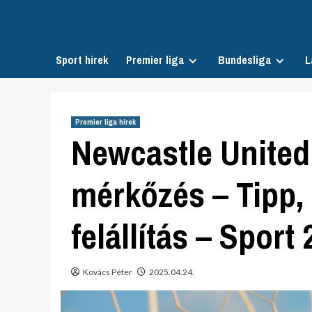
Skip
to
content
Sport hírek
Premier liga
Bundesliga
L
Premier liga hírek
Newcastle United
mérkőzés – Tipp, 
felállítás – Sport
Kovács Péter
2025.04.24.