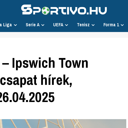
a Liga
Serie A
UEFA
Tenisz
Forma 1
 – Ipswich Town
csapat hírek,
 26.04.2025