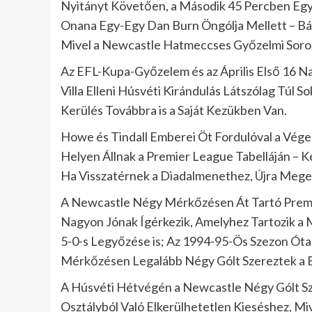
Nyitányt Követően, a Második 45 Percben Eg
Onana Egy-Egy Dan Burn Öngólja Mellett – Bár
Mivel a Newcastle Hatmeccses Győzelmi Soroz
Az EFL-Kupa-Győzelem és az Április Első 16 
Villa Elleni Húsvéti Kirándulás Látszólag Túl S
Kerülés Továbbra is a Saját Kezükben Van.
Howe és Tindall Emberei Öt Fordulóval a Vége 
Helyen Állnak a Premier League Tabelláján – Két
Ha Visszatérnek a Diadalmenethez, Újra Megel
A Newcastle Négy Mérkőzésen Át Tartó Premi
Nagyon Jónak Ígérkezik, Amelyhez Tartozik a 
5-0-s Legyőzése is; Az 1994-95-Ös Szezon Ót
Mérkőzésen Legalább Négy Gólt Szereztek a 
A Húsvéti Hétvégén a Newcastle Négy Gólt Sze
Osztályból Való Elkerülhetetlen Kieséshez, M