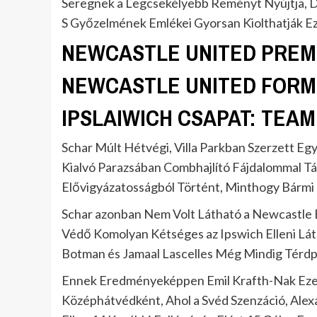
Seregnek a Legcsekélyebb Reményt Nyújtja, 
S Győzelmének Emlékei Gyorsan Kiolthatják E
NEWCASTLE UNITED PREM
NEWCASTLE UNITED FORM 
IPSLAIWICH CSAPAT: TEA
Schar Múlt Hétvégi, Villa Parkban Szerzett Eg
Kialvó Parazsában Combhajlító Fájdalommal Táv
Elővigyázatosságból Történt, Minthogy Bármi B
Schar azonban Nem Volt Látható a Newcastle E 
Védő Komolyan Kétséges az Ipswich Elleni Lá
Botman és Jamaal Lascelles Még Mindig Térd
Ennek Eredményeképpen Emil Krafth-Nak Ezen
Középhátvédként, Ahol a Svéd Szenzáció, Alexa