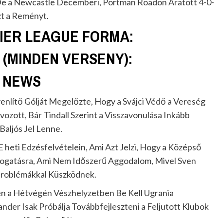
De a Newcastle Decemberi, Portman Roadon Aratott 4-0-
zt a Reményt.
IER LEAGUE FORMA:
(MINDEN VERSENY):
M NEWS
yenlítő Gólját Megelőzte, Hogy a Svájci Védő a Vereség
ozott, Bár Tindall Szerint a Visszavonulása Inkább
aljós Jel Lenne.
heti Edzésfelvételein, Ami Azt Jelzi, Hogy a Középső
togatásra, Ami Nem Időszerű Aggodalom, Mivel Sven
problémákkal Küszködnek.
 a Hétvégén Vészhelyzetben Be Kell Ugrania
nder Isak Próbálja Továbbfejleszteni a Feljutott Klubok