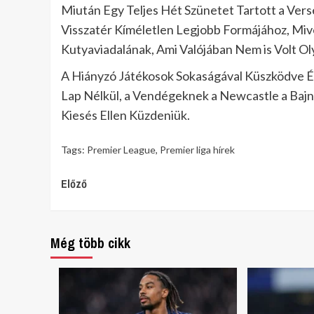
Miután Egy Teljes Hét Szünetet Tartott a Ve
Visszatér Kíméletlen Legjobb Formájához, Miv
Kutyaviadalának, Ami Valójában Nem is Volt Ol
A Hiányzó Játékosok Sokaságával Küszködve É
Lap Nélkül, a Vendégeknek a Newcastle a Bajno
Kiesés Ellen Küzdeniük.
Tags:
Premier League
,
Premier liga hírek
Continue
Előző
Reading
Még több cikk