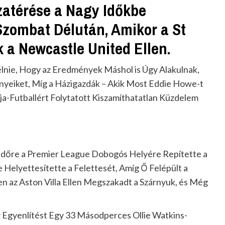
zatérése a Nagy Időkbe
Szombat Délután, Amikor a St
 a Newcastle United Ellen.
mélnie, Hogy az Eredmények Máshol is Úgy Alakulnak,
nyeiket, Míg a Házigazdák – Akik Most Eddie Howe-t
ája-Futballért Folytatott Kiszamíthatatlan Küzdelem
 Időre a Premier League Dobogós Helyére Repítette a
Helyettesítette a Felettesét, Amíg Ő Felépült a
n az Aston Villa Ellen Megszakadt a Szárnyuk, és Még
az Egyenlítést Egy 33 Másodperces Ollie Watkins-