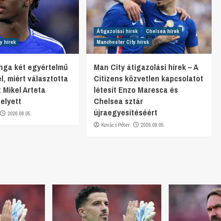
Átigazolási hírek
Chelsea hírek
y hírek
Manchester City hírek
nga két egyértelmű
Man City átigazolási hírek – A
el, miért választotta
Citizens közvetlen kapcsolatot
 Mikel Arteta
létesít Enzo Maresca és
helyett
Chelsea sztár
újraegyesítéséért
2026.08.05.
Kovács Péter
2026.08.05.