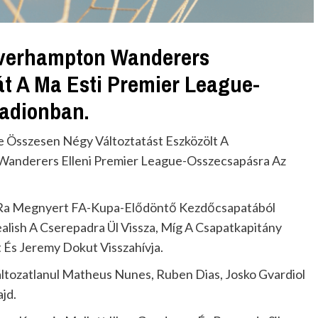
lverhampton Wanderers
t A Ma Esti Premier League-
tadionban.
 Összesen Négy Változtatást Eszközölt A
anderers Elleni Premier League-Osszecsapásra Az
0-Ra Megnyert FA-Kupa-Elődöntő Kezdőcsapatából
ealish A Cserepadra Ül Vissza, Míg A Csapatkapitány
 És Jeremy Dokut Visszahívja.
ltozatlanul Matheus Nunes, Ruben Dias, Josko Gvardiol
jd.