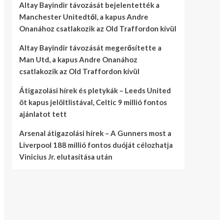
Altay Bayindir távozását bejelentették a
Manchester Unitedtől, a kapus Andre
Onanához csatlakozik az Old Traffordon kívül
Altay Bayindir távozását megerősítette a
Man Utd, a kapus Andre Onanához
csatlakozik az Old Traffordon kívül
Átigazolási hírek és pletykák – Leeds United
öt kapus jelöltlistával, Celtic 9 millió fontos
ajánlatot tett
Arsenal átigazolási hírek – A Gunners most a
Liverpool 188 millió fontos duóját célozhatja
Vinicius Jr. elutasítása után