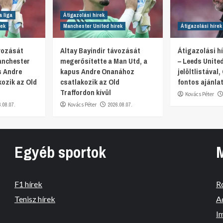
a liga
Átigazolási hírek
rek
Manchester United hírek
Átigazolási hírek
ávozását
Altay Bayindir távozását
Átigazolási hí
anchester
megerősítette a Man Utd, a
– Leeds Unite
s Andre
kapus Andre Onanához
jelöltlistával, 
ozik az Old
csatlakozik az Old
fontos ajánlat
Traffordon kívül
Kovács Péter
6.08.07.
Kovács Péter
2026.08.07.
Egyéb sportok
F1 hírek
R
Tenisz hírek
A
I