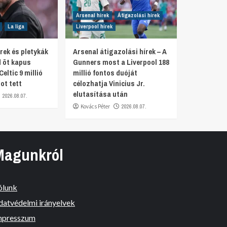
Arsenal hírek
Átigazolási hírek
La liga
Liverpool hírek
rek és pletykák
Arsenal átigazolási hírek – A
d öt kapus
Gunners most a Liverpool 188
Celtic 9 millió
millió fontos duóját
ot tett
célozhatja Vinicius Jr.
elutasítása után
2026.08.07.
Kovács Péter
2026.08.07.
Magunkról
ólunk
datvédelmi irányelvek
mpresszum