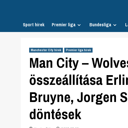
Skip
to
content
Sport hírek
Premier liga
Bundesliga
L
Manchester City hírek
Premier liga hírek
Man City – Wolve
összeállítása Erl
Bruyne, Jorgen S
döntések