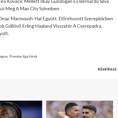
o Kovacic Mellett Ilkay Gundogan És Bernardo Silva
eszi Meg A Man City Színeiben.
Omar Marmoush-Hal Együtt, Előrehozott Szerepkörben
obb Góllövő Erling Haaland Visszatér A Cserepadra,
yott.
eague
,
Premier liga hírek
Következő