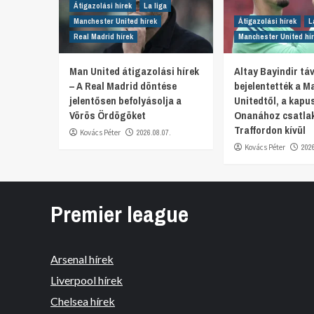
Átigazolási hírek
La liga
Manchester United hírek
Átigazolási hírek
L
Real Madrid hírek
Manchester United hí
Man United átigazolási hírek
Altay Bayindir t
– A Real Madrid döntése
bejelentették a M
jelentősen befolyásolja a
Unitedtől, a kapu
Vörös Ördögöket
Onanához csatlak
Traffordon kívül
Kovács Péter
2026.08.07.
Kovács Péter
202
Premier league
Arsenal hírek
Liverpool hírek
Chelsea hírek