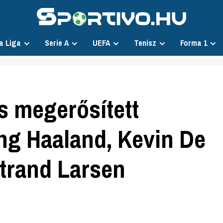
a Liga
Serie A
UEFA
Tenisz
Forma 1
s megerősített
ing Haaland, Kevin De
trand Larsen