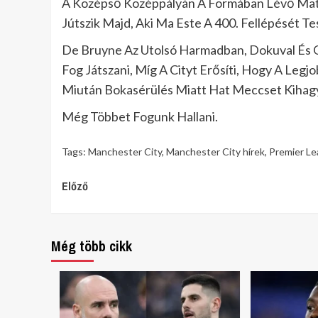
A Középső Középpályán A Formában Lévő Mate
Jútszik Majd, Aki Ma Este A 400. Fellépését T
De Bruyne Az Utolsó Harmadban, Dokuval És 
Fog Játszani, Míg A Cityt Erősíti, Hogy A Legj
Miután Bokasérülés Miatt Hat Meccset Kihag
Még Többet Fogunk Hallani.
Tags:
Manchester City
,
Manchester City hírek
,
Premier L
Continue
Előző
Reading
Még több cikk