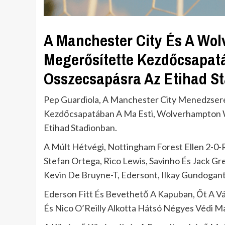
A Manchester City És A Wo
Megerősítette Kezdőcsapatá
Osszecsapásra Az Etihad S
Pep Guardiola, A Manchester City Menedzsere
Kezdőcsapatában A Ma Esti, Wolverhampton W
Etihad Stadionban.
A Múlt Hétvégi, Nottingham Forest Ellen 2-
Stefan Ortega, Rico Lewis, Savinho És Jack Gr
Kevin De Bruyne-T, Edersont, Ilkay Gundogant
Ederson Fitt És Bevethető A Kapuban, Őt A Vá
És Nico O’Reilly Alkotta Hátsó Négyes Védi Ma