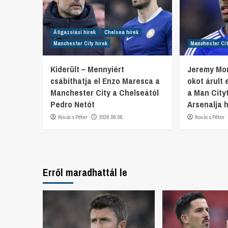
Átigazolási hírek
Chelsea hírek
Manchester City hírek
Manchester Cit
Kiderült – Mennyiért
Jeremy Mo
csábíthatja el Enzo Maresca a
okot árult 
Manchester City a Chelseától
a Man Cityt
Pedro Netót
Arsenalja 
Kovács Péter
2026.08.06.
Kovács Péter
Erről maradhattál le