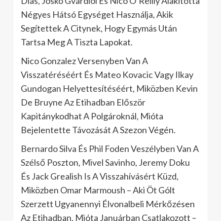
Dias, Josko Gvardiol És Nico O’Reilly Alakította
Négyes Hátsó Egységet Használja, Akik
Segítettek A Citynek, Hogy Egymás Után
Tartsa Meg A Tiszta Lapokat.
Nico Gonzalez Versenyben Van A
Visszatéréséért És Mateo Kovacic Vagy Ilkay
Gundogan Helyettesítéséért, Miközben Kevin
De Bruyne Az Etihadban Először
Kapitánykodhat A Polgároknál, Mióta
Bejelentette Távozását A Szezon Végén.
Bernardo Silva És Phil Foden Veszélyben Van A
Szélső Poszton, Mivel Savinho, Jeremy Doku
És Jack Grealish Is A Visszahívásért Küzd,
Miközben Omar Marmoush – Aki Öt Gólt
Szerzett Ugyanennyi Élvonalbeli Mérkőzésen
Az Etihadban, Mióta Januárban Csatlakozott –