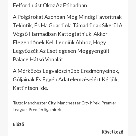
Felfordulást Okoz Az Etihadban.
A Polgárokat Azonban Még Mindig Favoritnak
Tekintik, És Ha Guardiola Támadóinak Sikerül A
Végső Harmadban Kattogtatniuk, Akkor
Elegendőnek Kell Lenniük Ahhoz, Hogy
Legyőzzék Az Esetlegesen Meggyengült
Palace Hátsó Vonalát.
A Mérkőzés Legvalószínűbb Eredményeinek,
Góljainak És Egyéb Adatelemzéseiért Kérjük,
Kattintson Ide.
Tags:
Manchester City
,
Manchester City hírek
,
Premier
League
,
Premier liga hírek
Continue
Előző
Következő
Reading