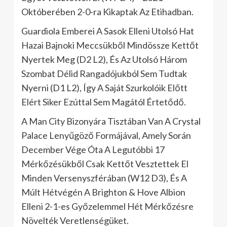
Októberében 2-0-ra Kikaptak Az Etihadban.
Guardiola Emberei A Sasok Elleni Utolsó Hat
Hazai Bajnoki Meccsükből Mindössze Kettőt
Nyertek Meg (D2 L2), És Az Utolsó Három
Szombat Délid Rangadójukból Sem Tudtak
Nyerni (D1 L2), Így A Saját Szurkolóik Előtt
Elért Siker Ezúttal Sem Magától Értetődő.
A Man City Bizonyára Tisztában Van A Crystal
Palace Lenyűgöző Formájával, Amely Során
December Vége Óta A Legutóbbi 17
Mérkőzésükből Csak Kettőt Vesztettek El
Minden Versenyszférában (W12 D3), És A
Múlt Hétvégén A Brighton & Hove Albion
Elleni 2-1-es Győzelemmel Hét Mérkőzésre
Növelték Veretlenségüket.