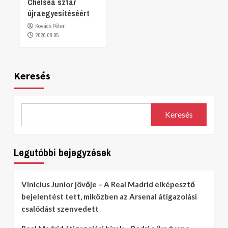
Chelsea sztár
újraegyesítéséért
Kovács Péter
2026.08.05.
Keresés
Keresés
Legutóbbi bejegyzések
Vinicius Junior jövője – A Real Madrid elképesztő
bejelentést tett, miközben az Arsenal átigazolási
csalódást szenvedett