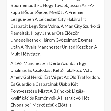
Bournemouth-t, Hogy Továbbjusson Az FA-
kupa Elődöntőjébe, Mielőtt A Premier
League-ben A Leicester City Halálra Írt
Csapatát Legyőzte Volna, A Man City Szurkolói
Remélték, Hogy Január Óta Először
Ünnepelhetnek Három Győzelmet Egymás
Után A Rivális Manchester United Kezében A
Múlt Hétvégén.
A 196. Manchesteri Derbi Azonban Egy
Unalmas És Csalódást Keltő Találkozó Volt,
Amely Gól Nélkül Ért Véget Az Old Traffordon,
És Guardiola Csapatának Újabb Két
Pontvesztése Miatt A Bajnokok Ligája-
kvalifikációs Reményeik A Hátralévő Hét
Élvonalbeli Mérkőzésük Előtt Is