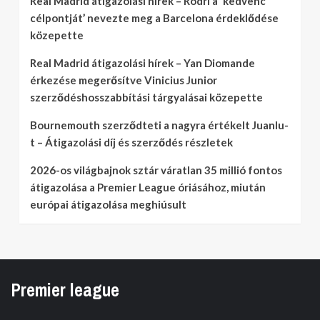
Real Madrid átigazolási hírek – Rodri a ‘kedvenc
célpontját’ nevezte meg a Barcelona érdeklődése
közepette
Real Madrid átigazolási hírek – Yan Diomande
érkezése megerősítve Vinicius Junior
szerződéshosszabbítási tárgyalásai közepette
Bournemouth szerződteti a nagyra értékelt Juanlu-
t – Átigazolási díj és szerződés részletek
2026-os világbajnok sztár váratlan 35 millió fontos
átigazolása a Premier League óriásához, miután
európai átigazolása meghiúsult
Premier league