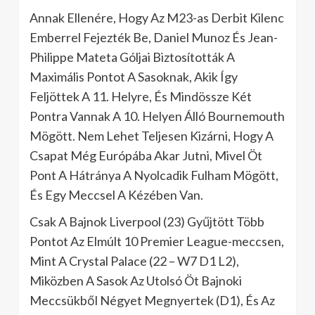
Annak Ellenére, Hogy Az M23-as Derbit Kilenc
Emberrel Fejezték Be, Daniel Munoz És Jean-
Philippe Mateta Góljai Biztosították A
Maximális Pontot A Sasoknak, Akik Így
Feljöttek A 11. Helyre, És Mindössze Két
Pontra Vannak A 10. Helyen Álló Bournemouth
Mögött. Nem Lehet Teljesen Kizárni, Hogy A
Csapat Még Európába Akar Jutni, Mivel Öt
Pont A Hátránya A Nyolcadik Fulham Mögött,
És Egy Meccsel A Kézében Van.
Csak A Bajnok Liverpool (23) Gyűjtött Több
Pontot Az Elmúlt 10 Premier League-meccsen,
Mint A Crystal Palace (22 – W7 D1 L2),
Miközben A Sasok Az Utolsó Öt Bajnoki
Meccsükből Négyet Megnyertek (D1), És Az