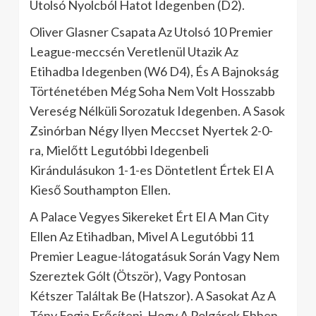
Utolsó Nyolcból Hatot Idegenben (D2).
Oliver Glasner Csapata Az Utolsó 10 Premier
League-meccsén Veretlenül Utazik Az
Etihadba Idegenben (W6 D4), És A Bajnokság
Történetében Még Soha Nem Volt Hosszabb
Vereség Nélküli Sorozatuk Idegenben. A Sasok
Zsinórban Négy Ilyen Meccset Nyertek 2-0-
ra, Mielőtt Legutóbbi Idegenbeli
Kirándulásukon 1-1-es Döntetlent Értek El A
Kieső Southampton Ellen.
A Palace Vegyes Sikereket Ért El A Man City
Ellen Az Etihadban, Mivel A Legutóbbi 11
Premier League-látogatásuk Során Vagy Nem
Szereztek Gólt (Ötször), Vagy Pontosan
Kétszer Találtak Be (Hatszor). A Sasokat Az A
Tény Fogja Erősíteni, Hogy A Polgárok Ebben