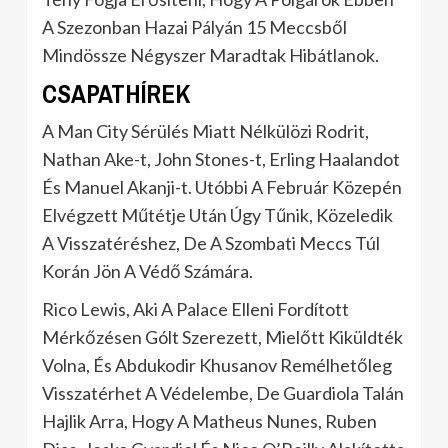
A Szezonban Hazai Pályán 15 Meccsből
Mindössze Négyszer Maradtak Hibátlanok.
CSAPATHÍREK
A Man City Sérülés Miatt Nélkülözi Rodrit,
Nathan Ake-t, John Stones-t, Erling Haalandot
És Manuel Akanji-t. Utóbbi A Február Közepén
Elvégzett Műtétje Után Úgy Tűnik, Közeledik
A Visszatéréshez, De A Szombati Meccs Túl
Korán Jön A Védő Számára.
Rico Lewis, Aki A Palace Elleni Fordított
Mérkőzésen Gólt Szerezett, Mielőtt Kiküldték
Volna, És Abdukodir Khusanov Remélhetőleg
Visszatérhet A Védelembe, De Guardiola Talán
Hajlik Arra, Hogy A Matheus Nunes, Ruben