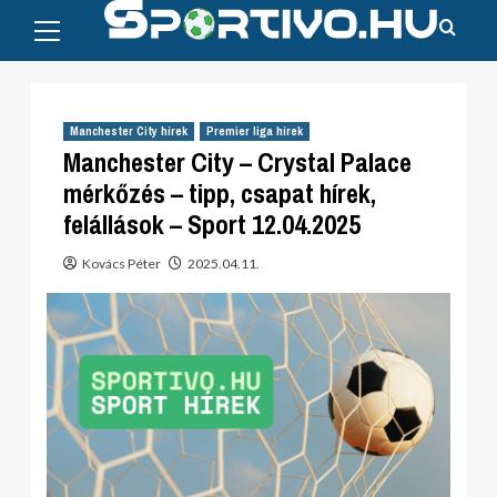
Primary
Skip
Menu
to
content
Manchester City hírek
Premier liga hírek
Manchester City – Crystal Palace
mérkőzés – tipp, csapat hírek,
felállások – Sport 12.04.2025
Kovács Péter
2025.04.11.