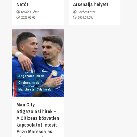
Netót
Arsenalja helyett
Kovács Péter
Kovács Péter
2026.08.06.
2026.08.05.
Átigazolási hírek
Chelsea hírek
Manchester City hírek
Man City
átigazolási hírek –
A Citizens közvetlen
kapcsolatot létesít
Enzo Maresca és