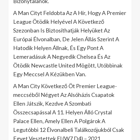
Bizonytalanok.
A Man Cityt Feldobta Az A Hír, Hogy A Premier
League Ötödik Helyével A Következő
Szezonban Is Biztosíthatják Helyüket Az
Európai Élvonalban, De Jelen Állás Szerint A
Hatodik Helyen Állnak, És Egy Pont A
Lemeradásuk A Negyedik Chelsea És Az
Ötödik Newcastle United Mögött, Utóbbinak
Egy Meccsel A Kézükben Van.
A Man City Következő Öt Premier League-
meccséből Négyet Az Alsóházis Csapatok
Ellen Játszik, Kezdve A Szombati
Összecsapással A 11. Helyen Álló Crystal
Palace Ellen, Amely Ellen A Polgárok A
Legutóbbi 12 Élvonalbeli Találkozójukból Csak
Egyet Vesztettek El (W7 D4) – 2021