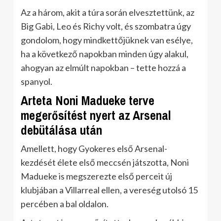
Az a három, akit a túra során elvesztettünk, az
Big Gabi, Leo és Richy volt, és szombatra úgy
gondolom, hogy mindkettőjüknek van esélye,
ha a következő napokban minden úgy alakul,
ahogyan az elmúlt napokban – tette hozzá a
spanyol.
Arteta Noni Madueke terve
megerősítést nyert az Arsenal
debütálása után
Amellett, hogy Gyokeres első Arsenal-
kezdését élete első meccsén játszotta, Noni
Madueke is megszerezte első perceit új
klubjában a Villarreal ellen, a vereség utolsó 15
percében a bal oldalon.