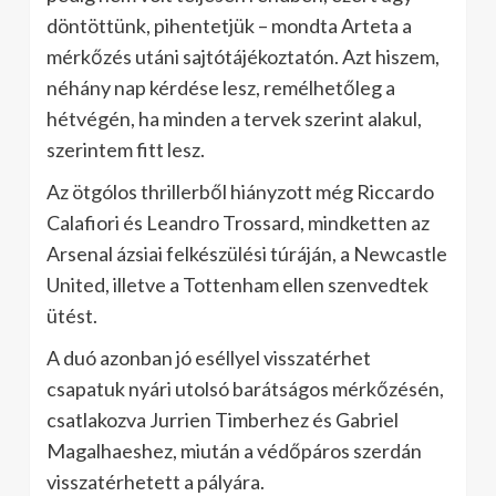
döntöttünk, pihentetjük – mondta Arteta a
mérkőzés utáni sajtótájékoztatón. Azt hiszem,
néhány nap kérdése lesz, remélhetőleg a
hétvégén, ha minden a tervek szerint alakul,
szerintem fitt lesz.
Az ötgólos thrillerből hiányzott még Riccardo
Calafiori és Leandro Trossard, mindketten az
Arsenal ázsiai felkészülési túráján, a Newcastle
United, illetve a Tottenham ellen szenvedtek
ütést.
A duó azonban jó eséllyel visszatérhet
csapatuk nyári utolsó barátságos mérkőzésén,
csatlakozva Jurrien Timberhez és Gabriel
Magalhaeshez, miután a védőpáros szerdán
visszatérhetett a pályára.