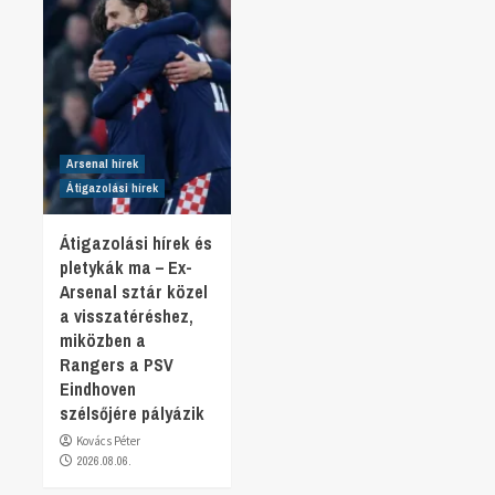
Arsenal hírek
Átigazolási hírek
Átigazolási hírek és
pletykák ma – Ex-
Arsenal sztár közel
a visszatéréshez,
miközben a
Rangers a PSV
Eindhoven
szélsőjére pályázik
Kovács Péter
2026.08.06.