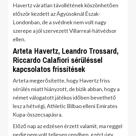
Havertz váratlan távollétének köszönhetően
először kezdett az Ágyúsoknál Észak-
Londonban, de a svédnek nem volt nagy
szerepe a jól szervezett Villarreal-hátvédsor
ellen.
Arteta Havertz, Leandro Trossard,
Riccardo Calafiori sérüléssel
kapcsolatos frissítések
Arteta megerősítette, hogy Havertz friss
sérülés miatt hiányzott, de bízik abban, hogy a
német válogatott játékos időben bevethető
lesz a hétvégi, Athletic Bilbao elleni Emirates
Kupa-összecsapásra.
Előző nap az edzésen érzett valamit, ma reggel
pedig nem volt teljesen rendben, ezért úgy