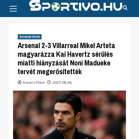
Primary
Skip
Menu
to
content
Arsenal hírek
Arsenal 2-3 Villarreal Mikel Arteta
magyarázza Kai Havertz sérülés
miatti hiányzását Noni Madueke
tervét megerősítették
Kovács Péter
2025.08.06.