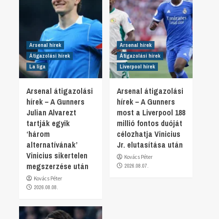
Arsenal hírek
Arsenal hírek
Átigazolási hírek
Átigazolási hírek
La liga
Liverpool hírek
Arsenal átigazolási
Arsenal átigazolási
hírek – A Gunners
hírek – A Gunners
Julian Alvarezt
most a Liverpool 188
tartják egyik
millió fontos duóját
‘három
célozhatja Vinicius
alternatívának’
Jr. elutasítása után
Vinicius sikertelen
Kovács Péter
megszerzése után
2026.08.07.
Kovács Péter
2026.08.08.