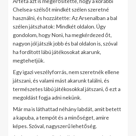
Arteta azt is megerősítette, hogy a korábbi
Chelsea-szélsőt mindkét szélen szeretné
használni, és hozzátette: Az Arsenalban a bal
szélen játszhatok: Mindkét oldalon. Úgy
gondolom, hogy Noni, ha megkérdezed őt,
nagyon jól játszik jobb és bal oldalon is, szóval
ha fordított lábú játékosokat akarunk,
megtehetjük.
Egy igazi veszélyforrás, nem szeretnék ellene
játszani, és valami mást akarunk találni, és
természetes lábú játékosokkal játszani, ő ezt a
megoldást fogja adni nekünk.
Már ma is láthattad néhány labdát, amit betett
a kapuba, a tempót és a minőséget, amire
képes. Szóval, nagyszerű lehetőség.