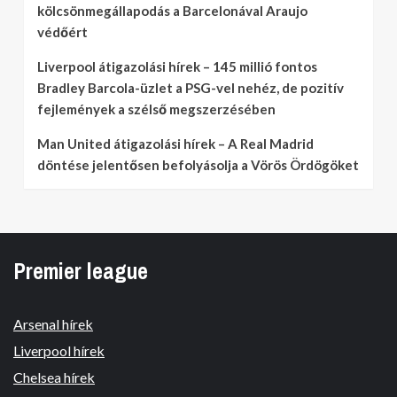
kölcsönmegállapodás a Barcelonával Araujo
védőért
Liverpool átigazolási hírek – 145 millió fontos
Bradley Barcola-üzlet a PSG-vel nehéz, de pozitív
fejlemények a szélső megszerzésében
Man United átigazolási hírek – A Real Madrid
döntése jelentősen befolyásolja a Vörös Ördögöket
Premier league
Arsenal hírek
Liverpool hírek
Chelsea hírek