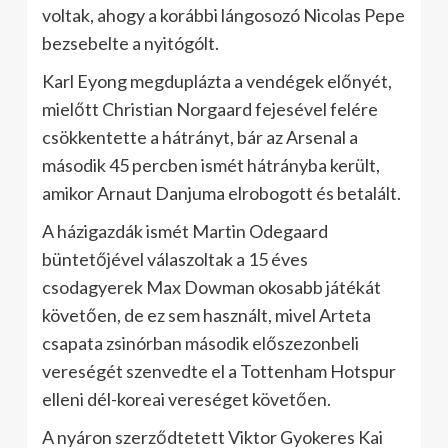
voltak, ahogy a korábbi lángosozó Nicolas Pepe
bezsebelte a nyitógólt.
Karl Eyong megduplázta a vendégek előnyét,
mielőtt Christian Norgaard fejesével felére
csökkentette a hátrányt, bár az Arsenal a
második 45 percben ismét hátrányba került,
amikor Arnaut Danjuma elrobogott és betalált.
A házigazdák ismét Martin Odegaard
büntetőjével válaszoltak a 15 éves
csodagyerek Max Dowman okosabb játékát
követően, de ez sem használt, mivel Arteta
csapata zsinórban második előszezonbeli
vereségét szenvedte el a Tottenham Hotspur
elleni dél-koreai vereséget követően.
A nyáron szerződtetett Viktor Gyokeres Kai