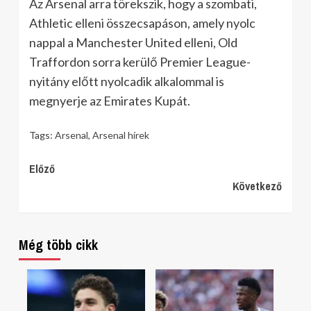
Az Arsenal arra törekszik, hogy a szombati,
Athletic elleni összecsapáson, amely nyolc
nappal a Manchester United elleni, Old
Traffordon sorra kerülő Premier League-
nyitány előtt nyolcadik alkalommal is
megnyerje az Emirates Kupát.
Tags:
Arsenal
,
Arsenal hírek
Continue
Előző
Következő
Reading
Még több cikk