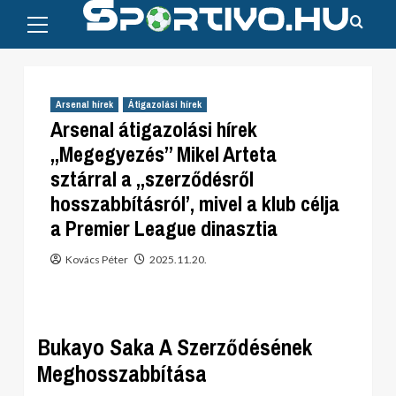
Primary
Skip
Menu
to
content
Arsenal hírek
Átigazolási hírek
Arsenal átigazolási hírek
„Megegyezés” Mikel Arteta
sztárral a „szerződésről
hosszabbításról’, mivel a klub célja
a Premier League dinasztia
Kovács Péter
2025.11.20.
Bukayo Saka A Szerződésének
Meghosszabbítása