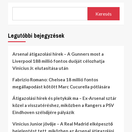
Keresés
Legutóbbi bejegyzések
Arsenal átigazolási hírek – A Gunners most a
Liverpool 188 millió fontos duóját célozhatja
Vinicius Jr. elutasítása után
Fabrizio Romano: Chelsea 18 millió fontos
megállapodást kötött Marc Cucurella pótlására
Átigazolási hírek és pletykák ma – Ex-Arsenal sztár
közel a visszatéréshez, miközben a Rangers a PSV
Eindhoven szélsőjére pályázik
Vinicius Junior jövője – A Real Madrid elképesztő
bejelentést tett, miközben az Arsenal átigazolási