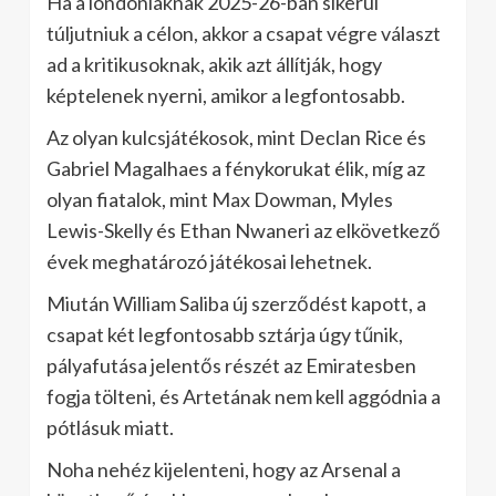
Ha a londoniaknak 2025-26-ban sikerül
túljutniuk a célon, akkor a csapat végre választ
ad a kritikusoknak, akik azt állítják, hogy
képtelenek nyerni, amikor a legfontosabb.
Az olyan kulcsjátékosok, mint Declan Rice és
Gabriel Magalhaes a fénykorukat élik, míg az
olyan fiatalok, mint Max Dowman, Myles
Lewis-Skelly és Ethan Nwaneri az elkövetkező
évek meghatározó játékosai lehetnek.
Miután William Saliba új szerződést kapott, a
csapat két legfontosabb sztárja úgy tűnik,
pályafutása jelentős részét az Emiratesben
fogja tölteni, és Artetának nem kell aggódnia a
pótlásuk miatt.
Noha nehéz kijelenteni, hogy az Arsenal a