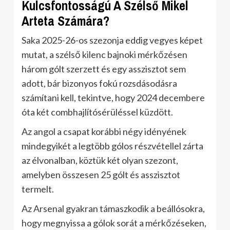
Kulcsfontosságú A Szélső Mikel
Arteta Számára?
Saka 2025-26-os szezonja eddig vegyes képet
mutat, a szélső kilenc bajnoki mérkőzésen
három gólt szerzett és egy asszisztot sem
adott, bár bizonyos fokú rozsdásodásra
számítani kell, tekintve, hogy 2024 decembere
óta két combhajlítósérüléssel küzdött.
Az angol a csapat korábbi négy idényének
mindegyikét a legtöbb gólos részvétellel zárta
az élvonalban, köztük két olyan szezont,
amelyben összesen 25 gólt és asszisztot
termelt.
Az Arsenal gyakran támaszkodik a beállósokra,
hogy megnyissa a gólok sorát a mérkőzéseken,