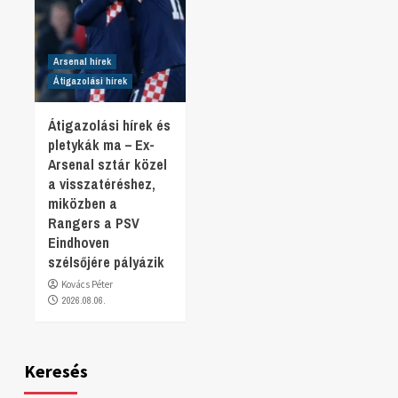
Arsenal hírek
Átigazolási hírek
Átigazolási hírek és
pletykák ma – Ex-
Arsenal sztár közel
a visszatéréshez,
miközben a
Rangers a PSV
Eindhoven
szélsőjére pályázik
Kovács Péter
2026.08.06.
Keresés