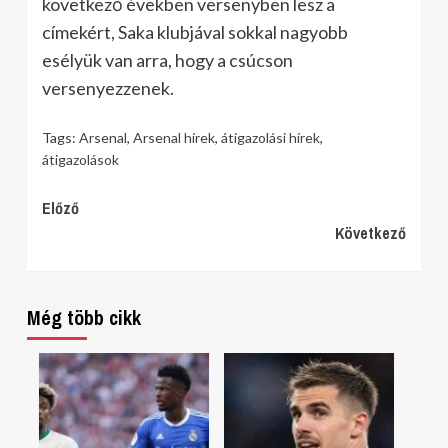
következő években versenyben lesz a
címekért, Saka klubjával sokkal nagyobb
esélyük van arra, hogy a csúcson
versenyezzenek.
Tags:
Arsenal
,
Arsenal hírek
,
átigazolási hírek
,
átigazolások
Continue
Előző
Következő
Reading
Még több cikk