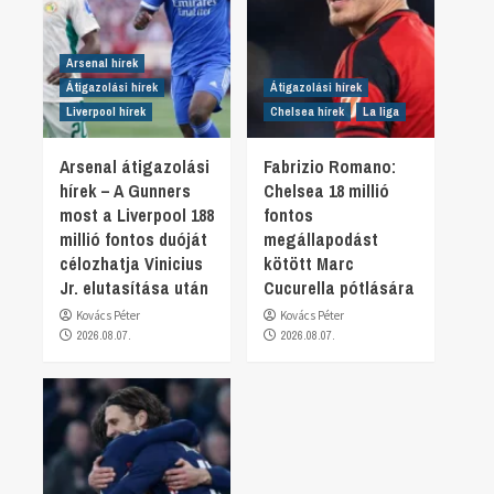
Arsenal hírek
Átigazolási hírek
Átigazolási hírek
Liverpool hírek
Chelsea hírek
La liga
Arsenal átigazolási
Fabrizio Romano:
hírek – A Gunners
Chelsea 18 millió
most a Liverpool 188
fontos
millió fontos duóját
megállapodást
célozhatja Vinicius
kötött Marc
Jr. elutasítása után
Cucurella pótlására
Kovács Péter
Kovács Péter
2026.08.07.
2026.08.07.