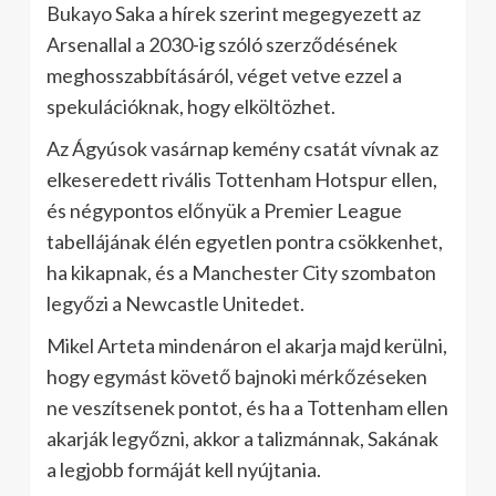
Bukayo Saka a hírek szerint megegyezett az
Arsenallal a 2030-ig szóló szerződésének
meghosszabbításáról, véget vetve ezzel a
spekulációknak, hogy elköltözhet.
Az Ágyúsok vasárnap kemény csatát vívnak az
elkeseredett rivális Tottenham Hotspur ellen,
és négypontos előnyük a Premier League
tabellájának élén egyetlen pontra csökkenhet,
ha kikapnak, és a Manchester City szombaton
legyőzi a Newcastle Unitedet.
Mikel Arteta mindenáron el akarja majd kerülni,
hogy egymást követő bajnoki mérkőzéseken
ne veszítsenek pontot, és ha a Tottenham ellen
akarják legyőzni, akkor a talizmánnak, Sakának
a legjobb formáját kell nyújtania.