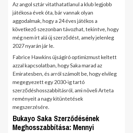
Az angol sztár vitathatatlanul a klub legjobb
játékosa évek óta, bár vannak olyan
aggodalmak, hogy a 24 éves játékos a
következő szezonban távozhat, tekintve, hogy
még nem írt alá új szerződést, amely jelenleg
2027 nyarán jár le.
Fabrice Hawkins újságíró optimizmust keltett
azzal kapcsolatban, hogy Saka marad az
Emiratesben, és arról számolt be, hogy elvileg
megegyezett egy 2030-ig tartó
szerződéshosszabbításról, ami növeli Arteta
reményeit a nagy kitüntetések
megszerzésére.
Bukayo Saka Szerződésének
Meghosszabbítása: Mennyi