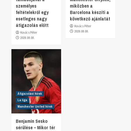
személyes
miközben a
feltételekről egy
Barcelona készíti a
esetleges nagy
következő ajánlatát
átigazolás előtt
Kovács Péter
2026.08.08.
Kovács Péter
2026.08.08.
Átigazolási hírek
La liga
Manchester United hírek
Benjamin Sesko
sérülése – Mikor tér