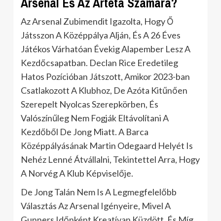
Arsenal És Az Arteta Számára?
Az Arsenal Zubimendit Igazolta, Hogy Ő
Játsszon A Középpálya Alján, És A 26 Éves
Játékos Várhatóan Évekig Alapember Lesz A
Kezdőcsapatban. Declan Rice Eredetileg
Hatos Pozícióban Játszott, Amikor 2023-ban
Csatlakozott A Klubhoz, De Azóta Kitűnően
Szerepelt Nyolcas Szerepkörben, És
Valószínűleg Nem Fogják Eltávolítani A
Kezdőből De Jong Miatt. A Barca
Középpályásának Martin Odegaard Helyét Is
Nehéz Lenné Átvállalni, Tekintettel Arra, Hogy
A Norvég A Klub Képviselője.
De Jong Talán Nem Is A Legmegfelelőbb
Választás Az Arsenal Igényeire, Mivel A
Gunners Időnként Kreatívan Küzdött, És Míg