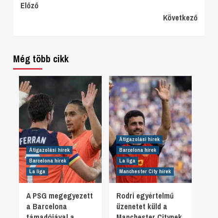
Continue
Előző
Következő
Reading
Még több cikk
Átigazolási hírek
Átigazolási hírek
Barcelona hírek
Barcelona hírek
La liga
La liga
Manchester City hírek
A PSG megegyezett
Rodri egyértelmű
a Barcelona
üzenetet küld a
támadójával a
Manchester Citynek,