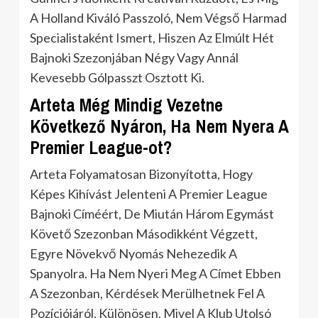
A Holland Kiváló Passzoló, Nem Végső Harmad
Specialistaként Ismert, Hiszen Az Elmúlt Hét
Bajnoki Szezonjában Négy Vagy Annál
Kevesebb Gólpasszt Osztott Ki.
Arteta Még Mindig Vezetne
Következő Nyáron, Ha Nem Nyera A
Premier League-ot?
Arteta Folyamatosan Bizonyította, Hogy
Képes Kihívást Jelenteni A Premier League
Bajnoki Címéért, De Miután Három Egymást
Követő Szezonban Másodikként Végzett,
Egyre Növekvő Nyomás Nehezedik A
Spanyolra. Ha Nem Nyeri Meg A Címet Ebben
A Szezonban, Kérdések Merülhetnek Fel A
Pozíciójáról, Különösen, Mivel A Klub Utolsó