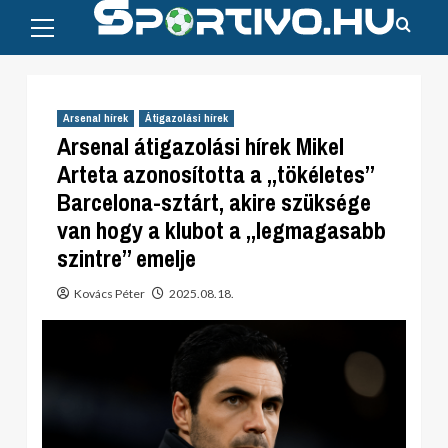
Primary
Skip
Menu
to
content
Arsenal hírek
Átigazolási hírek
Arsenal átigazolási hírek Mikel
Arteta azonosította a „tökéletes”
Barcelona-sztárt, akire szüksége
van hogy a klubot a „legmagasabb
szintre” emelje
Kovács Péter
2025.08.18.