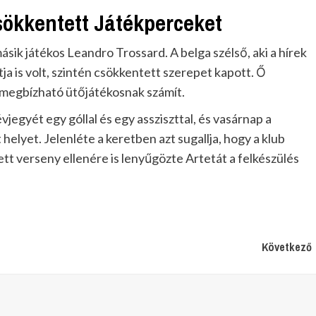
sökkentett Játékperceket
ásik játékos Leandro Trossard. A belga szélső, aki a hírek
a is volt, szintén csökkentett szerepet kapott. Ő
t megbízható ütőjátékosnak számít.
vjegyét egy góllal és egy assziszttal, és vasárnap a
elyet. Jelenléte a keretben azt sugallja, hogy a klub
t verseny ellenére is lenyűgözte Artetát a felkészülés
Következő