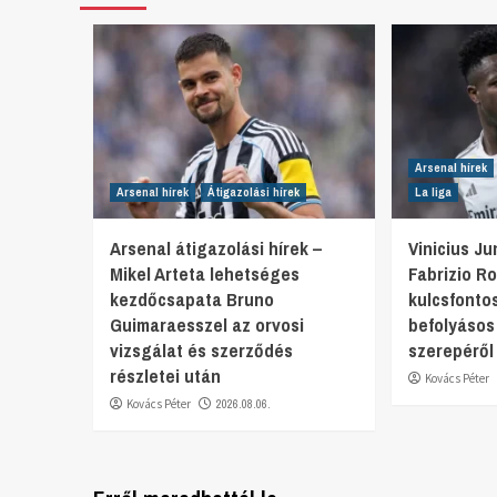
Arsenal hírek
Arsenal hírek
Átigazolási hírek
La liga
Arsenal átigazolási hírek –
Vinicius J
Mikel Arteta lehetséges
Fabrizio R
kezdőcsapata Bruno
kulcsfonto
Guimaraesszel az orvosi
befolyásos
vizsgálat és szerződés
szerepéről
részletei után
Kovács Péter
Kovács Péter
2026.08.06.