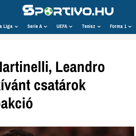
a Liga
Serie A
UEFA
Tenisz
Forma 1
artinelli, Leandro
ívánt csatárok
őakció