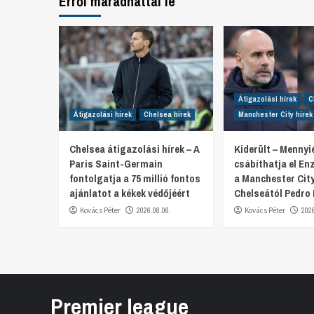
Erről maradhattál le
Átigazolási hírek
C
Átigazolási hírek
Chelsea hírek
Manchester City hírek
Chelsea átigazolási hírek – A
Kiderült – Mennyi
Paris Saint-Germain
csábíthatja el E
fontolgatja a 75 millió fontos
a Manchester City
ajánlatot a kékek védőjéért
Chelseától Pedro
Kovács Péter
2026.08.06.
Kovács Péter
202
Premier league