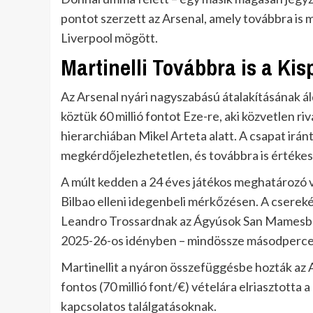
pontot szerzett az Arsenal, amely továbbra is m
Liverpool mögött.
Martinelli Továbbra is a Ki
Az Arsenal nyári nagyszabású átalakításának ál
köztük 60 millió fontot Eze-re, aki közvetlen rivá
hierarchiában Mikel Arteta alatt. A csapat irán
megkérdőjelezhetetlen, és továbbra is értékes
A múlt kedden a 24 éves játékos meghatározó vo
Bilbao elleni idegenbeli mérkőzésen. A cserekén
Leandro Trossardnak az Ágyúsok San Mamesben 
2025-26-os idényben – mindössze másodpercekk
Martinellit a nyáron összefüggésbe hozták az Al
fontos (70 millió font/€) vételára elriasztotta 
kapcsolatos találgatásoknak.