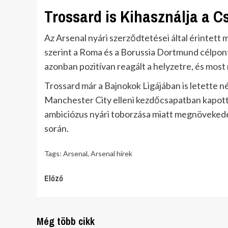
Trossard is Kihasználja a C
Az Arsenal nyári szerződtetései által érintett m
szerint a Roma és a Borussia Dortmund célpontj
azonban pozitívan reagált a helyzetre, és mos
Trossard már a Bajnokok Ligájában is letette né
Manchester City elleni kezdőcsapatban kapott h
ambiciózus nyári toborzása miatt megnövekedet
során.
Tags:
Arsenal
,
Arsenal hírek
Continue
Előző
Reading
Még több cikk