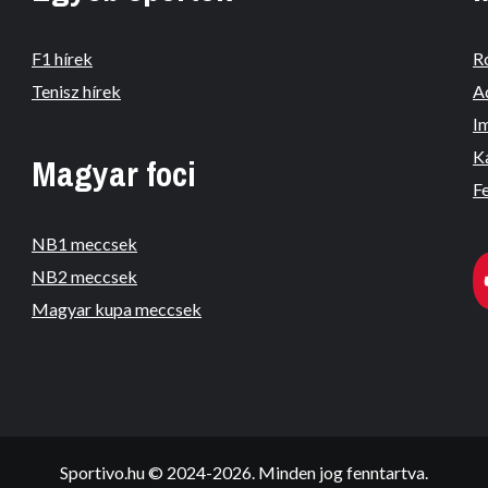
F1 hírek
R
Tenisz hírek
A
I
K
Magyar foci
Fe
NB1 meccsek
NB2 meccsek
Magyar kupa meccsek
Sportivo.hu © 2024-2026. Minden jog fenntartva.