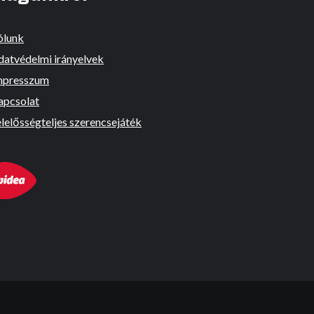
ólunk
datvédelmi irányelvek
mpresszum
apcsolat
lelősségteljes szerencsejáték