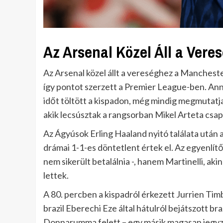
Az Arsenal Közel Áll a Vere
Az Arsenal közel állt a vereséghez a Mancheste
így pontot szerzett a Premier League-ben. Ann
időt töltött a kispadon, még mindig megmutatj
akik lecsúsztak a rangsorban Mikel Arteta csa
Az Ágyúsok Erling Haaland nyitó találata után
drámai 1-1-es döntetlent értek el. Az egyenlít
nem sikerült betalálnia -, hanem Martinelli, a
lettek.
A 80. percben a kispadról érkezett Jurrien Timb
brazil Eberechi Eze által hátulról bejátszott br
Donnarumma felett – egy másik magasan jegyzet