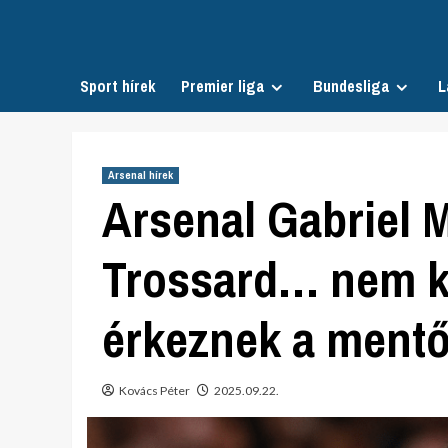
Skip
to
content
Sport hírek
Premier liga
Bundesliga
L
Arsenal hírek
Arsenal Gabriel M
Trossard… nem k
érkeznek a ment
Kovács Péter
2025.09.22.