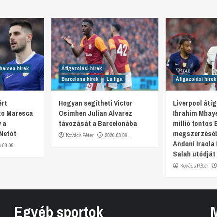
helsea hírek
Átigazolási hírek
Barcelona hírek
La liga
Átigazolási hírek
ért
Hogyan segítheti Victor
Liverpool átig
nzo Maresca
Osimhen Julian Alvarez
Ibrahim Mbaye
 a
távozását a Barcelonába
millió fontos 
 Netót
megszerzéséb
Kovács Péter
2026.08.06.
Andoni Iraol
6.08.06.
Salah utódját 
Kovács Péter
Egyéb sportok