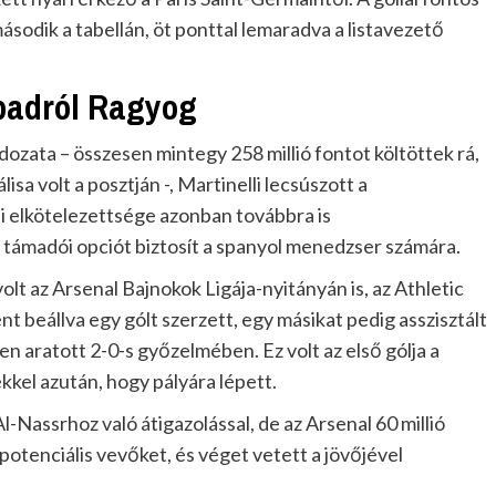
ásodik a tabellán, öt ponttal lemaradva a listavezető
spadról Ragyog
dozata – összesen mintegy 258 millió fontot költöttek rá,
lisa volt a posztján -, Martinelli lecsúszott a
ti elkötelezettsége azonban továbbra is
 támadói opciót biztosít a spanyol menedzser számára.
lt az Arsenal Bajnokok Ligája-nyitányán is, az Athletic
t beállva egy gólt szerzett, egy másikat pedig asszisztált
aratott 2-0-s győzelmében. Ez volt az első gólja a
el azután, hogy pályára lépett.
-Nassrhoz való átigazolással, de az Arsenal 60 millió
a potenciális vevőket, és véget vetett a jövőjével