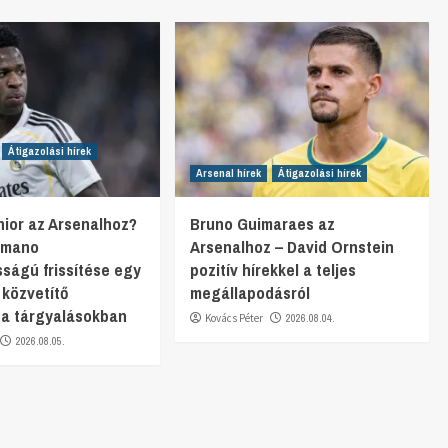
Átigazolási hírek
Arsenal hírek
Átigazolási hírek
unior az Arsenalhoz?
Bruno Guimaraes az
omano
Arsenalhoz – David Ornstein
sságú frissítése egy
pozitív hírekkel a teljes
 közvetítő
megállapodásról
 a tárgyalásokban
Kovács Péter
2026.08.04.
2026.08.05.