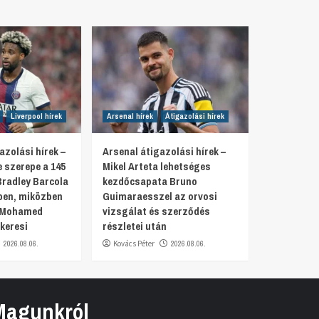
Liverpool hírek
Arsenal hírek
Átigazolási hírek
azolási hírek –
Arsenal átigazolási hírek –
 szerepe a 145
Mikel Arteta lehetséges
Bradley Barcola
kezdőcsapata Bruno
en, miközben
Guimaraesszel az orvosi
a Mohamed
vizsgálat és szerződés
keresi
részletei után
2026.08.06.
Kovács Péter
2026.08.06.
Magunkról