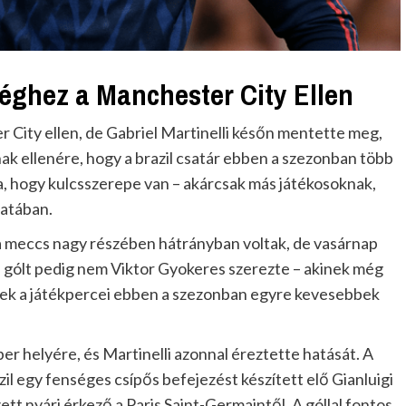
séghez a Manchester City Ellen
r City ellen, de Gabriel Martinelli későn mentette meg,
ak ellenére, hogy a brazil csatár ebben a szezonban több
a, hogy kulcsszerepe van – akárcsak más játékosoknak,
patában.
 a meccs nagy részében hátrányban voltak, de vasárnap
ő gólt pedig nem Viktor Gyokeres szerezte – akinek még
kinek a játékpercei ebben a szezonban egyre kevesebbek
er helyére, és Martinelli azonnal éreztette hatását. A
azil egy fenséges csípős befejezést készített elő Gianluigi
t nyári érkező a Paris Saint-Germaintől. A góllal fontos