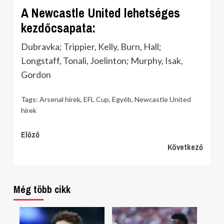
A Newcastle United lehetséges
kezdőcsapata:
Dubravka; Trippier, Kelly, Burn, Hall;
Longstaff, Tonali, Joelinton; Murphy, Isak,
Gordon
Tags:
Arsenal hírek
,
EFL Cup
,
Egyéb
,
Newcastle United
hírek
Continue
Előző
Következő
Reading
Még több cikk