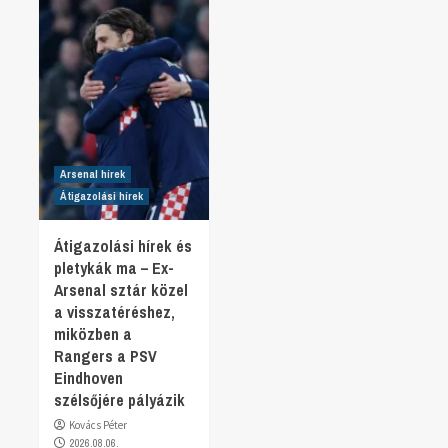
Arsenal hírek
Átigazolási hírek
Átigazolási hírek és
pletykák ma – Ex-
Arsenal sztár közel
a visszatéréshez,
miközben a
Rangers a PSV
Eindhoven
szélsőjére pályázik
Kovács Péter
2026.08.06.