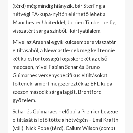
(térd) még mindig hiányzik, bár Sterling a
hétvégi FA-kupa-nyitón elérhető lehet a
Manchester Uniteddel, Jurrien Timber pedig
visszatért sárga színből. -kártyatilalom.
Mivel az Arsenal egyik kulcsembere visszatér
eltiltásából, a Newcastle-nek meg kell tennie
két kulcsfontosságú fogaskerekét az első
meccsen, mivel Fabian Schar és Bruno
Guimaraes versenyspecifikus eltiltásokat
töltenek, amiért megszerezték az EFL-kupa-
szezon második sárga lapját. Brentford
győzelem.
Schar és Guimaraes – előbbi a Premier League
eltiltását is letöltötte a hétvégén – Emil Krafth
(váll), Nick Pope (térd), Callum Wilson (comb)