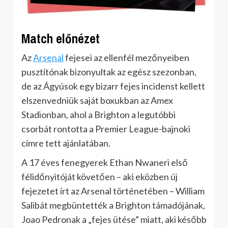
Match előnézet
Az
Arsenal
fejesei az ellenfél mezőnyeiben
pusztítónak bizonyultak az egész szezonban,
de az Ágyúsok egy bizarr fejes incidenst kellett
elszenvedniük saját boxukban az Amex
Stadionban, ahol a Brighton a legutóbbi
csorbát rontotta a Premier League-bajnoki
címre tett ajánlatában.
A 17 éves fenegyerek Ethan Nwaneri első
félidőnyitóját követően – aki eközben új
fejezetet írt az Arsenal történetében – William
Salibát megbüntették a Brighton támadójának,
Joao Pedronak a „fejes ütése” miatt, aki később