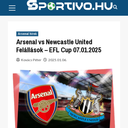
Primary
Skip
Menu
to
content
Arsenal hírek
Arsenal vs Newcastle United
Felállások – EFL Cup 07.01.2025
Kovács Péter
2025.01.06.