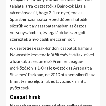
találatai arra késztették a Bajnokok Ligája
várományosait, hogy 2-1-re nyerjenek a
Spursben szombaton ebédidőben, hatodik
sikerük volt a visszapattanásban az összes
versenyszámban, és legalább kétszer gólt
szereztek a nyolcadik meccsen. sor.
A kísérteties észak-londoni csapatok hamar a
Newcastle kedvenc időtöltésévé váltak, mivel
a Szarkák a szezon első Premier League-
mérkőzésén is 1-0-ra legyőzték az Arsenalt a
St James’ Parkban, de 2010 óta nem sikerült az
Emirateshez eljutniuk és távozniuk. mint a
győztesek.
Csapat hírek
Nem sok aggodalomra ad okot, amikor Arteta