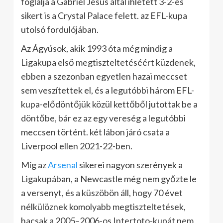
foglalja a Gabriel Jesus által ihletett 3-2-es
sikert is a Crystal Palace felett. az EFL-kupa
utolsó fordulójában.
Az Ágyúsok, akik 1993 óta még mindig a
Ligakupa első megtiszteltetéséért küzdenek,
ebben a szezonban egyetlen hazai meccset
sem veszítettek el, és a legutóbbi három EFL-
kupa-elődöntőjük közül kettőből jutottak be a
döntőbe, bár ez az egy vereség a legutóbbi
meccsen történt. két lábon járó csata a
Liverpool ellen 2021-22-ben.
Míg az
Arsenal
sikerei nagyon szerények a
Ligakupában, a Newcastle még nem győzte le
a versenyt, és a küszöbön áll, hogy 70 évet
nélkülöznek komolyabb megtiszteltetések,
hacsak a 2005–2006-os Intertoto-kupát nem