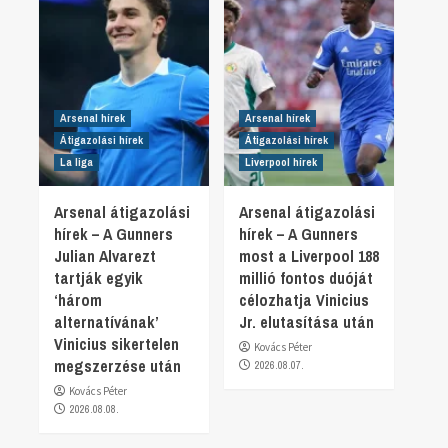
Arsenal hírek
Arsenal hírek
Átigazolási hírek
Átigazolási hírek
La liga
Liverpool hírek
Arsenal átigazolási
Arsenal átigazolási
hírek – A Gunners
hírek – A Gunners
Julian Alvarezt
most a Liverpool 188
tartják egyik
millió fontos duóját
‘három
célozhatja Vinicius
alternatívának’
Jr. elutasítása után
Vinicius sikertelen
Kovács Péter
megszerzése után
2026.08.07.
Kovács Péter
2026.08.08.