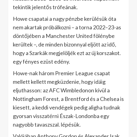
tekintik jelentős trófeának.
Howe csapatai a nagy pénzbe kerülésük óta
nem akartak próbálkozni – a torna 2022–23-as
döntőjében a Manchester United fölénybe
kerültek –, de minden bizonnyal eljött az idő,
hogy a Szarkák megjelöljék ezt az új korszakot.
egy fényes ezüst edény.
Howe-nak három Premier League csapat
mellett kellett megküzdenie, hogy idáig
eljuthasson: az AFC Wimbledonon kívül a
Nottingham Forest, a Brentford és a Chelsea is
kiesett, a keddi vendégek pedig aligha tudnak
gyorsan visszatérni Észak-Londonba egy
nagyobb tavaszszal. lépésük.
Valójában Anthony Gordon és Alexander Isak