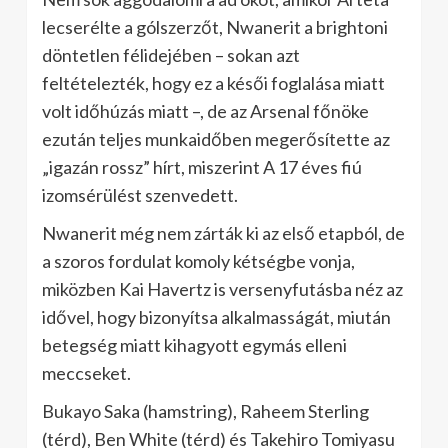
lecserélte a gólszerzőt, Nwanerit a brightoni
döntetlen félidejében – sokan azt
feltételezték, hogy ez a késői foglalása miatt
volt időhúzás miatt –, de az Arsenal főnöke
ezután teljes munkaidőben megerősítette az
„igazán rossz” hírt, miszerint A 17 éves fiú
izomsérülést szenvedett.
Nwanerit még nem zárták ki az első etapból, de
a szoros fordulat komoly kétségbe vonja,
miközben Kai Havertz is versenyfutásba néz az
idővel, hogy bizonyítsa alkalmasságát, miután
betegség miatt kihagyott egymás elleni
meccseket.
Bukayo Saka (hamstring), Raheem Sterling
(térd), Ben White (térd) és Takehiro Tomiyasu