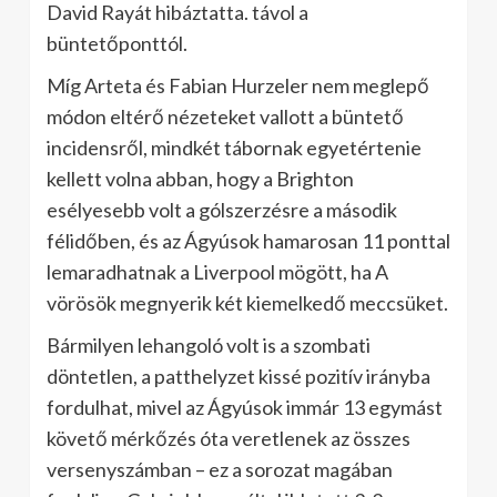
David Rayát hibáztatta. távol a
büntetőponttól.
Míg Arteta és Fabian Hurzeler nem meglepő
módon eltérő nézeteket vallott a büntető
incidensről, mindkét tábornak egyetértenie
kellett volna abban, hogy a Brighton
esélyesebb volt a gólszerzésre a második
félidőben, és az Ágyúsok hamarosan 11 ponttal
lemaradhatnak a Liverpool mögött, ha A
vörösök megnyerik két kiemelkedő meccsüket.
Bármilyen lehangoló volt is a szombati
döntetlen, a patthelyzet kissé pozitív irányba
fordulhat, mivel az Ágyúsok immár 13 egymást
követő mérkőzés óta veretlenek az összes
versenyszámban – ez a sorozat magában