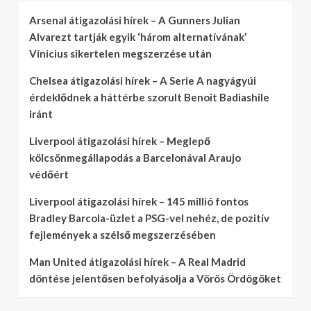
Arsenal átigazolási hírek – A Gunners Julian
Alvarezt tartják egyik ‘három alternatívának’
Vinicius sikertelen megszerzése után
Chelsea átigazolási hírek – A Serie A nagyágyúi
érdeklődnek a háttérbe szorult Benoit Badiashile
iránt
Liverpool átigazolási hírek – Meglepő
kölcsönmegállapodás a Barcelonával Araujo
védőért
Liverpool átigazolási hírek – 145 millió fontos
Bradley Barcola-üzlet a PSG-vel nehéz, de pozitív
fejlemények a szélső megszerzésében
Man United átigazolási hírek – A Real Madrid
döntése jelentősen befolyásolja a Vörös Ördögöket