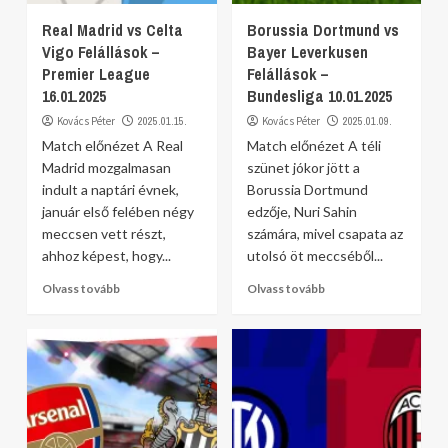
Real Madrid vs Celta
Borussia Dortmund vs
Vigo Felállások –
Bayer Leverkusen
Premier League
Felállások –
16.01.2025
Bundesliga 10.01.2025
Kovács Péter
2025.01.15.
Kovács Péter
2025.01.09.
Match előnézet A Real
Match előnézet A téli
Madrid mozgalmasan
szünet jókor jött a
indult a naptári évnek,
Borussia Dortmund
január első felében négy
edzője, Nuri Sahin
meccsen vett részt,
számára, mivel csapata az
ahhoz képest, hogy...
utolsó öt meccséből...
Olvass tovább
Olvass tovább