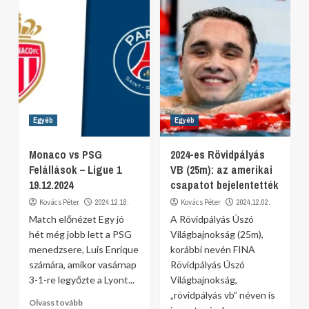
Egyéb
Egyéb
Monaco vs PSG
2024-es Rövidpályás
Felállások – Ligue 1
VB (25m): az amerikai
19.12.2024
csapatot bejelentették
Kovács Péter
2024.12.18.
Kovács Péter
2024.12.02.
Match előnézet Egy jó
A Rövidpályás Úszó
hét még jobb lett a PSG
Világbajnokság (25m),
menedzsere, Luis Enrique
korábbi nevén FINA
számára, amikor vasárnap
Rövidpályás Úszó
3-1-re legyőzte a Lyont...
Világbajnokság,
„rövidpályás vb” néven is
Olvass tovább