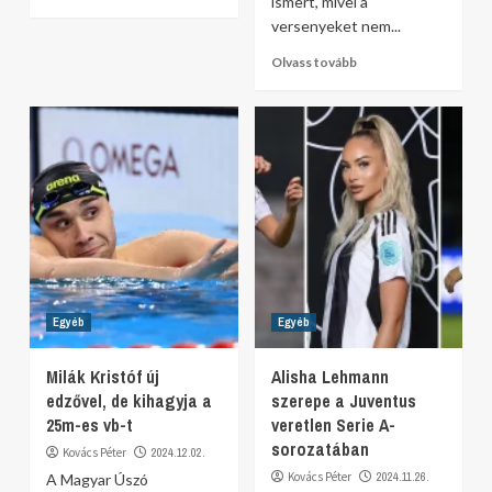
ismert, mivel a
versenyeket nem...
Olvass tovább
Egyéb
Egyéb
Milák Kristóf új
Alisha Lehmann
edzővel, de kihagyja a
szerepe a Juventus
25m-es vb-t
veretlen Serie A-
sorozatában
Kovács Péter
2024.12.02.
Kovács Péter
2024.11.26.
A Magyar Úszó