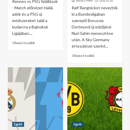
Kovács Péter
2025.01.29.
Rennes vs PSG felállások
- Match előnézet Halál,
Ralf Rangnickot nevezték
adók és a PSG új
ki a Bundesligában
módszereket talál a
szereplő Borussia
kudarcra a Bajnokok
Dortmund új edzőjévé
Ligájában....
Nuri Sahin menesztése
után. A Sky Germany
Olvass tovább
értesülései szerint...
Olvass tovább
Egyéb
Egyéb