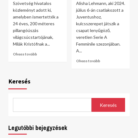
Szövetség hivatalos
Alisha Lehmann, aki 2024.
közleményt adott ki,
július 6-án csatlakozott a
amelyben ismertették a
Juventushoz,
24 éves, 200 méteres
kulcsszerepet játszik a
pillangóúszás
csapat lenyűgöző,
világcsúcstartójának,
veretlen Serie A
Milák Kristófnak a...
Femminile szezonjában.
A...
Olvass tovább
Olvass tovább
Keresés
Keresés
Legutóbbi bejegyzések