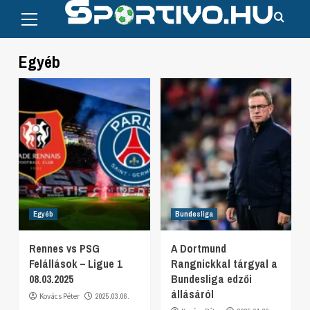
Primary
Skip
Menu
to
content
Egyéb
Egyéb
Bundesliga
Rennes vs PSG
A Dortmund
Felállások – Ligue 1
Rangnickkal tárgyal a
08.03.2025
Bundesliga edzői
állásáról
Kovács Péter
2025.03.06.