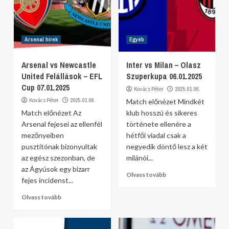
Arsenal hírek
Egyéb
Arsenal vs Newcastle
Inter vs Milan – Olasz
United Felállások – EFL
Szuperkupa 06.01.2025
Cup 07.01.2025
Kovács Péter
2025.01.06.
Kovács Péter
2025.01.06.
Match előnézet Mindkét
Match előnézet Az
klub hosszú és sikeres
Arsenal fejesei az ellenfél
története ellenére a
mezőnyeiben
hétfői viadal csak a
pusztítónak bizonyultak
negyedik döntő lesz a két
az egész szezonban, de
milánói...
az Ágyúsok egy bizarr
Olvass tovább
fejes incidenst...
Olvass tovább