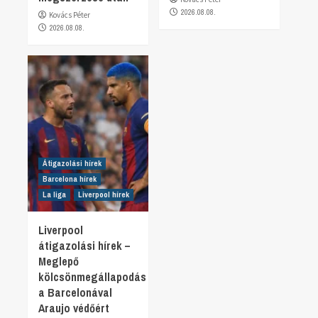
2026.08.08.
Kovács Péter
2026.08.08.
Átigazolási hírek
Barcelona hírek
La liga
Liverpool hírek
Liverpool
átigazolási hírek –
Meglepő
kölcsönmegállapodás
a Barcelonával
Araujo védőért