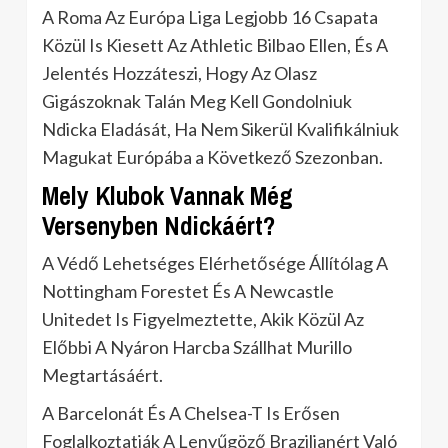
A Roma Az Európa Liga Legjobb 16 Csapata
Közül Is Kiesett Az Athletic Bilbao Ellen, És A
Jelentés Hozzáteszi, Hogy Az Olasz
Gigászoknak Talán Meg Kell Gondolniuk
Ndicka Eladását, Ha Nem Sikerül Kvalifikálniuk
Magukat Európába a Következő Szezonban.
Mely Klubok Vannak Még
Versenyben Ndickáért?
A Védő Lehetséges Elérhetősége Állítólag A
Nottingham Forestet És A Newcastle
Unitedet Is Figyelmeztette, Akik Közül Az
Előbbi A Nyáron Harcba Szállhat Murillo
Megtartásáért.
A Barcelonát És A Chelsea-T Is Erősen
Foglalkoztatják A Lenyűgöző Brazilianért Való