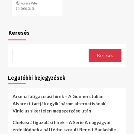
Kovács Péter
2026.08.08.
Keresés
Keresés
Legutóbbi bejegyzések
Arsenal átigazolási hírek – A Gunners Julian
Alvarezt tartják egyik ‘három alternatívának’
Vinicius sikertelen megszerzése után
Chelsea átigazolási hírek – A Serie A nagyágyúi
érdeklődnek a háttérbe szorult Benoit Badiashile