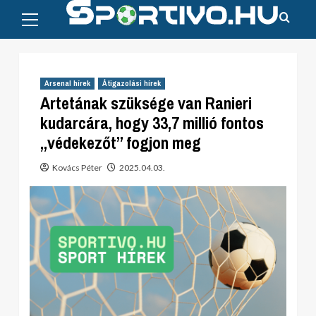
Primary
Skip
Menu
to
content
Arsenal hírek
Átigazolási hírek
Artetának szüksége van Ranieri
kudarcára, hogy 33,7 millió fontos
„védekezőt” fogjon meg
Kovács Péter
2025.04.03.