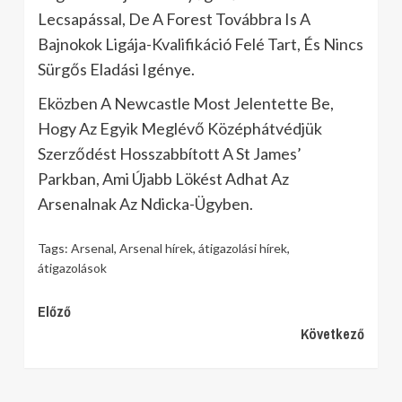
Lecsapással, De A Forest Továbbra Is A
Bajnokok Ligája-Kvalifikáció Felé Tart, És Nincs
Sürgős Eladási Igénye.
Eközben A Newcastle Most Jelentette Be,
Hogy Az Egyik Meglévő Középhátvédjük
Szerződést Hosszabbított A St James’
Parkban, Ami Újabb Lökést Adhat Az
Arsenalnak Az Ndicka-Ügyben.
Tags:
Arsenal
,
Arsenal hírek
,
átigazolási hírek
,
átigazolások
Continue
Előző
Következő
Reading