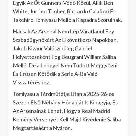
Egyik Az Öt Gunners-Védő Közül, Akik Ben
White, Jurrien Timber, Riccardo Calafiori És
Takehiro Tomiyasu Mellé a Kispadra Szorulnak.
Hacsak Az Arsenal Nem Lép Váratlanul Egy
Szabadügynökért Az Elkövetkező Napokban,
Jakub Kiwior Valószínűleg Gabriel
Helyetteseként Fog Beugrani William Saliba
Mellé, De a Lengyel Nem Tudott Meggyőzni,
És Erősen Kötődik a Serie A-Ba Való
Visszatéréshez.
Tomiyasu a Térdműtétje Után a 2025-26-os
Szezon Első Néhány Hónapját Is Kihagyja, És
Az Arsenalnak Lehet, Hogy a Real Madrid
Kemény Versenyét Kell Majd Kivédenie Saliba
Megtartásáért a Nyáron.