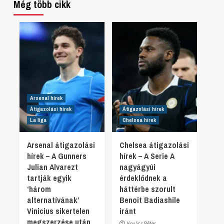
Még több cikk
Arsenal hírek
Átigazolási hírek
Átigazolási hírek
La liga
Chelsea hírek
Arsenal átigazolási
Chelsea átigazolási
hírek – A Gunners
hírek – A Serie A
Julian Alvarezt
nagyágyúi
tartják egyik
érdeklődnek a
‘három
háttérbe szorult
alternatívának’
Benoit Badiashile
Vinicius sikertelen
iránt
megszerzése után
Kovács Péter