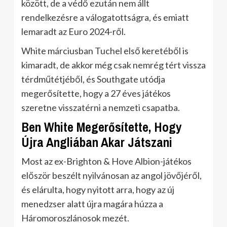
között, de a védő ezután nem állt
rendelkezésre a válogatottságra, és emiatt
lemaradt az Euro 2024-ről.
White márciusban Tuchel első keretéből is
kimaradt, de akkor még csak nemrég tért vissza
térdműtétjéből, és Southgate utódja
megerősítette, hogy a 27 éves játékos
szeretne visszatérni a nemzeti csapatba.
Ben White Megerősítette, Hogy
Újra Angliában Akar Játszani
Most az ex-Brighton & Hove Albion-játékos
először beszélt nyilvánosan az angol jövőjéről,
és elárulta, hogy nyitott arra, hogy az új
menedzser alatt újra magára húzza a
Háromoroszlánosok mezét.