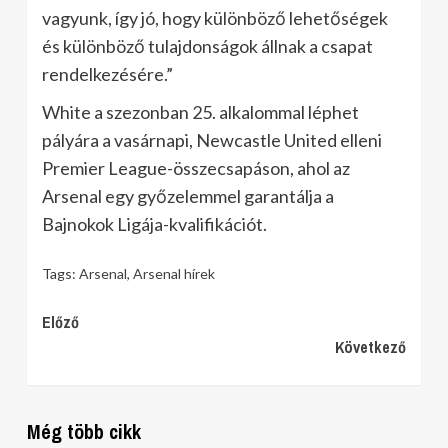
vagyunk, így jó, hogy különböző lehetőségek
és különböző tulajdonságok állnak a csapat
rendelkezésére.”
White a szezonban 25. alkalommal léphet
pályára a vasárnapi, Newcastle United elleni
Premier League-összecsapáson, ahol az
Arsenal egy győzelemmel garantálja a
Bajnokok Ligája-kvalifikációt.
Tags:
Arsenal
,
Arsenal hírek
Continue
Előző
Következő
Reading
Még több cikk