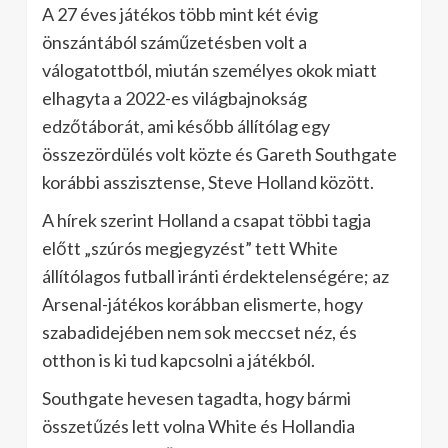
A 27 éves játékos több mint két évig
önszántából száműzetésben volt a
válogatottból, miután személyes okok miatt
elhagyta a 2022-es világbajnokság
edzőtáborát, ami később állítólag egy
összezördülés volt közte és Gareth Southgate
korábbi asszisztense, Steve Holland között.
A hírek szerint Holland a csapat többi tagja
előtt „szúrós megjegyzést” tett White
állítólagos futball iránti érdektelenségére; az
Arsenal-játékos korábban elismerte, hogy
szabadidejében nem sok meccset néz, és
otthon is ki tud kapcsolni a játékból.
Southgate hevesen tagadta, hogy bármi
összetűzés lett volna White és Hollandia