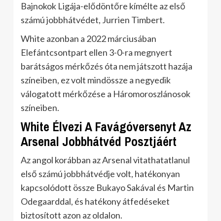
Bajnokok Ligája-elődöntőre kímélte az első
számú jobbhátvédet, Jurrien Timbert.
White azonban a 2022 márciusában
Elefántcsontpart ellen 3-0-ra megnyert
barátságos mérkőzés óta nem játszott hazája
színeiben, ez volt mindössze a negyedik
válogatott mérkőzése a Háromoroszlánosok
színeiben.
White Élvezi A Favágóversenyt Az
Arsenal Jobbhátvéd Posztjáért
Az angol korábban az Arsenal vitathatatlanul
első számú jobbhátvédje volt, hatékonyan
kapcsolódott össze Bukayo Sakával és Martin
Odegaarddal, és hatékony átfedéseket
biztosított azon az oldalon.