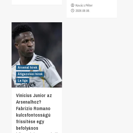
Kovács Péter
2026.08.06.
Arsenal hírek
Átigazolási hírek
La liga
Vinicius Junior az
Arsenalhoz?
Fabrizio Romano
kulcsfontosságú
frissítése egy
befolyásos