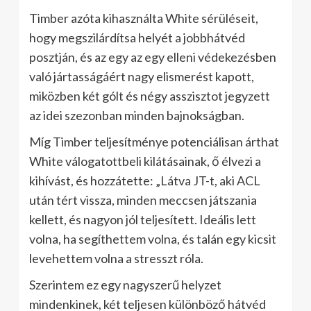
Timber azóta kihasználta White sérüléseit,
hogy megszilárdítsa helyét a jobbhátvéd
posztján, és az egy az egy elleni védekezésben
való jártasságáért nagy elismerést kapott,
miközben két gólt és négy asszisztot jegyzett
az idei szezonban minden bajnokságban.
Míg Timber teljesítménye potenciálisan árthat
White válogatottbeli kilátásainak, ő élvezi a
kihívást, és hozzátette: „Látva JT-t, aki ACL
után tért vissza, minden meccsen játszania
kellett, és nagyon jól teljesített. Ideális lett
volna, ha segíthettem volna, és talán egy kicsit
levehettem volna a stresszt róla.
Szerintem ez egy nagyszerű helyzet
mindenkinek, két teljesen különböző hátvéd