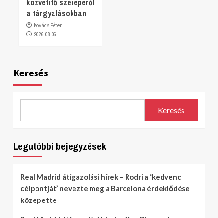
közvetítő szerepéről
a tárgyalásokban
Kovács Péter
2026.08.05.
Keresés
Keresés
Legutóbbi bejegyzések
Real Madrid átigazolási hírek – Rodri a ‘kedvenc
célpontját’ nevezte meg a Barcelona érdeklődése
közepette