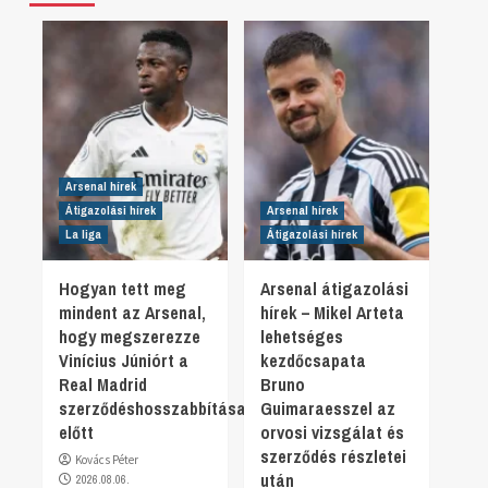
Arsenal hírek
Átigazolási hírek
Arsenal hírek
La liga
Átigazolási hírek
Hogyan tett meg
Arsenal átigazolási
mindent az Arsenal,
hírek – Mikel Arteta
hogy megszerezze
lehetséges
Vinícius Júniórt a
kezdőcsapata
Real Madrid
Bruno
szerződéshosszabbítása
Guimaraesszel az
előtt
orvosi vizsgálat és
szerződés részletei
Kovács Péter
után
2026.08.06.