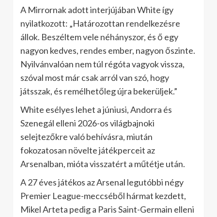
A Mirrornak adott interjújában White így
nyilatkozott: „Határozottan rendelkezésre
állok. Beszéltem vele néhányszor, és ő egy
nagyon kedves, rendes ember, nagyon őszinte.
Nyilvánvalóan nem túl régóta vagyok vissza,
szóval most már csak arról van szó, hogy
játsszak, és remélhetőleg újra bekerüljek.”
White esélyes lehet a júniusi, Andorra és
Szenegál elleni 2026-os világbajnoki
selejtezőkre való behívásra, miután
fokozatosan növelte játékperceit az
Arsenalban, mióta visszatért a műtétje után.
A 27 éves játékos az Arsenal legutóbbi négy
Premier League-meccséből hármat kezdett,
Mikel Arteta pedig a Paris Saint-Germain elleni