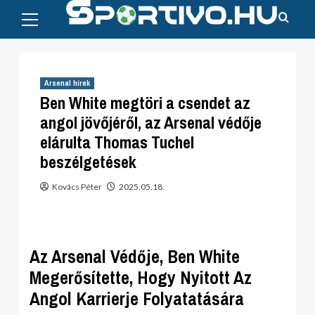
Primary
Skip
Menu
to
content
Arsenal hírek
Ben White megtöri a csendet az
angol jövőjéről, az Arsenal védője
elárulta Thomas Tuchel
beszélgetések
Kovács Péter
2025.05.18.
Az Arsenal Védője, Ben White
Megerősítette, Hogy Nyitott Az
Angol Karrierje Folyatatására