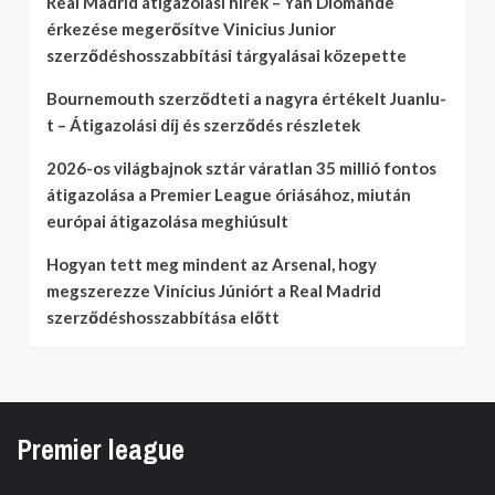
Real Madrid átigazolási hírek – Yan Diomande
érkezése megerősítve Vinicius Junior
szerződéshosszabbítási tárgyalásai közepette
Bournemouth szerződteti a nagyra értékelt Juanlu-
t – Átigazolási díj és szerződés részletek
2026-os világbajnok sztár váratlan 35 millió fontos
átigazolása a Premier League óriásához, miután
európai átigazolása meghiúsult
Hogyan tett meg mindent az Arsenal, hogy
megszerezze Vinícius Júniórt a Real Madrid
szerződéshosszabbítása előtt
Premier league