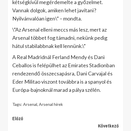
kétségkívül megérdemelte a győzelmet.
Vannak dolgok, amiken lehet javítani?
Nyilvánvalóan igen\” – mondta.
\”Az Arsenal elleni meccs más lesz, mert az
Arsenal többet fog támadni, nekünk pedig
hátul stabilabbnak kell lennünk.\”
A Real Madridnál Ferland Mendy és Dani
Ceballos is felépülhet az Emirates Stadionban
rendezendő összecsapásra, Dani Carvajal és
Eder Militao viszont továbbra is a spanyol és
Európa-bajnoknál marad a pálya szélén.
Tags:
Arsenal
,
Arsenal hírek
Continue
Előző
Következő
Reading