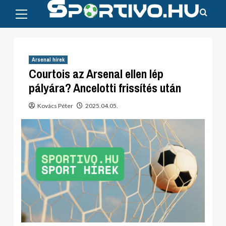
Primary
Skip
Menu
to
content
Arsenal hírek
Courtois az Arsenal ellen lép
pályára? Ancelotti frissítés után
Kovács Péter
2025.04.05.