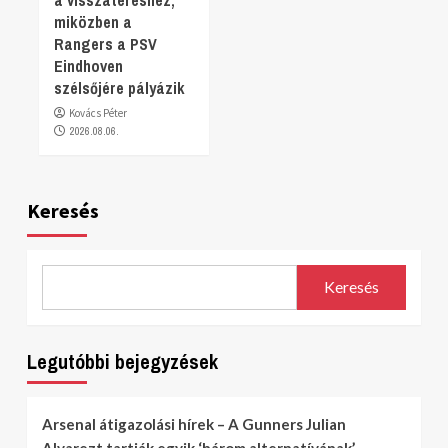
miközben a
Rangers a PSV
Eindhoven
szélsőjére pályázik
Kovács Péter
2026.08.06.
Keresés
Keresés
Legutóbbi bejegyzések
Arsenal átigazolási hírek – A Gunners Julian
Alvarezt tartják egyik ‘három alternatívának’