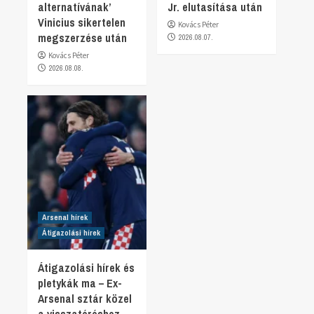
alternatívának’
Jr. elutasítása után
Vinicius sikertelen
Kovács Péter
megszerzése után
2026.08.07.
Kovács Péter
2026.08.08.
Arsenal hírek
Átigazolási hírek
Átigazolási hírek és
pletykák ma – Ex-
Arsenal sztár közel
a visszatéréshez,