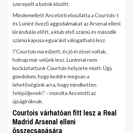
szerepelt a botok között.
Mindemellett Ancelotti eloszlatta a Courtois-t
és Lunint övező aggodalmakat az Arsenal elleni
kirándulás előtt, a klub első számú és második
számú kapusa egyaránt válogatható lesz.
\”Courtois ma edzett, és jó érzései voltak,
holnap már velünk lesz. Luninnal nem
kockáztattunk Courtois helyzete miatt. Úgy
gondolom, hogy keddre megvan a
lehetőségünk arra, hogy mindketten
felépüljenek\” – mondta Ancelotti az
újságíróknak.
Courtois várhatóan fitt lesz a Real
Madrid Arsenal elleni
összecsapására