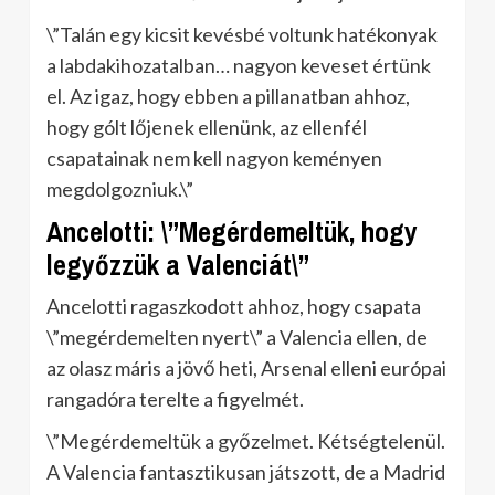
\”Talán egy kicsit kevésbé voltunk hatékonyak
a labdakihozatalban… nagyon keveset értünk
el. Az igaz, hogy ebben a pillanatban ahhoz,
hogy gólt lőjenek ellenünk, az ellenfél
csapatainak nem kell nagyon keményen
megdolgozniuk.\”
Ancelotti: \”Megérdemeltük, hogy
legyőzzük a Valenciát\”
Ancelotti ragaszkodott ahhoz, hogy csapata
\”megérdemelten nyert\” a Valencia ellen, de
az olasz máris a jövő heti, Arsenal elleni európai
rangadóra terelte a figyelmét.
\”Megérdemeltük a győzelmet. Kétségtelenül.
A Valencia fantasztikusan játszott, de a Madrid