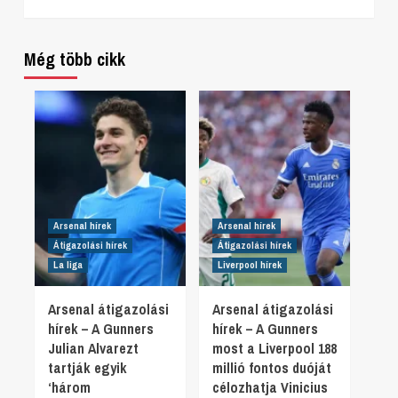
Még több cikk
Arsenal hírek
Arsenal hírek
Átigazolási hírek
Átigazolási hírek
La liga
Liverpool hírek
Arsenal átigazolási
Arsenal átigazolási
hírek – A Gunners
hírek – A Gunners
Julian Alvarezt
most a Liverpool 188
tartják egyik
millió fontos duóját
‘három
célozhatja Vinicius