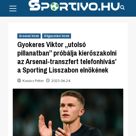
Primary
Skip
Menu
to
content
Arsenal hírek
Átigazolási hírek
Gyokeres Viktor „utolsó
pillanatban” próbálja kierőszakolni
az Arsenal-transzfert telefonhívás’
a Sporting Lisszabon elnökének
Kovács Péter
2025.06.24.