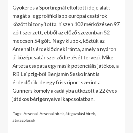
Gyokeres a Sportingnál eltöltött ideje alatt
magát a legprolifikálabb európai csatárok
között bizonyította, hiszen 102 mérkőzésen 97
gólt szerzett, ebből az előző szezonban 52
meccsen 54 gólt. Nagy klubok, köztük az
Arsenal is érdeklődnek iránta, amely a nyáron
új középcsatár szerződtetését tervezi. Mikel
Arteta csapata egy másik potenciális játékos, a
RB Leipzig-ből Benjamin Sesko iránt is
érdeklődik, de egy friss riport szerint a
Gunners komoly akadályba ütközött a 22 éves
játékos bérigényeivel kapcsolatban.
Tags:
Arsenal
,
Arsenal hírek
,
átigazolási hírek
,
átigazolások