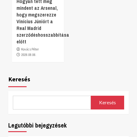
Hogyan tett meg
mindent az Arsenal,
hogy megszerezze
Vinícius Júniórt a
Real Madrid
szerződéshosszabbítása
előtt
Kovács Péter
2026.08.06.
Keresés
Keresés
Legutóbbi bejegyzések