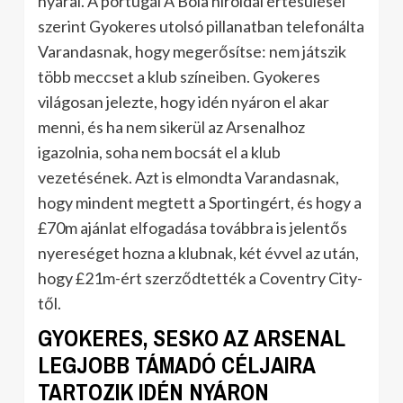
nyaral. A portugál A Bola híroldal értesülései
szerint Gyokeres utolsó pillanatban telefonálta
Varandasnak, hogy megerősítse: nem játszik
több meccset a klub színeiben. Gyokeres
világosan jelezte, hogy idén nyáron el akar
menni, és ha nem sikerül az Arsenalhoz
igazolnia, soha nem bocsát el a klub
vezetésének. Azt is elmondta Varandasnak,
hogy mindent megtett a Sportingért, és hogy a
£70m ajánlat elfogadása továbbra is jelentős
nyereséget hozna a klubnak, két évvel az után,
hogy £21m-ért szerződtették a Coventry City-
től.
GYOKERES, SESKO AZ ARSENAL
LEGJOBB TÁMADÓ CÉLJAIRA
TARTOZIK IDÉN NYÁRON