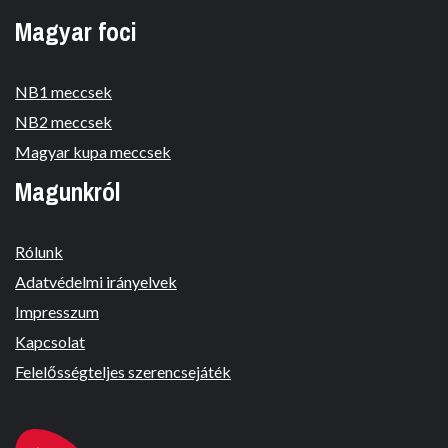
Magyar foci
NB1 meccsek
NB2 meccsek
Magyar kupa meccsek
Magunkról
Rólunk
Adatvédelmi irányelvek
Impresszum
Kapcsolat
Felelősségteljes szerencsejáték