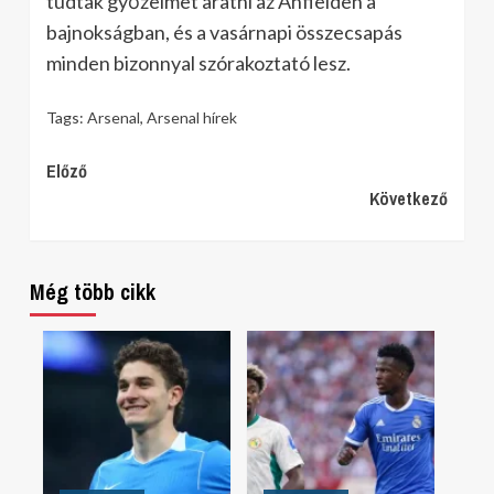
tudtak győzelmet aratni az Anfielden a
bajnokságban, és a vasárnapi összecsapás
minden bizonnyal szórakoztató lesz.
Tags:
Arsenal
,
Arsenal hírek
Continue
Előző
Következő
Reading
Még több cikk