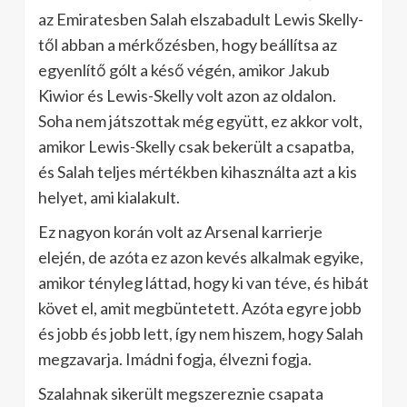
az Emiratesben Salah elszabadult Lewis Skelly-
től abban a mérkőzésben, hogy beállítsa az
egyenlítő gólt a késő végén, amikor Jakub
Kiwior és Lewis-Skelly volt azon az oldalon.
Soha nem játszottak még együtt, ez akkor volt,
amikor Lewis-Skelly csak bekerült a csapatba,
és Salah teljes mértékben kihasználta azt a kis
helyet, ami kialakult.
Ez nagyon korán volt az Arsenal karrierje
elején, de azóta ez azon kevés alkalmak egyike,
amikor tényleg láttad, hogy ki van téve, és hibát
követ el, amit megbüntetett. Azóta egyre jobb
és jobb és jobb lett, így nem hiszem, hogy Salah
megzavarja. Imádni fogja, élvezni fogja.
Szalahnak sikerült megszereznie csapata