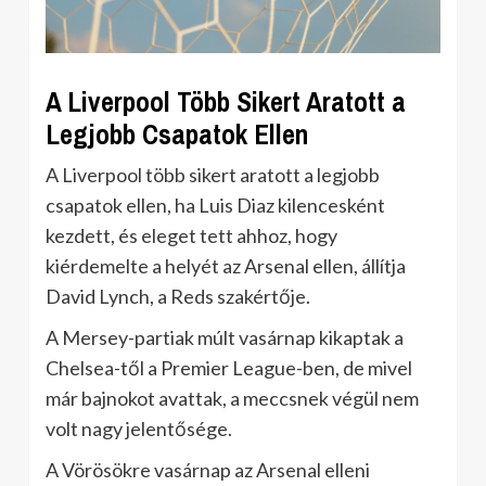
A Liverpool Több Sikert Aratott a
Legjobb Csapatok Ellen
A Liverpool több sikert aratott a legjobb
csapatok ellen, ha Luis Diaz kilencesként
kezdett, és eleget tett ahhoz, hogy
kiérdemelte a helyét az Arsenal ellen, állítja
David Lynch, a Reds szakértője.
A Mersey-partiak múlt vasárnap kikaptak a
Chelsea-től a Premier League-ben, de mivel
már bajnokot avattak, a meccsnek végül nem
volt nagy jelentősége.
A Vörösökre vasárnap az Arsenal elleni