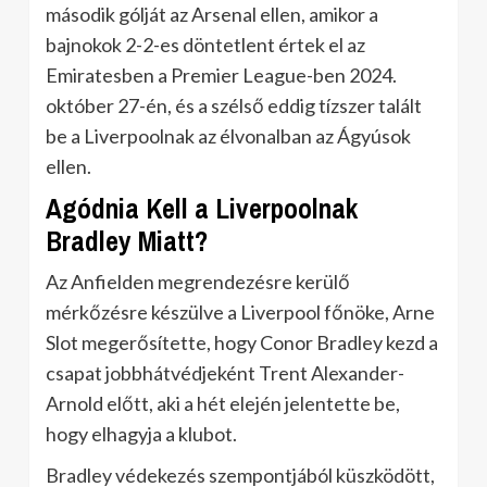
második gólját az Arsenal ellen, amikor a
bajnokok 2-2-es döntetlent értek el az
Emiratesben a Premier League-ben 2024.
október 27-én, és a szélső eddig tízszer talált
be a Liverpoolnak az élvonalban az Ágyúsok
ellen.
Agódnia Kell a Liverpoolnak
Bradley Miatt?
Az Anfielden megrendezésre kerülő
mérkőzésre készülve a Liverpool főnöke, Arne
Slot megerősítette, hogy Conor Bradley kezd a
csapat jobbhátvédjeként Trent Alexander-
Arnold előtt, aki a hét elején jelentette be,
hogy elhagyja a klubot.
Bradley védekezés szempontjából küszködött,