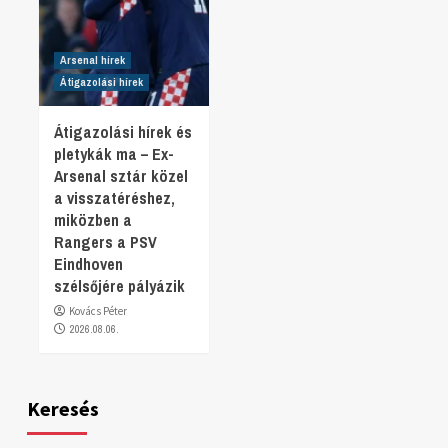
Arsenal hírek
Átigazolási hírek
Átigazolási hírek és
pletykák ma – Ex-
Arsenal sztár közel
a visszatéréshez,
miközben a
Rangers a PSV
Eindhoven
szélsőjére pályázik
Kovács Péter
2026.08.06.
Keresés