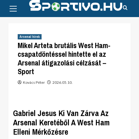
Primary
Skip
Menu
to
content
Arsenal hírek
Mikel Arteta brutális West Ham-
csapatdöntéssel hintette el az
Arsenal átigazolási célzását –
Sport
Kovács Péter
2026.05.10.
Gabriel Jesus Ki Van Zárva Az
Arsenal Keretéből A West Ham
Elleni Mérkőzésre