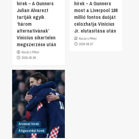
hírek – A Gunners
hírek – A Gunners
Julian Alvarezt
most a Liverpool 188
tartják egyik
millió fontos duóját
‘három
célozhatja Vinicius
alternatívának’
Jr. elutasítása után
Vinicius sikertelen
Kovács Péter
megszerzése után
2026.08.07.
Kovács Péter
2026.08.08.
Arsenal hírek
Átigazolási hírek