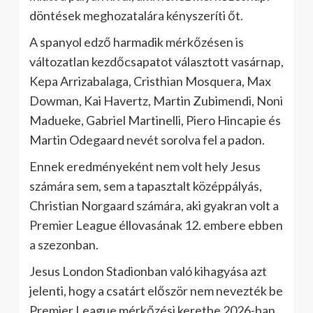
döntések meghozatalára kényszeríti őt.
A spanyol edző harmadik mérkőzésen is
változatlan kezdőcsapatot választott vasárnap,
Kepa Arrizabalaga, Cristhian Mosquera, Max
Dowman, Kai Havertz, Martin Zubimendi, Noni
Madueke, Gabriel Martinelli, Piero Hincapie és
Martin Odegaard nevét sorolva fel a padon.
Ennek eredményeként nem volt hely Jesus
számára sem, sem a tapasztalt középpályás,
Christian Norgaard számára, aki gyakran volt a
Premier League éllovasának 12. embere ebben
a szezonban.
Jesus London Stadionban való kihagyása azt
jelenti, hogy a csatárt először nem nevezték be
Premier League mérkőzési keretbe 2026-ban,