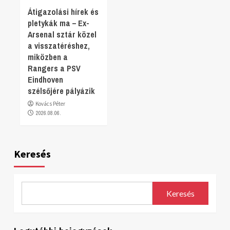
Átigazolási hírek és
pletykák ma – Ex-
Arsenal sztár közel
a visszatéréshez,
miközben a
Rangers a PSV
Eindhoven
szélsőjére pályázik
Kovács Péter
2026.08.06.
Keresés
Keresés