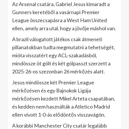
Az Arsenal csatára, Gabriel Jesus kimaradt a
Gunners keretéből a vasárnapi Premier
League összecsapásra a West Ham United
ellen, amely arra utal, hogy a jövője máshol van.
A brazil válogatott játékos csak átmeneti
pillanatokban tudta megmutatni a tehetségét,
mióta visszatért egy ACL-szakadásból,
mindössze öt gólt és két gólpasszt szerzett a
2025-26-os szezonban 26 mérkőzés alatt.
Jesus mindössze két Premier League
mérkőzésen és egy Bajnokok Ligája
mérkőzésen kezdett Mikel Arteta csapatában,
és kedden nem használták a Atletico Madrid
ellen vívott 1-0-ás elődöntős visszavágón.
A korábbi Manchester City csatár legalább