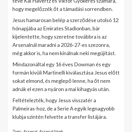
téve Kai Havertz és Viktor Gyokeres számára,
hogy megelőzzék őt a támadási sorrendben.
Jesus hamarosan belép a szerződése utolsó 12
hónapjába az Emirates Stadionban, bár
kijelentette, hogy szeretne továbbra is az
Arsenalnál maradni a 2026-27-es szezonra,
még akkor is, ha nem kínálnak neki megújítást.
Mindazonáltal egy 16 éves Dowman és egy
formán kívüli Martinelli kiválasztása Jesus előtt
sokat elmond, és meglepő lenne, ha őt nem
adnák el ezen a nyáron a mai kihagyás után.
Feltételezték, hogy Jesus visszatér a
Palmeiras-hoz, de a Serie A egyik legnagyobb
klubja szintén felvette a transfer listájára.
Tags:
Arsenal
,
Arsenal hírek