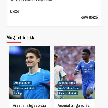
Continue
Előző
Következő
Reading
Még több cikk
Arsenal hírek
Arsenal hírek
Átigazolási hírek
Átigazolási hírek
La liga
Liverpool hírek
Arsenal átigazolási
Arsenal átigazolási