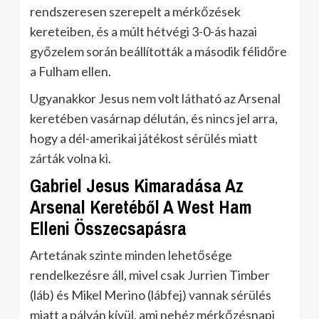
rendszeresen szerepelt a mérkőzések
kereteiben, és a múlt hétvégi 3-0-ás hazai
győzelem során beállították a második félidőre
a Fulham ellen.
Ugyanakkor Jesus nem volt látható az Arsenal
keretében vasárnap délután, és nincs jel arra,
hogy a dél-amerikai játékost sérülés miatt
zárták volna ki.
Gabriel Jesus Kimaradása Az
Arsenal Keretéből A West Ham
Elleni Összecsapásra
Artetának szinte minden lehetősége
rendelkezésre áll, mivel csak Jurrien Timber
(láb) és Mikel Merino (lábfej) vannak sérülés
miatt a pályán kívül, ami nehéz mérkőzésnapi