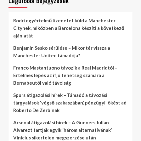
Legutóbbi bejegyzések
Rodri egyértelmű üzenetet küld a Manchester
Citynek, miközben a Barcelona készíti a következő
ajánlatát
Benjamin Sesko sérülése – Mikor tér vissza a
Manchester United támadója?
Franco Mastantuono távozik a Real Madridtól –
Értelmes lépés az ifjú tehetség számára a
Bernabeutól való távolság
Spurs átigazolási hírek – Támadó a távozási
tárgyalások ‘végső szakaszában’, pénzügyi lökést ad
Roberto De Zerbinak
Arsenal átigazolási hírek – A Gunners Julian
Alvarezt tartják egyik ‘három alternatívának’
Vinicius sikertelen megszerzése után