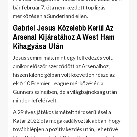
bár február 7. óta nem kezdett top ligás
mérkőzésen a Sunderland ellen.
Gabriel Jesus Közelebb Kerül Az
Arsenal Kijáratához A West Ham
Kihagyása Után
Jesus semmi más, mint egy felfedezés volt,
amikor először szerződött az Arsenalhoz,
hiszen kilenc gólban volt közvetlen része az
első 10 Premier League mérkőzésén a
Gunners színeiben, de a világbajnokság után
minden lefelé ívelt.
A 29 éves játékos ismételt térdsérülései a
Katar 2022 óta megakadályozták abban, hogy
továbblépjen a pozitív kezdés után, lehetővé