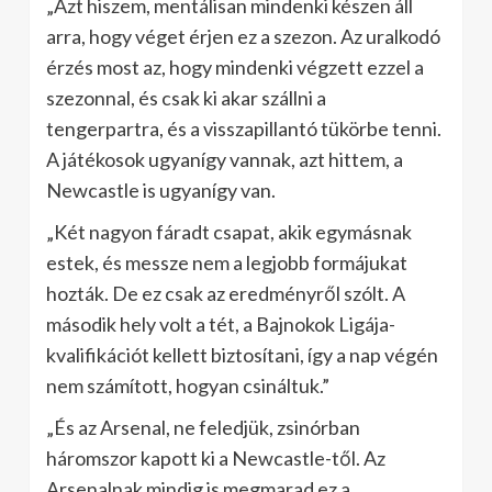
„Azt hiszem, mentálisan mindenki készen áll
arra, hogy véget érjen ez a szezon. Az uralkodó
érzés most az, hogy mindenki végzett ezzel a
szezonnal, és csak ki akar szállni a
tengerpartra, és a visszapillantó tükörbe tenni.
A játékosok ugyanígy vannak, azt hittem, a
Newcastle is ugyanígy van.
„Két nagyon fáradt csapat, akik egymásnak
estek, és messze nem a legjobb formájukat
hozták. De ez csak az eredményről szólt. A
második hely volt a tét, a Bajnokok Ligája-
kvalifikációt kellett biztosítani, így a nap végén
nem számított, hogyan csináltuk.”
„És az Arsenal, ne feledjük, zsinórban
háromszor kapott ki a Newcastle-től. Az
Arsenalnak mindig is megmarad ez a