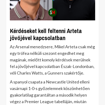
Kérdéseket kell feltenni Arteta
jövőjével kapcsolatban
Az Arsenal menedzsere, Mikel Arteta csak még
egy trófea nélküli szezont engedhet meg
magának, mielőtt komoly kérdések merülnek
fel a jövőjével kapcsolatban Észak-Londonban,
véli Charles Watts, a Gunners szakértője.
A spanyol csapata a Newcastle United elleni
vasárnapi 1-0-s győzelemnek köszönhetően
gyakorlatilag garantáltan a második helyen
végez a Premier League tabelláján, miután