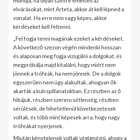
mondja; ha olyan szintre emelted az
elvárásokat, mint Arteta, akkor át kell lépned a
vonalat. Ha erre nem vagy képes, akkor
kérdéseket kell feltenni.
„Fel fogja tenni magának ezeket a kérdéseket.
A következő szezon végén mindenki hosszan
és alaposan meg fogja vizsgálni a dolgokat, és
megpróbálja majd kitalálni, hogy miért nem
jönnek a trófeák, ha nem jönnek. De a dolgok
egyszerűen nem úgy alakultak, ahogyan ők
akarták a kulcspillanatokban. Ez részben az ő
hibájuk, részben szerencsétlenség, részben
sérülések, de hihetetlenül következetesek
voltak, és több mint képesek arra, hogy nagy
trófeákat nyerjenek.
Miután kénytelenek voltak végignézni, ahogy a