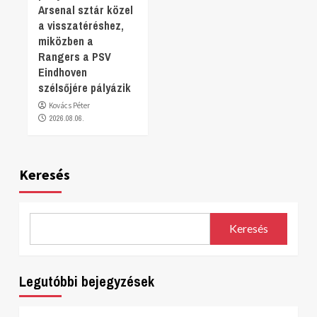
Arsenal sztár közel
a visszatéréshez,
miközben a
Rangers a PSV
Eindhoven
szélsőjére pályázik
Kovács Péter
2026.08.06.
Keresés
Keresés
Legutóbbi bejegyzések