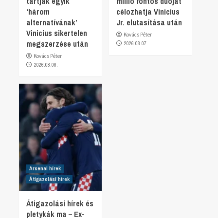
tartják egyik
millió fontos duóját
‘három
célozhatja Vinicius
alternatívának’
Jr. elutasítása után
Vinicius sikertelen
Kovács Péter
megszerzése után
2026.08.07.
Kovács Péter
2026.08.08.
Arsenal hírek
Átigazolási hírek
Átigazolási hírek és
pletykák ma – Ex-