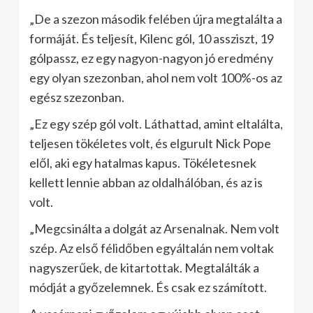
„De a szezon második felében újra megtalálta a
formáját. És teljesít, Kilenc gól, 10 assziszt, 19
gólpassz, ez egy nagyon-nagyon jó eredmény
egy olyan szezonban, ahol nem volt 100%-os az
egész szezonban.
„Ez egy szép gól volt. Láthattad, amint eltalálta,
teljesen tökéletes volt, és elgurult Nick Pope
elől, aki egy hatalmas kapus. Tökéletesnek
kellett lennie abban az oldalhálóban, és az is
volt.
„Megcsinálta a dolgát az Arsenalnak. Nem volt
szép. Az első félidőben egyáltalán nem voltak
nagyszerűek, de kitartottak. Megtalálták a
módját a győzelemnek. És csak ez számított.