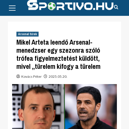
Primary
Skip
Menu
to
content
Arsenal hírek
Mikel Arteta leendő Arsenal-
menedzser egy szezonra szóló
trófea figyelmeztetést küldött,
mivel „türelem kifogy a türelem
Kovács Péter
2025.05.20.