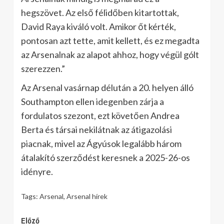
hegszövet. Az első félidőben kitartottak,
David Raya kiváló volt. Amikor őt kérték,
pontosan azt tette, amit kellett, és ez megadta
az Arsenalnak az alapot ahhoz, hogy végül gólt
szerezzen.”
Az Arsenal vasárnap délután a 20. helyen álló
Southampton ellen idegenben zárja a
fordulatos szezont, ezt követően Andrea
Berta és társai nekilátnak az átigazolási
piacnak, mivel az Ágyúsok legalább három
átalakító szerződést keresnek a 2025-26-os
idényre.
Tags:
Arsenal
,
Arsenal hírek
Continue
Előző