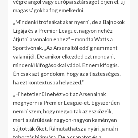
végre angol vagy európai sztárságot érjen el, új
magasságokba fog emelkedni.
„Mindenki trófeákat akar nyerni, de a Bajnokok
Ligája és a Premier League, nagyon nehéz
átjutni a vonalon ehhez” – mondta Watts a
Sportivónak. „Az Arsenaltól eddig nem ment
valami jól. De amikor elkezded ezt mondani,
mindenki kifogásokkal vádol. Ez nem kifogás.
Én csak azt gondolom, hogy az a tisztességes,
ha ezt kontextusba helyezed.”
„Hihetetlenül nehéz volt az Arsenalnak
megnyerni a Premier League-et. Egyszerűen
nem hiszem, hogy megvoltak az eszközeik,
mert a sérülések nagyon-nagyon keményen
sújtották őket. Rámutathatsz a nyári, januári
toborzás hiányára. De a csapatot és a