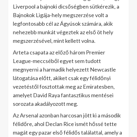
Liverpool a bajnoki dicsőségben sütkérezik, a
Bajnokok Ligája-hely megszerzése volt a
legfontosabb cél az Ágyúsok számára, akik
nehezebb munkát végeztek az első öt hely
megszerzésével, mint kellett volna.
Arteta csapata az előző három Premier
League-meccséből egyet sem tudott
megnyerni a harmadik helyezett Newcastle
látogatása előtt, akiket csak egy félidőnyi
vezetéstől fosztottak meg az Emiratesben,
amelyet David Raya fantasztikus mentései
sorozata akadályozott meg.
Az Arsenal azonban harcosan jött ki a második
félidőre, ahol Declan Rice ismét hőssé tette
magát egy pazar első félidős találattal, amely a