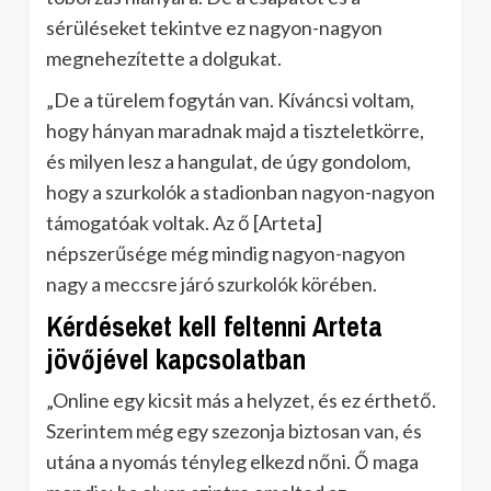
sérüléseket tekintve ez nagyon-nagyon
megnehezítette a dolgukat.
„De a türelem fogytán van. Kíváncsi voltam,
hogy hányan maradnak majd a tiszteletkörre,
és milyen lesz a hangulat, de úgy gondolom,
hogy a szurkolók a stadionban nagyon-nagyon
támogatóak voltak. Az ő [Arteta]
népszerűsége még mindig nagyon-nagyon
nagy a meccsre járó szurkolók körében.
Kérdéseket kell feltenni Arteta
jövőjével kapcsolatban
„Online egy kicsit más a helyzet, és ez érthető.
Szerintem még egy szezonja biztosan van, és
utána a nyomás tényleg elkezd nőni. Ő maga