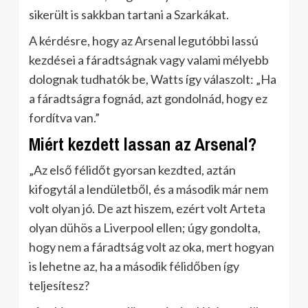
sikerült is sakkban tartani a Szarkákat.
A kérdésre, hogy az Arsenal legutóbbi lassú
kezdései a fáradtságnak vagy valami mélyebb
dolognak tudhatók be, Watts így válaszolt: „Ha
a fáradtságra fognád, azt gondolnád, hogy ez
fordítva van.”
Miért kezdett lassan az Arsenal?
„Az első félidőt gyorsan kezdted, aztán
kifogytál a lendületből, és a második már nem
volt olyan jó. De azt hiszem, ezért volt Arteta
olyan dühös a Liverpool ellen; úgy gondolta,
hogy nem a fáradtság volt az oka, mert hogyan
is lehetne az, ha a második félidőben így
teljesítesz?