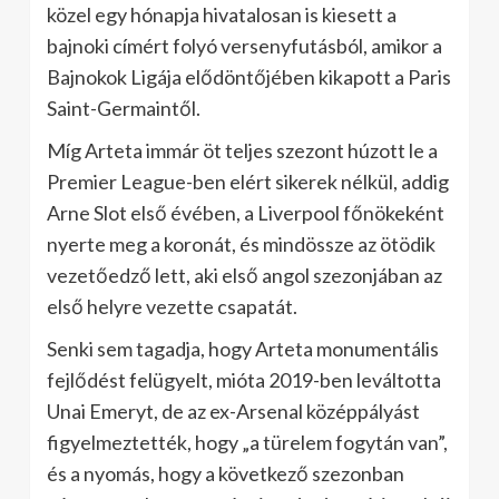
közel egy hónapja hivatalosan is kiesett a
bajnoki címért folyó versenyfutásból, amikor a
Bajnokok Ligája elődöntőjében kikapott a Paris
Saint-Germaintől.
Míg Arteta immár öt teljes szezont húzott le a
Premier League-ben elért sikerek nélkül, addig
Arne Slot első évében, a Liverpool főnökeként
nyerte meg a koronát, és mindössze az ötödik
vezetőedző lett, aki első angol szezonjában az
első helyre vezette csapatát.
Senki sem tagadja, hogy Arteta monumentális
fejlődést felügyelt, mióta 2019-ben leváltotta
Unai Emeryt, de az ex-Arsenal középpályást
figyelmeztették, hogy „a türelem fogytán van”,
és a nyomás, hogy a következő szezonban