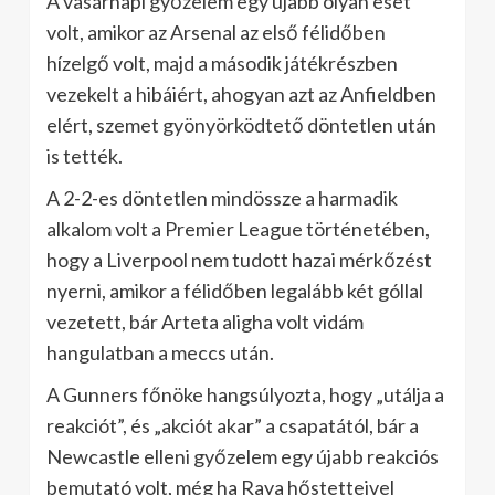
A vasárnapi győzelem egy újabb olyan eset
volt, amikor az Arsenal az első félidőben
hízelgő volt, majd a második játékrészben
vezekelt a hibáiért, ahogyan azt az Anfieldben
elért, szemet gyönyörködtető döntetlen után
is tették.
A 2-2-es döntetlen mindössze a harmadik
alkalom volt a Premier League történetében,
hogy a Liverpool nem tudott hazai mérkőzést
nyerni, amikor a félidőben legalább két góllal
vezetett, bár Arteta aligha volt vidám
hangulatban a meccs után.
A Gunners főnöke hangsúlyozta, hogy „utálja a
reakciót”, és „akciót akar” a csapatától, bár a
Newcastle elleni győzelem egy újabb reakciós
bemutató volt, még ha Raya hőstetteivel