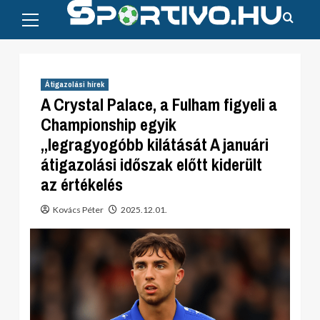
Primary
Skip
Menu
to
content
Átigazolási hírek
A Crystal Palace, a Fulham figyeli a
Championship egyik
„legragyogóbb kilátását A januári
átigazolási időszak előtt kiderült
az értékelés
Kovács Péter
2025.12.01.