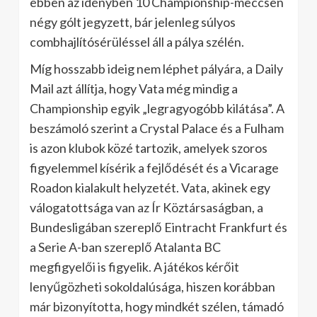
ebben az idényben 10 Championship-meccsen
négy gólt jegyzett, bár jelenleg súlyos
combhajlítósérüléssel áll a pálya szélén.
Míg hosszabb ideig nem léphet pályára, a Daily
Mail azt állítja, hogy Vata még mindig a
Championship egyik „legragyogóbb kilátása”. A
beszámoló szerint a Crystal Palace és a Fulham
is azon klubok közé tartozik, amelyek szoros
figyelemmel kísérik a fejlődését és a Vicarage
Roadon kialakult helyzetét. Vata, akinek egy
válogatottsága van az Ír Köztársaságban, a
Bundesligában szereplő Eintracht Frankfurt és
a Serie A-ban szereplő Atalanta BC
megfigyelői is figyelik. A játékos kérőit
lenyűgözheti sokoldalúsága, hiszen korábban
már bizonyította, hogy mindkét szélen, támadó