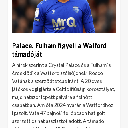
Palace, Fulham figyeli a Watford
támadóját
A hírek szerint a Crystal Palace és a Fulham is
érdeklődik a Watford szélsőjének, Rocco
Vatának a szerződtetése iránt. A 20 éves
játékos végigjárta a Celtic ifjúsági korosztályát,
majd hatszor lépett pályára a felnőtt
csapatban. Amióta 2024 nyarán a Watfordhoz
igazolt, Vata 47 bajnoki fellépésén hat gólt
szerzett és hat asszisztot adott. A támadó