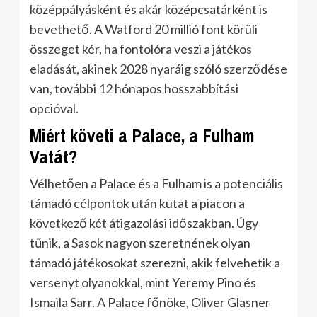
középpályásként és akár középcsatárként is
bevethető. A Watford 20 millió font körüli
összeget kér, ha fontolóra veszi a játékos
eladását, akinek 2028 nyaráig szóló szerződése
van, további 12 hónapos hosszabbítási
opcióval.
Miért követi a Palace, a Fulham
Vatát?
Vélhetően a Palace és a Fulham is a potenciális
támadó célpontok után kutat a piacon a
következő két átigazolási időszakban. Úgy
tűnik, a Sasok nagyon szeretnének olyan
támadó játékosokat szerezni, akik felvehetik a
versenyt olyanokkal, mint Yeremy Pino és
Ismaila Sarr. A Palace főnöke, Oliver Glasner