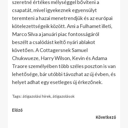
szeretné értékes mélységgel bővíteni a
csapatát, mivel igyekeznek egyensúlyt
teremteni a hazai menetrendjük és az európai
kötelezettségeik között. Ami a Fulhamet illeti,
Marco Silva a januári piac fontosságáról
beszélt a csalódást keltő nyári ablakot
követően. A Cottagersnek Samuel
Chukwueze, Harry Wilson, Kevin és Adama
Traore személyében több széles poszton is van
lehetősége, bár utóbbi távozhat az új évben, és
helyet adhat egy esetleges új érkezőnek.
Tags:
átigazolási hírek
,
átigazolások
Continue
Előző
Következő
Reading