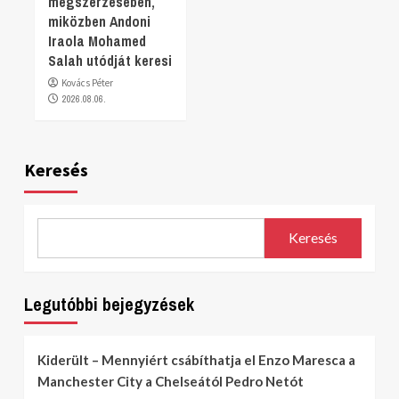
megszerzésében,
miközben Andoni
Iraola Mohamed
Salah utódját keresi
Kovács Péter
2026.08.06.
Keresés
Keresés
Legutóbbi bejegyzések
Kiderült – Mennyiért csábíthatja el Enzo Maresca a
Manchester City a Chelseától Pedro Netót