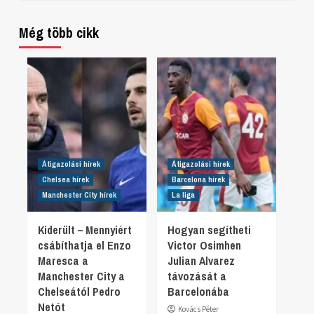
Még több cikk
Átigazolási hírek
Átigazolási hírek
Chelsea hírek
Barcelona hírek
Manchester City hírek
La liga
Kiderült – Mennyiért
Hogyan segítheti
csábíthatja el Enzo
Victor Osimhen
Maresca a
Julian Alvarez
Manchester City a
távozását a
Chelseától Pedro
Barcelonába
Netót
Kovács Péter