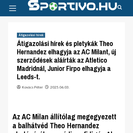
Primary
Skip
Menu
to
content
Átigazolási hírek
Átigazolási hírek és pletykák Theo
Hernandez elhagyja az AC Milant, új
szerződések aláírták az Atletico
Madridnál, Junior Firpo elhagyja a
Leeds-t.
Kovács Péter
2025.06.03.
Az AC Milan állítólag megegyezett
a balhátvéd Theo Hernandez