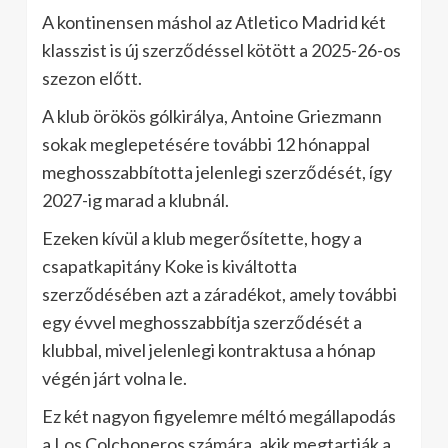
A kontinensen máshol az Atletico Madrid két
klasszist is új szerződéssel kötött a 2025-26-os
szezon előtt.
A klub örökös gólkirálya, Antoine Griezmann
sokak meglepetésére további 12 hónappal
meghosszabbította jelenlegi szerződését, így
2027-ig marad a klubnál.
Ezeken kívül a klub megerősítette, hogy a
csapatkapitány Koke is kiváltotta
szerződésében azt a záradékot, amely további
egy évvel meghosszabbítja szerződését a
klubbal, mivel jelenlegi kontraktusa a hónap
végén járt volna le.
Ez két nagyon figyelemre méltó megállapodás
a Los Colchoneros számára, akik megtartják a