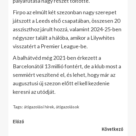
pályafutása nagy részét töltötte.
Firpo az elmúlt két szezonban nagy szerepet
játszott a Leeds első csapatában, összesen 20
assziszthoz járult hozzá, valamint 2024-25-ben
négyszer talált a hálóba, amikor a Lilywhites
visszatért a Premier League-be.
A balhátvéd még 2021-ben érkezett a
Barcelonától 13 millió fontért, de a klub most a
semmiért veszítené el, és lehet, hogy már az
augusztusi új szezon előtt el kell kezdenie
keresni az utódját.
Tags:
átigazolási hírek
,
átigazolások
Continue
Előző
Következő
Reading