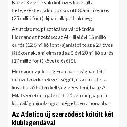
Közel-Keletre való költözés közel áll a
befejezéshez, a klubok között 30 millió eurós
(25 millió font) díjban állapodtak meg.
Az utolsó még tisztázásra váró kérdés
Hernandez fizetése: az Al-Hilal évi 15 millió
eurós (12,5 millió font) ajánlatot tesz a 27 éves
játékosnak, ami elmarad az ő évi 20 millió eurós
(17 millió font) követelésétől.
Hernandez jelenleg Franciaországban tölti
nemzetközi kötelezettségét, és az üzletet a
következő héten kell véglegesíteni, ha az Al-
Hilal szeretné a játékost időben megkapni a
klubvilágbajnokságra, még ebben a hónapban.
Az Atletico új szerződést kötött két
klublegendával