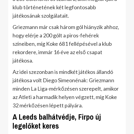
klub történetének két legfontosabb
játékosának szolgálatait.
Griezmann már csak három gól hiányzik ahhoz,
hogy elérje a 200 gólt a piros-fehérek
színeiben, míg Koke 681 fellépésével a klub
rekordere, immár 16 éve az első csapat
játékosa.
Az idei szezonban is mindkét játékos állandó
játékosa volt Diego Simeonénak: Griezmann
minden La Liga-mérkőzésen szerepelt, amikor
az Atleti a harmadik helyen végzett, míg Koke
32 mérkőzésen lépett pályára.
A Leeds balhátvédje, Firpo új
legelőket keres