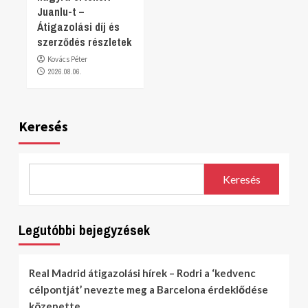
Juanlu-t –
Átigazolási díj és
szerződés részletek
Kovács Péter
2026.08.06.
Keresés
Keresés
Legutóbbi bejegyzések
Real Madrid átigazolási hírek – Rodri a ‘kedvenc
célpontját’ nevezte meg a Barcelona érdeklődése
közepette