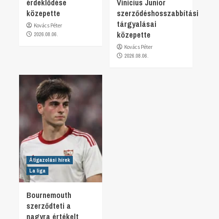
érdeklődése
Vinicius Junior
közepette
szerződéshosszabbítási
tárgyalásai
Kovács Péter
közepette
2026.08.06.
Kovács Péter
2026.08.06.
Átigazolási hírek
La liga
Bournemouth
szerződteti a
nagyra értékelt