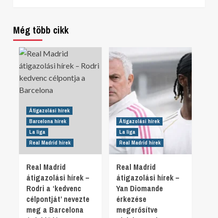
Még több cikk
Átigazolási hírek
Barcelona hírek
Átigazolási hírek
La liga
La liga
Real Madrid hírek
Real Madrid hírek
Real Madrid
Real Madrid
átigazolási hírek –
átigazolási hírek –
Rodri a ‘kedvenc
Yan Diomande
célpontját’ nevezte
érkezése
meg a Barcelona
megerősítve