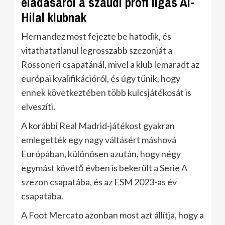
eladásáról a szaúdi profi ligás Al-
Hilal klubnak
Hernandez most fejezte be hatodik, és
vitathatatlanul legrosszabb szezonját a
Rossoneri csapatánál, mivel a klub lemaradt az
európai kvalifikációról, és úgy tűnik, hogy
ennek következtében több kulcsjátékosát is
elveszíti.
A korábbi Real Madrid-játékost gyakran
emlegették egy nagy váltásért máshová
Európában, különösen azután, hogy négy
egymást követő évben is bekerült a Serie A
szezon csapatába, és az ESM 2023-as év
csapatába.
A Foot Mercato azonban most azt állítja, hogy a