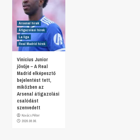
Arsenal hírek
Átigazolási hírek
La liga
Real Madrid hírek
Vinicius Junior
jövője – A Real
Madrid elképesztő
bejelentést tett,
miközben az
Arsenal átigazolási
csalódást
szenvedett
Kovács Péter
2026.08.06.