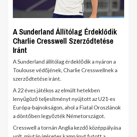
A Sunderland Állítólag Érdeklődik
Charlie Cresswell Szerződtetése
Iránt
A Sunderland állítólag érdeklődik a nyáron a
Toulouse védőjének, Charlie Cresswellnek a
szerződtetése iránt.
A 22 éves játékos az elmúlt hetekben
lenyűgöző teljesítményt nyújtott az U21-es
Európa-bajnokságon, ahol a Fiatal Oroszlánok
a döntőben legyőzték Németországot.
Cresswell a tornán Anglia kezdő középpályása
volt, miután ígéretes kampányt futott a