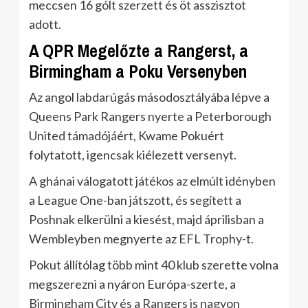
meccsen 16 gólt szerzett és öt asszisztot
adott.
A QPR Megelőzte a Rangerst, a
Birmingham a Poku Versenyben
Az angol labdarúgás másodosztályába lépve a
Queens Park Rangers nyerte a Peterborough
United támadójáért, Kwame Pokuért
folytatott, igencsak kiélezett versenyt.
A ghánai válogatott játékos az elmúlt idényben
a League One-ban játszott, és segített a
Poshnak elkerülni a kiesést, majd áprilisban a
Wembleyben megnyerte az EFL Trophy-t.
Pokut állítólag több mint 40 klub szerette volna
megszerezni a nyáron Európa-szerte, a
Birmingham City és a Rangers is nagyon