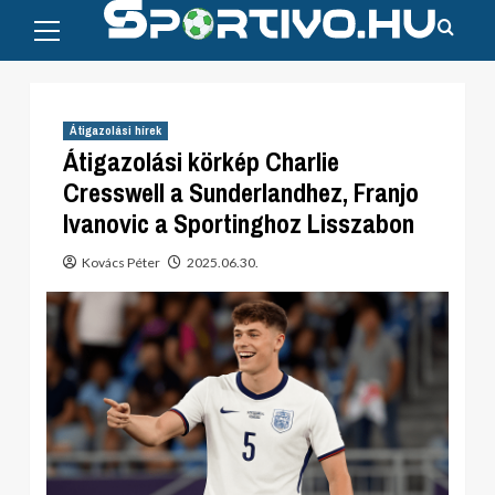
Primary
Skip
Menu
to
content
Átigazolási hírek
Átigazolási körkép Charlie
Cresswell a Sunderlandhez, Franjo
Ivanovic a Sportinghoz Lisszabon
Kovács Péter
2025.06.30.