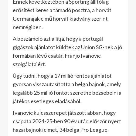
Ennek következtében a Sporting állítólag
erősítést keres a támadó posztra, a horvát
Germanijak című horvát kiadvány szerint
nemrégiben.
A beszámoló azt állítja, hogy a portugál
gigászok ajánlatot küldtek az Union SG-nek a jó
formában lévő csatár, Franjo Ivanovic
szolgálataiért.
Úgy tudni, hogy a 17 millió fontos ajánlatot
gyorsan visszautasította a belga bajnok, amely
legalább 25 millió fontot szeretne bezsebelni a
játékos esetleges eladásából.
Ivanovic kulcsszerepet játszott abban, hogy
csapata 2024-25-ben 90 év után először nyert
hazai bajnoki címet, 34 belga Pro League-