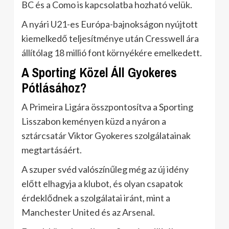
BC és a Como is kapcsolatba hozható velük.
A nyári U21-es Európa-bajnokságon nyújtott
kiemelkedő teljesítménye után Cresswell ára
állítólag 18 millió font környékére emelkedett.
A Sporting Közel Áll Gyokeres
Pótlásához?
A Primeira Ligára összpontosítva a Sporting
Lisszabon keményen küzd a nyáron a
sztárcsatár Viktor Gyokeres szolgálatainak
megtartásáért.
A szuper svéd valószínűleg még az új idény
előtt elhagyja a klubot, és olyan csapatok
érdeklődnek a szolgálatai iránt, mint a
Manchester United és az Arsenal.