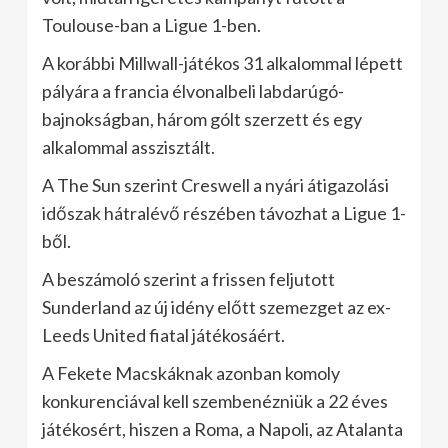
Toulouse-ban a Ligue 1-ben.
A korábbi Millwall-játékos 31 alkalommal lépett
pályára a francia élvonalbeli labdarúgó-
bajnokságban, három gólt szerzett és egy
alkalommal asszisztált.
A The Sun szerint Creswell a nyári átigazolási
időszak hátralévő részében távozhat a Ligue 1-
ből.
A beszámoló szerint a frissen feljutott
Sunderland az új idény előtt szemezget az ex-
Leeds United fiatal játékosáért.
A Fekete Macskáknak azonban komoly
konkurenciával kell szembenézniük a 22 éves
játékosért, hiszen a Roma, a Napoli, az Atalanta