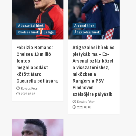
Átigazolási hírek
Arsenal hírek
Chelsea hírek
La liga
Átigazolási hírek
Fabrizio Romano:
Átigazolási hírek és
Chelsea 18 millió
pletykák ma – Ex-
fontos
Arsenal sztár közel
megállapodást
a visszatéréshez,
kötött Marc
miközben a
Cucurella pótlására
Rangers a PSV
Eindhoven
Kovács Péter
szélsőjére pályázik
2026.08.07.
Kovács Péter
2026.08.06.