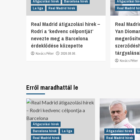
Átigazolási hírek
Barcelona hírek
Átigazolási hír
La liga
Real Madrid hírek
Real Madrid hí
Real Madrid átigazolási hírek –
Real Madrid
Rodri a ‘kedvenc célpontját’
Yan Dioma
nevezte meg a Barcelona
megerősítv
érdeklődése közepette
szerződésh
tárgyalása
Kovács Péter
2026.08.06.
Kovács Péter
Erről maradhattál le
Átigazolási hírek
Barcelona hírek
La liga
Átigazolási hírek
L
Real Madrid hírek
Real Madrid hírek