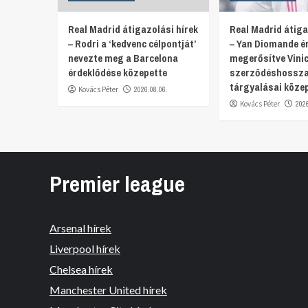
Real Madrid átigazolási hírek
Real Madrid átiga
– Rodri a ‘kedvenc célpontját’
– Yan Diomande é
nevezte meg a Barcelona
megerősítve Vinic
érdeklődése közepette
szerződéshossza
tárgyalásai köze
Kovács Péter
2026.08.06.
Kovács Péter
202
Premier league
Arsenal hírek
Liverpool hírek
Chelsea hírek
Manchester United hírek