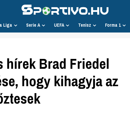
a Liga
Serie A
UEFA
Tenisz
Forma 1
 hírek Brad Friedel
ése, hogy kihagyja az
őztesek