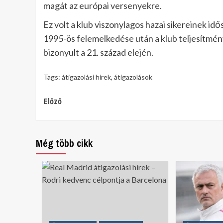
magát az európai versenyekre.
Ez volt a klub viszonylagos hazai sikereinek i
1995-ös felemelkedése után a klub teljesítmén
bizonyult a 21. század elején.
Tags:
átigazolási hírek
,
átigazolások
Continue
Előző
Reading
Még több cikk