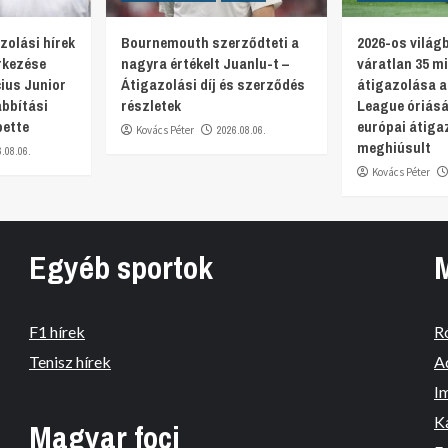
zolási hírek
Bournemouth szerződteti a
2026-os világ
rkezése
nagyra értékelt Juanlu-t –
váratlan 35 mi
ius Junior
Átigazolási díj és szerződés
átigazolása a
bbítási
részletek
League óriás
pette
európai átiga
Kovács Péter
2026.08.06.
meghiúsult
6.08.06.
Kovács Péter
Egyéb sportok
F1 hírek
R
Tenisz hírek
A
I
K
Magyar foci