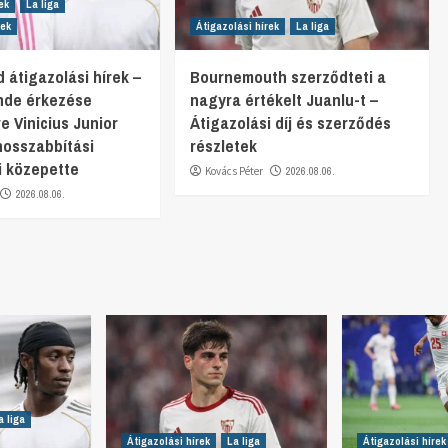
ek
La liga
rek
Átigazolási hírek
La liga
 átigazolási hírek –
Bournemouth szerződteti a
nde érkezése
nagyra értékelt Juanlu-t –
e Vinicius Junior
Átigazolási díj és szerződés
osszabbítási
részletek
i közepette
Kovács Péter
2026.08.06.
2026.08.06.
a liga
Átigazolási hírek
La liga
Átigazolási hírek