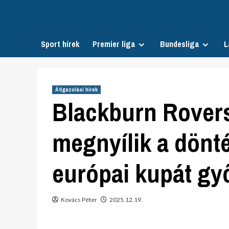
Skip
to
content
Sport hírek
Premier liga
Bundesliga
L
Átigazolási hírek
Blackburn Rovers
megnyílik a dönt
európai kupát gy
Kovács Péter
2025.12.19.