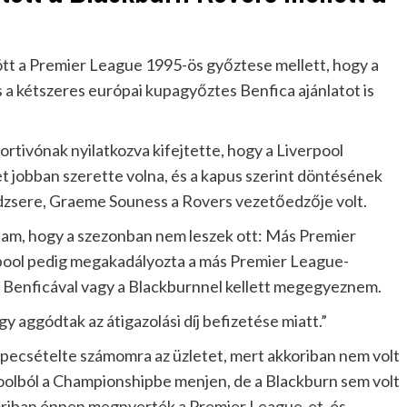
t a Premier League 1995-ös győztese mellett, hogy a
 a kétszeres európai kupagyőztes Benfica ajánlatot is
ortivónak nyilatkozva kifejtette, hogy a Liverpool
t jobban szerette volna, és a kapus szerint döntésének
edzsere, Graeme Souness a Rovers vezetőedzője volt.
dtam, hogy a szezonban nem leszek ott: Más Premier
rpool pedig megakadályozta a más Premier League-
 a Benficával vagy a Blackburnnel kellett megegyeznem.
gy aggódtak az átigazolási díj befizetése miatt.”
egpecsételte számomra az üzletet, mert akkoriban nem volt
oolból a Championshipbe menjen, de a Blackburn sem volt
oriban éppen megnyerték a Premier League-et, és