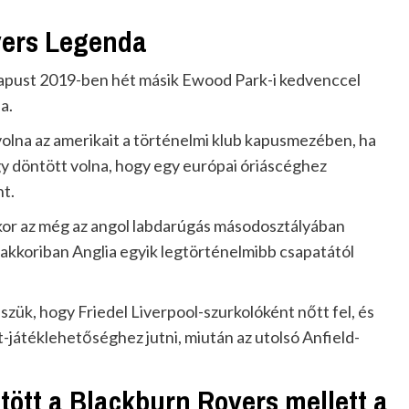
vers Legenda
 kapust 2019-ben hét másik Ewood Park-i kedvenccel
a.
volna az amerikait a történelmi klub kapusmezében, ha
gy döntött volna, hogy egy európai óriáscéghez
nt.
mikor az még az angol labdarúgás másodosztályában
 akkoriban Anglia egyik legtörténelmibb csapatától
zük, hogy Friedel Liverpool-szurkolóként nőtt fel, és
t-játéklehetőséghez jutni, miután az utolsó Anfield-
ntött a Blackburn Rovers mellett a