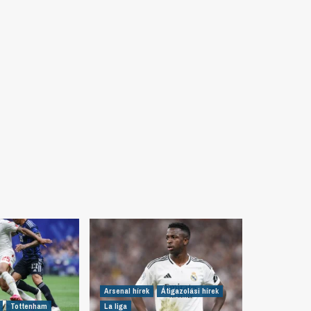
Arsenal hírek
Átigazolási hírek
Tottenham
La liga