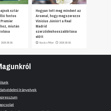
bajnok sztár
Hogyan tett meg mindent az
llió fontos
Arsenal, hogy megszerezze
 Premier
Vinícius Júniórt a Real
ához, miután
Madrid
zolása
szerződéshosszabbítása
előtt
2026.08.06.
Kovács Péter
2026.08.06.
Magunkról
ólunk
datvédelmi irányelvek
mpresszum
apcsolat