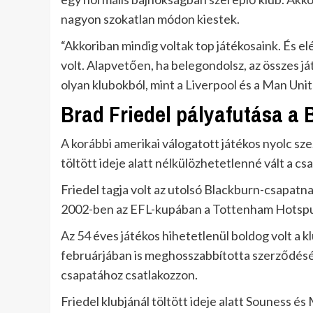
nagyon szokatlan módon kiestek.
“Akkoriban mindig voltak top játékosaink. És el
volt. Alapvetően, ha belegondolsz, az összes já
olyan klubokból, mint a Liverpool és a Man Unit
Brad Friedel pályafutása a
A korábbi amerikai válogatott játékos nyolc sze
töltött ideje alatt nélkülözhetetlenné vált a cs
Friedel tagja volt az utolsó Blackburn-csapatn
2002-ben az EFL-kupában a Tottenham Hotspur 
Az 54 éves játékos hihetetlenül boldog volt a 
februárjában is meghosszabbította szerződését,
csapatához csatlakozzon.
Friedel klubjánál töltött ideje alatt Souness é