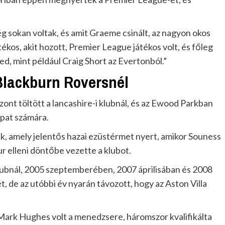
ég sokan voltak, és amit Graeme csinált, az nagyon okos
tékos, akit hozott, Premier League játékos volt, és főleg
ed, mint például Craig Short az Evertonból.”
 Blackburn Roversnél
zont töltött a lancashire-i klubnál, és az Ewood Parkban
apat számára.
ak, amely jelentős hazai ezüstérmet nyert, amikor Souness
elleni döntőbe vezette a klubot.
klubnál, 2005 szeptemberében, 2007 áprilisában és 2008
 de az utóbbi év nyarán távozott, hogy az Aston Villa
s Mark Hughes volt a menedzsere, háromszor kvalifikálta