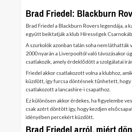
Brad Friedel: Blackburn Ro
Brad Friedel a Blackburn Rovers legendája, a
együtt beiktatják a klub Hírességek Csarnokáb
A szurkolók azonban talán soha nem láthatták 
2000 nyarán a Liverpooltól való távozásakor ú
csatlakozik, amely érdeklődött a szolgálatai irá
Friedel akkor csatlakozott volna a klubhoz, a
küzdött, így furcsa döntésnek tűnhetett, hogy
csatlakozott a lancashire-i csapathoz.
Ez különösen akkor érdekes, ha figyelembe vess
csak azért döntött így, hogy kezdjen elsőcsapa
idényében percekért küzdött.
Brad Friedel arról, miért dö