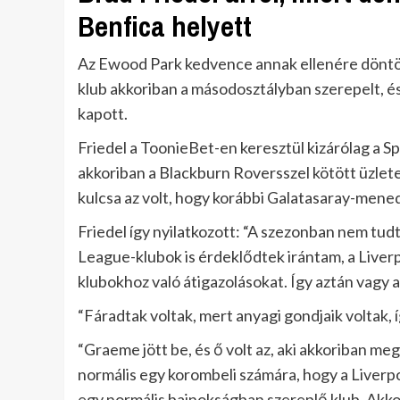
Benfica helyett
Az Ewood Park kedvence annak ellenére döntöt
klub akkoriban a másodosztályban szerepelt, és
kapott.
Friedel a ToonieBet-en keresztül kizárólag a Sp
akkoriban a Blackburn Roversszel kötött üzlete
kulcsa az volt, hogy korábbi Galatasaray-men
Friedel így nyilatkozott: “A szezonban nem tu
League-klubok is érdeklődtek irántam, a Live
klubokhoz való átigazolásokat. Így aztán vagy
“Fáradtak voltak, mert anyagi gondjaik voltak, í
“Graeme jött be, és ő volt az, aki akkoriban m
normális egy korombeli számára, hogy a Liverp
egy normális bajnokságban szereplő klub. Akk