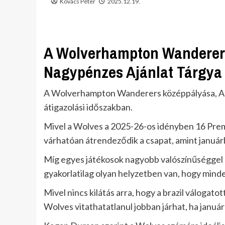
Kovács Péter
2025.12.19.
A Wolverhampton Wanderer
Nagypénzes Ajánlat Tárgya
A Wolverhampton Wanderers középpályása, Andre
átigazolási időszakban.
Mivel a Wolves a 2025-26-os idényben 16 Pre
várhatóan átrendeződik a csapat, amint januárba
Míg egyes játékosok nagyobb valószínűséggel h
gyakorlatilag olyan helyzetben van, hogy minde
Mivel nincs kilátás arra, hogy a brazil váloga
Wolves vitathatatlanul jobban járhat, ha január