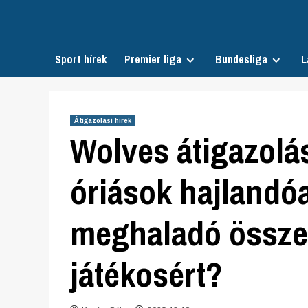
Skip
to
content
Sport hírek
Premier liga
Bundesliga
L
Átigazolási hírek
Wolves átigazolás
óriások hajlandóak
meghaladó összege
játékosért?