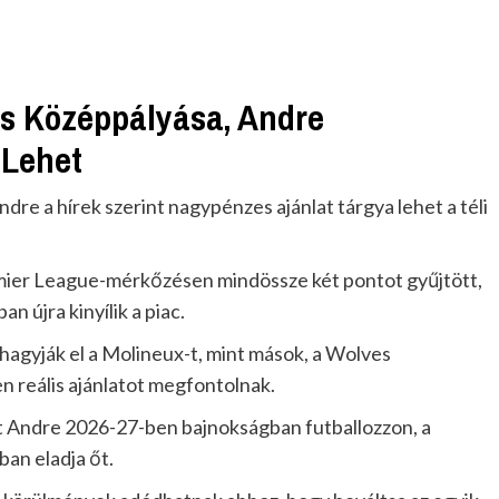
s Középpályása, Andre
 Lehet
 a hírek szerint nagypénzes ajánlat tárgya lehet a téli
mier League-mérkőzésen mindössze két pontot gyűjtött,
n újra kinyílik a piac.
agyják el a Molineux-t, mint mások, a Wolves
n reális ajánlatot megfontolnak.
tott Andre 2026-27-ben bajnokságban futballozzon, a
ban eladja őt.