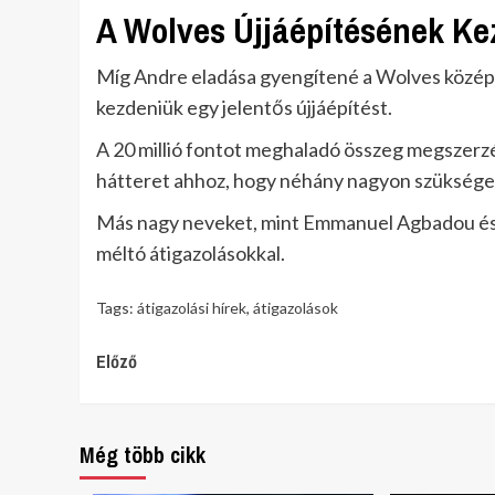
A Wolves Újjáépítésének Ke
Míg Andre eladása gyengítené a Wolves középpá
kezdeniük egy jelentős újjáépítést.
A 20 millió fontot meghaladó összeg megszerz
hátteret ahhoz, hogy néhány nagyon szükséges
Más nagy neveket, mint Emmanuel Agbadou és J
méltó átigazolásokkal.
Tags:
átigazolási hírek
,
átigazolások
Continue
Előző
Reading
Még több cikk