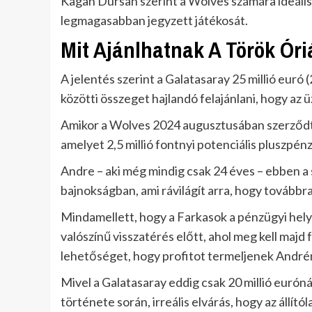
Kagan Dursan szerint a Wolves számára ideáli
legmagasabban jegyzett játékosát.
Mit Ajánlhatnak A Török Óri
A jelentés szerint a Galatasaray 25 millió euró (2
közötti összeget hajlandó felajánlani, hogy az ü
Amikor a Wolves 2024 augusztusában szerződtet
amelyet 2,5 millió fontnyi potenciális pluszpén
Andre – aki még mindig csak 24 éves – ebben a
bajnokságban, ami rávilágít arra, hogy továbbra 
Mindamellett, hogy a Farkasok a pénzügyi hel
valószínű visszatérés előtt, ahol meg kell majd
lehetőséget, hogy profitot termeljenek André
Mivel a Galatasaray eddig csak 20 millió euróná
története során, irreális elvárás, hogy az állít