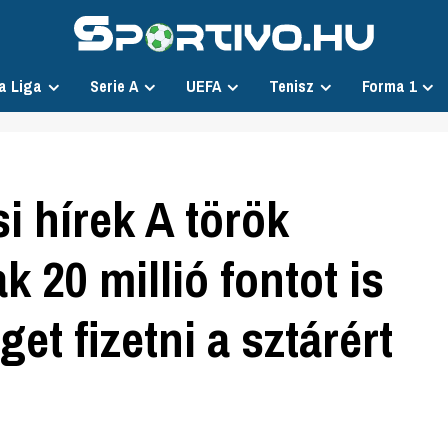
a Liga
Serie A
UEFA
Tenisz
Forma 1
i hírek A török
 20 millió fontot is
t fizetni a sztárért