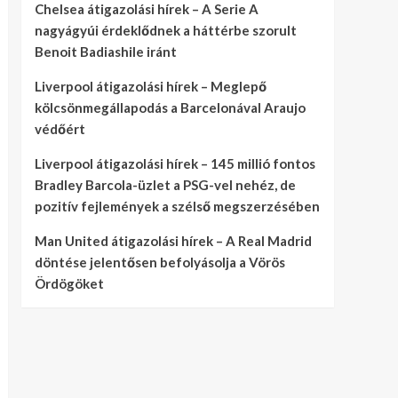
Chelsea átigazolási hírek – A Serie A
nagyágyúi érdeklődnek a háttérbe szorult
Benoit Badiashile iránt
Liverpool átigazolási hírek – Meglepő
kölcsönmegállapodás a Barcelonával Araujo
védőért
Liverpool átigazolási hírek – 145 millió fontos
Bradley Barcola-üzlet a PSG-vel nehéz, de
pozitív fejlemények a szélső megszerzésében
Man United átigazolási hírek – A Real Madrid
döntése jelentősen befolyásolja a Vörös
Ördögöket