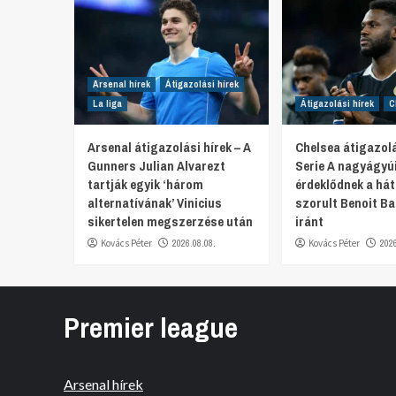
Arsenal hírek
Átigazolási hírek
La liga
Átigazolási hírek
C
Arsenal átigazolási hírek – A
Chelsea átigazolá
Gunners Julian Alvarezt
Serie A nagyágyú
tartják egyik ‘három
érdeklődnek a hát
alternatívának’ Vinicius
szorult Benoit Ba
sikertelen megszerzése után
iránt
Kovács Péter
2026.08.08.
Kovács Péter
202
Premier league
Arsenal hírek