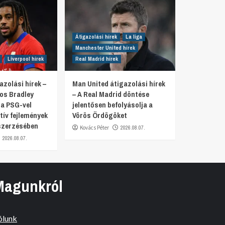
Átigazolási hírek
La liga
Manchester United hírek
Liverpool hírek
Real Madrid hírek
azolási hírek –
Man United átigazolási hírek
tos Bradley
– A Real Madrid döntése
 a PSG-vel
jelentősen befolyásolja a
tív fejlemények
Vörös Ördögöket
szerzésében
Kovács Péter
2026.08.07.
2026.08.07.
Magunkról
ólunk