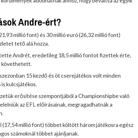
s körülmények adódhatnak ahhoz, hogy beváltsa az egyik
ások Andre-ért?
1,93 millió font) és 30 millió euró (26,32 millió font)
zletet tető alá hozza.
te Andrét, eredetileg 18,5 millió fontot fizettek érte,
z követhetett.
 szezonban 15 kezdő és öt cserejátékos volt minden
is kulcsjátékos.
yzetük erősítése szempontjából a Championshipbe való
 felelniük az EFL előírásainak, megragadhatnák a
n.
l (17,54 millió font) többet költött három játékosra egész
ólagos számoknál többet ajánljanak.