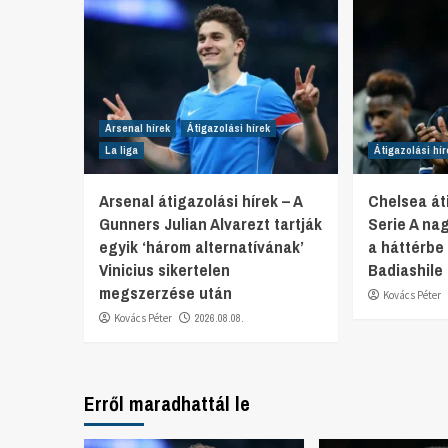
Arsenal hírek
Átigazolási hírek
La liga
Átigazolási hír
Arsenal átigazolási hírek – A
Chelsea áti
Gunners Julian Alvarezt tartják
Serie A na
egyik ‘három alternatívának’
a háttérbe
Vinicius sikertelen
Badiashile 
megszerzése után
Kovács Péter
Kovács Péter
2026.08.08.
Erről maradhattál le