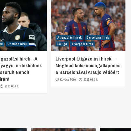
Átigazolási hírek
Barcelona hírek
ek
Chelsea hírek
La liga
Liverpool hírek
gazolási hírek – A
Liverpool átigazolási hírek –
gyágyúi érdeklődnek
Meglepő kölcsönmegállapodás
 szorult Benoit
a Barcelonával Araujo védőért
iránt
Kovács Péter
2026.08.08.
2026.08.08.