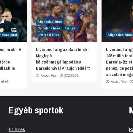
Átigazolási hírek
Barcelona hírek
La liga
helsea hírek
Liverpool hírek
Átigazolási hírek
si hírek – A
Liverpool átigazolási hírek –
Liverpool átig
i
Meglepő
145 millió fon
térbe
kölcsönmegállapodás a
Barcola-üzlet
diashile
Barcelonával Araujo védőért
nehéz, de pozi
a szélső meg
Kovács Péter
2026.08.08.
6.08.08.
Kovács Péter
Egyéb sportok
F1 hírek
R