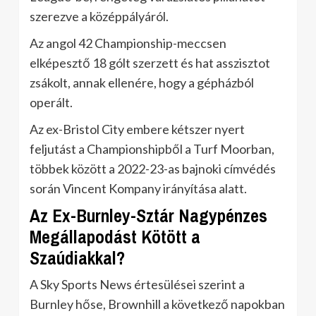
szerezve a középpályáról.
Az angol 42 Championship-meccsen
elképesztő 18 gólt szerzett és hat asszisztot
zsákolt, annak ellenére, hogy a gépházból
operált.
Az ex-Bristol City embere kétszer nyert
feljutást a Championshipből a Turf Moorban,
többek között a 2022-23-as bajnoki címvédés
során Vincent Kompany irányítása alatt.
Az Ex-Burnley-Sztár Nagypénzes
Megállapodást Kötött a
Szaúdiakkal?
A Sky Sports News értesülései szerint a
Burnley hőse, Brownhill a következő napokban