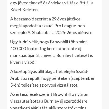
egy jövedelmező és érdekes váltás előtt áll a
Közel-Keleten.
A beszámoló szerint a 29 éves játékos
megállapodott a szaúdi Pro League-ben
szereplő Al Shababbal a 2025-26-os idényre.
Úgy tudni vélik, hogy Brownhill több mint
100.000 fontot fog keresni hetente új
munkaadójánál, amivel a Burnley fizetését is
kiveri a vízből.
A középpályás állítólag a hét elején Szaúd-
Arábiába repült, hogy pénteken (szeptember
5-én) teljesítse az orvosi vizsgálatot.
Az értesülések szerint Brownhill a nyáron
visszautasította a Burnley új szerződésre
vonatkozó ajánlatát, akik szerették volna