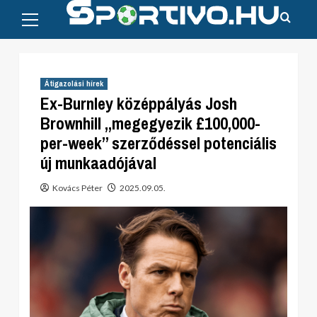
Primary
Skip
Menu
to
content
Átigazolási hírek
Ex-Burnley középpályás Josh
Brownhill „megegyezik £100,000-
per-week” szerződéssel potenciális
új munkaadójával
Kovács Péter
2025.09.05.