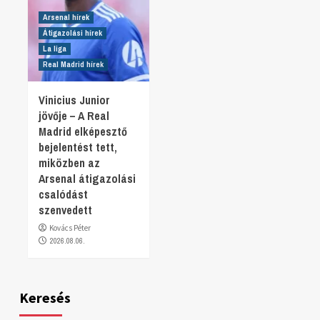
Arsenal hírek
Átigazolási hírek
La liga
Real Madrid hírek
Vinicius Junior
jövője – A Real
Madrid elképesztő
bejelentést tett,
miközben az
Arsenal átigazolási
csalódást
szenvedett
Kovács Péter
2026.08.06.
Keresés