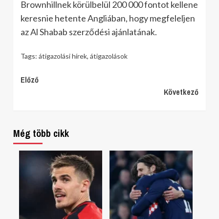
Brownhillnek körülbelül 200 000 fontot kellene
keresnie hetente Angliában, hogy megfeleljen
az Al Shabab szerződési ajánlatának.
Tags:
átigazolási hírek
,
átigazolások
Continue
Előző
Következő
Reading
Még több cikk