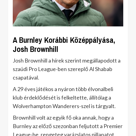
A Burnley Korábbi Középpályása,
Josh Brownhill
Josh Brownhill a hírek szerint megállapodott a
szaúdi Pro League-ben szereplő Al Shabab
csapatával.
A 29 éves játékos a nyáron több élvonalbeli
klub érdeklődését is felkeltette, állítólag a
Wolverhampton Wanderers-szel is tárgyalt.
Brownhill volt az egyik fő oka annak, hogy a
Burnley az előző szezonban feljutott a Premier
League-be, rengeteg varázslatos pillanatot