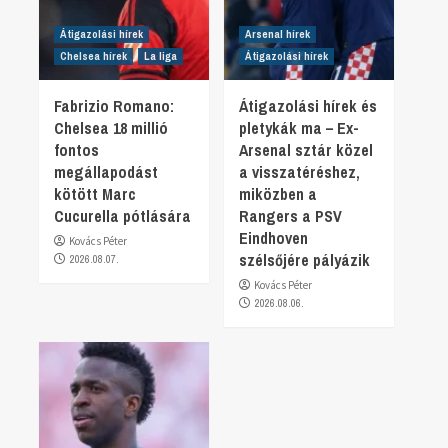
Átigazolási hírek
Arsenal hírek
Chelsea hírek
La liga
Átigazolási hírek
Fabrizio Romano:
Átigazolási hírek és
Chelsea 18 millió
pletykák ma – Ex-
fontos
Arsenal sztár közel
megállapodást
a visszatéréshez,
kötött Marc
miközben a
Cucurella pótlására
Rangers a PSV
Eindhoven
Kovács Péter
szélsőjére pályázik
2026.08.07.
Kovács Péter
2026.08.06.