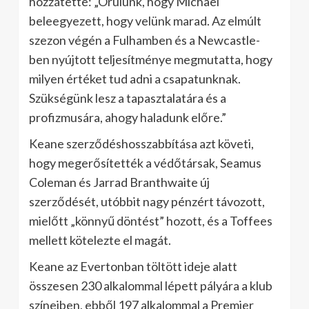
hozzátette: „Örülünk, hogy Michael
beleegyezett, hogy velünk marad. Az elmúlt
szezon végén a Fulhamben és a Newcastle-
ben nyújtott teljesítménye megmutatta, hogy
milyen értéket tud adni a csapatunknak.
Szükségünk lesz a tapasztalatára és a
profizmusára, ahogy haladunk előre.”
Keane szerződéshosszabbítása azt követi,
hogy megerősítették a védőtársak, Seamus
Coleman és Jarrad Branthwaite új
szerződését, utóbbit nagy pénzért távozott,
mielőtt „könnyű döntést” hozott, és a Toffees
mellett kötelezte el magát.
Keane az Evertonban töltött ideje alatt
összesen 230 alkalommal lépett pályára a klub
színeiben, ebből 197 alkalommal a Premier