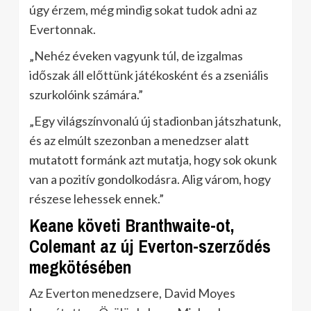
úgy érzem, még mindig sokat tudok adni az
Evertonnak.
„Nehéz éveken vagyunk túl, de izgalmas
időszak áll előttünk játékosként és a zseniális
szurkolóink számára.”
„Egy világszínvonalú új stadionban játszhatunk,
és az elmúlt szezonban a menedzser alatt
mutatott formánk azt mutatja, hogy sok okunk
van a pozitív gondolkodásra. Alig várom, hogy
részese lehessek ennek.”
Keane követi Branthwaite-ot,
Colemant az új Everton-szerződés
megkötésében
Az Everton menedzsere, David Moyes