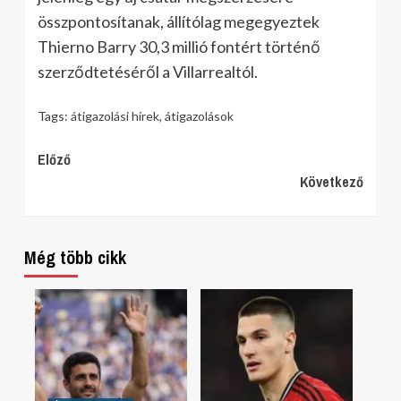
összpontosítanak, állítólag megegyeztek
Thierno Barry 30,3 millió fontért történő
szerződtetéséről a Villarrealtól.
Tags:
átigazolási hírek
,
átigazolások
Continue
Előző
Következő
Reading
Még több cikk