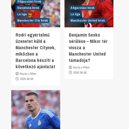
Átigazolási hírek
Barcelona hírek
Átigazolási hírek
La liga
La liga
Manchester City hírek
Manchester United hírek
Rodri egyértelmű
Benjamin Sesko
üzenetet küld a
sérülése – Mikor tér
Manchester Citynek,
vissza a
miközben a
Manchester United
Barcelona készíti a
támadója?
következő ajánlatát
Kovács Péter
2026.08.08.
Kovács Péter
2026.08.08.