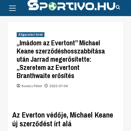
Primary
Skip
Menu
to
content
Átigazolási hírek
„Imádom az Evertont” Michael
Keane szerződéshosszabbítása
után Jarrad megerősítette:
„Szeretem az Evertont
Branthwaite erősítés
Kovács Péter
2025.07.04.
Az Everton védője, Michael Keane
új szerződést írt alá