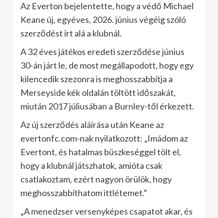
Az Everton bejelentette, hogy a védő Michael
Keane új, egyéves, 2026. június végéig szóló
szerződést írt alá a klubnál.
A 32 éves játékos eredeti szerződése június
30-án járt le, de most megállapodott, hogy egy
kilencedik szezonra is meghosszabbítja a
Merseyside kék oldalán töltött időszakát,
miután 2017 júliusában a Burnley-től érkezett.
Az új szerződés aláírása után Keane az
evertonfc.com-nak nyilatkozott: „Imádom az
Evertont, és hatalmas büszkeséggel tölt el,
hogy a klubnál játszhatok, amióta csak
csatlakoztam, ezért nagyon örülök, hogy
meghosszabbíthatom ittlétemet.”
„A menedzser versenyképes csapatot akar, és