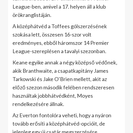
League-ben, amivel a 17. helyen áll a klub
örökranglistáján.
A középhátvéd a Toffees gólszerzésének
szokása lett, összesen 16-szor volt
eredményes, ebből háromszor 14 Premier
League-szereplésen a tavalyi szezonban.
Keane egyike annak a négy középső védőnek,
akik Branthwaite, a csapatkapitány James
Tarkowski és Jake O’Brien mellett, akit az
előző szezon második felében rendszeresen
használtak jobbhátvédként, Moyes
rendelkezésére állnak.
Az Everton fontolóra veheti, hogy a nyáron
tovább erősíti a középhátvéd-opcióit, de
jelenleg egy új csatár megszerzésére