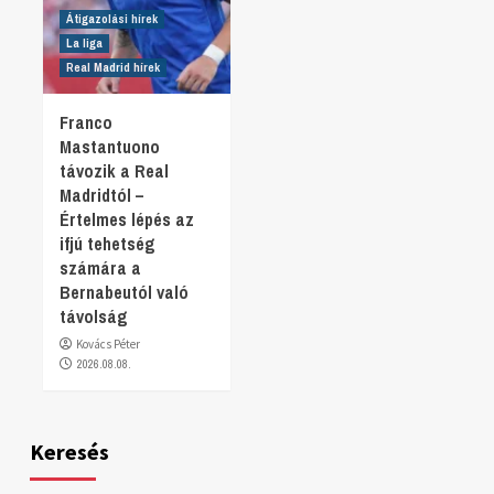
Átigazolási hírek
La liga
Real Madrid hírek
Franco
Mastantuono
távozik a Real
Madridtól –
Értelmes lépés az
ifjú tehetség
számára a
Bernabeutól való
távolság
Kovács Péter
2026.08.08.
Keresés