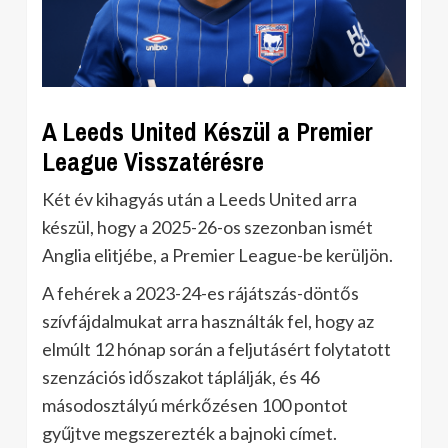
A Leeds United Készül a Premier
League Visszatérésre
Két év kihagyás után a Leeds United arra
készül, hogy a 2025-26-os szezonban ismét
Anglia elitjébe, a Premier League-be kerüljön.
A fehérek a 2023-24-es rájátszás-döntős
szívfájdalmukat arra használták fel, hogy az
elmúlt 12 hónap során a feljutásért folytatott
szenzációs időszakot táplálják, és 46
másodosztályú mérkőzésen 100 pontot
gyűjtve megszerezték a bajnoki címet.