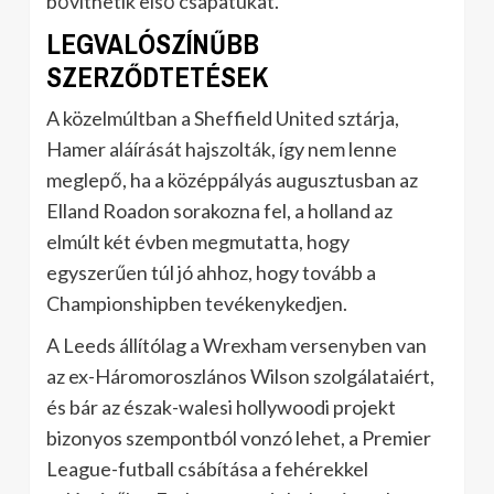
bővíthetik első csapatukat.
LEGVALÓSZÍNŰBB
SZERZŐDTETÉSEK
A közelmúltban a Sheffield United sztárja,
Hamer aláírását hajszolták, így nem lenne
meglepő, ha a középpályás augusztusban az
Elland Roadon sorakozna fel, a holland az
elmúlt két évben megmutatta, hogy
egyszerűen túl jó ahhoz, hogy tovább a
Championshipben tevékenykedjen.
A Leeds állítólag a Wrexham versenyben van
az ex-Háromoroszlános Wilson szolgálataiért,
és bár az észak-walesi hollywoodi projekt
bizonyos szempontból vonzó lehet, a Premier
League-futball csábítása a fehérekkel