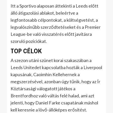
Itt a Sportivo alaposan áttekinti a Leeds előtt
álló átigazolási ablakot, beleértve a
legfontosabb célpontokat, a költségvetést, a
legvalószínűbb szerződtetéseket és a Premier
League-be való visszatérés előtt javításra
szoruló pozíciókat.
TOP CÉLOK
A szezon utáni szünet korai szakaszában a
Leeds Unitedet kapcsolatba hozták a Liverpool
kapusának, Caoimhin Kellehernek a
megszerzésével, azonban úgy tűnik, hogy az Ír
Köztársasági válogatott játékos a
Brentfordhoz való váltás felé halad, ami azt
jelenti, hogy Daniel Farke csapatának máshol
kell keresnie a lövő-állóképes erősítést.