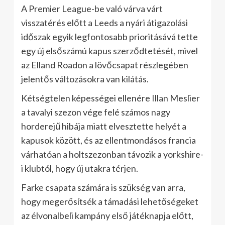
A Premier League-be való várva várt
visszatérés előtt a Leeds a nyári átigazolási
időszak egyik legfontosabb prioritásává tette
egy új elsőszámú kapus szerződtetését, mivel
az Elland Roadon a lövőcsapat részlegében
jelentős változásokra van kilátás.
Kétségtelen képességei ellenére Illan Meslier
a tavalyi szezon vége felé számos nagy
horderejű hibája miatt elvesztette helyét a
kapusok között, és az ellentmondásos francia
várhatóan a holtszezonban távozik a yorkshire-
i klubtól, hogy új utakra térjen.
Farke csapata számára is szükség van arra,
hogy megerősítsék a támadási lehetőségeket
az élvonalbeli kampány első játéknapja előtt,