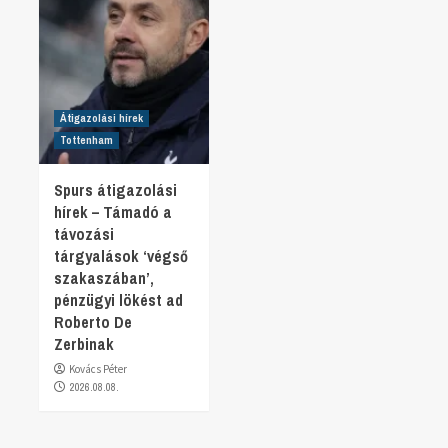
Átigazolási hírek
Tottenham
Spurs átigazolási
hírek – Támadó a
távozási
tárgyalások ‘végső
szakaszában’,
pénzügyi lökést ad
Roberto De
Zerbinak
Kovács Péter
2026.08.08.