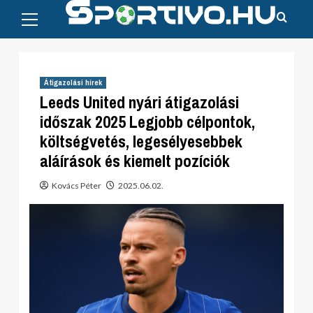
Primary
Skip
Menu
to
content
Átigazolási hírek
Leeds United nyári átigazolási
időszak 2025 Legjobb célpontok,
költségvetés, legesélyesebbek
aláírások és kiemelt pozíciók
Kovács Péter
2025.06.02.