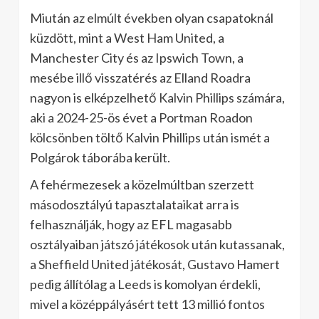
Miután az elmúlt években olyan csapatoknál
küzdött, mint a West Ham United, a
Manchester City és az Ipswich Town, a
mesébe illő visszatérés az Elland Roadra
nagyon is elképzelhető Kalvin Phillips számára,
aki a 2024-25-ös évet a Portman Roadon
kölcsönben töltő Kalvin Phillips után ismét a
Polgárok táborába került.
A fehérmezesek a közelmúltban szerzett
másodosztályú tapasztalataikat arra is
felhasználják, hogy az EFL magasabb
osztályaiban játszó játékosok után kutassanak,
a Sheffield United játékosát, Gustavo Hamert
pedig állítólag a Leeds is komolyan érdekli,
mivel a középpályásért tett 13 millió fontos