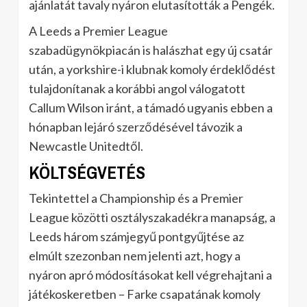
ajánlatát tavaly nyáron elutasították a Pengék.
A Leeds a Premier League
szabadügynökpiacán is halászhat egy új csatár
után, a yorkshire-i klubnak komoly érdeklődést
tulajdonítanak a korábbi angol válogatott
Callum Wilson iránt, a támadó ugyanis ebben a
hónapban lejáró szerződésével távozik a
Newcastle Unitedtől.
KÖLTSÉGVETÉS
Tekintettel a Championship és a Premier
League közötti osztályszakadékra manapság, a
Leeds három számjegyű pontgyűjtése az
elmúlt szezonban nem jelenti azt, hogy a
nyáron apró módosításokat kell végrehajtani a
játékoskeretben – Farke csapatának komoly