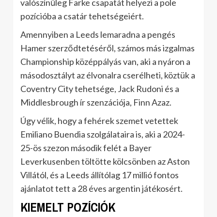
valószínűleg Farke csapatát helyezi a pole
pozícióba a csatár tehetségeiért.
Amennyiben a Leeds lemaradna a pengés
Hamer szerződtetéséről, számos más izgalmas
Championship középpályás van, aki a nyáron a
másodosztályt az élvonalra cserélheti, köztük a
Coventry City tehetsége, Jack Rudoni és a
Middlesbrough ír szenzációja, Finn Azaz.
Úgy vélik, hogy a fehérek szemet vetettek
Emiliano Buendia szolgálataira is, aki a 2024-
25-ös szezon második felét a Bayer
Leverkusenben töltötte kölcsönben az Aston
Villától, és a Leeds állítólag 17 millió fontos
ajánlatot tett a 28 éves argentin játékosért.
KIEMELT POZÍCIÓK