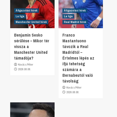
Átigazolási hírek
Átigazolási hírek
La liga
La liga
Manchester United hírek
Real Madrid hírek
Benjamin Sesko
Franco
sérülése – Mikor tér
Mastantuono
vissza a
távozik a Real
Manchester United
Madridtól –
támadója?
Értelmes lépés az
ifjú tehetség
Kovács Péter
számára a
2026.08.08.
Bernabeutól való
távolság
Kovács Péter
2026.08.08.