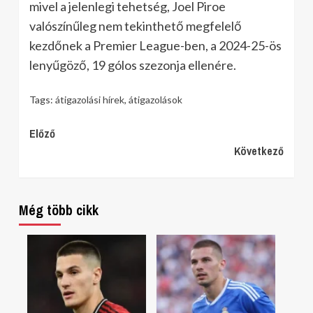
mivel a jelenlegi tehetség, Joel Piroe
valószínűleg nem tekinthető megfelelő
kezdőnek a Premier League-ben, a 2024-25-ös
lenyűgöző, 19 gólos szezonja ellenére.
Tags:
átigazolási hírek
,
átigazolások
Continue
Előző
Következő
Reading
Még több cikk