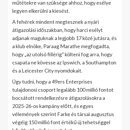
műtétekre van szüksége ahhoz, hogy esélye
legyen elkerülni a kiesést.
A fehérek mindent megtesznek a nyári
átigazolási időszakban, hogy harci esélyt
adjanak maguknak a legjobb 17 közé jutásra, és
a klub elnöke, Paraag Marathe megfogadta,
hogy „az utolsó fillérig” költeni fog arra, hogy
csapata ne kövesse az Ipswich, a Southampton
és a Leicester City nyomdokait.
Úgy tudni, hogy a 49ers Enterprises
tulajdonosi csoport legalább 100 millió fontot
bocsátott rendelkezésre átigazolásokra a
2025-26-os kampány előtt, és egyes
vélemények szerint Farke és társai augusztus
végéig 150 millió font értékű új tehetséggel