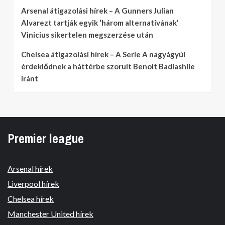
Arsenal átigazolási hírek – A Gunners Julian
Alvarezt tartják egyik ‘három alternatívának’
Vinicius sikertelen megszerzése után
Chelsea átigazolási hírek – A Serie A nagyágyúi
érdeklődnek a háttérbe szorult Benoit Badiashile
iránt
Premier league
Arsenal hírek
Liverpool hírek
Chelsea hírek
Manchester United hírek