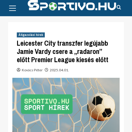
Primary
Skip
Menu
to
content
Átigazolási hírek
Leicester City transzfer legújabb
Jamie Vardy csere a „radaron”
előtt Premier League kiesés előtt
Kovács Péter
2025.04.01.