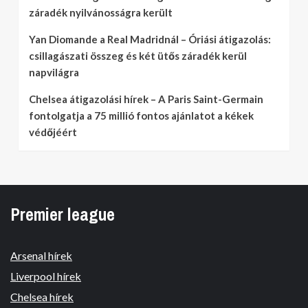
záradék nyilvánosságra került
Yan Diomande a Real Madridnál – Óriási átigazolás:
csillagászati összeg és két ütős záradék kerül
napvilágra
Chelsea átigazolási hírek – A Paris Saint-Germain
fontolgatja a 75 millió fontos ajánlatot a kékek
védőjéért
Premier league
Arsenal hírek
Liverpool hírek
Chelsea hírek