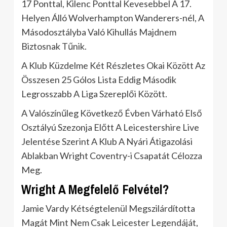
17 Ponttal, Kilenc Ponttal Kevesebbel A 17.
Helyen Álló Wolverhampton Wanderers-nél, A
Másodosztályba Való Kihullás Majdnem
Biztosnak Tűnik.
A Klub Küzdelme Két Részletes Okai Között Az
Összesen 25 Gólos Lista Eddig Második
Legrosszabb A Liga Szereplői Között.
A Valószínűleg Következő Évben Várható Első
Osztályú Szezonja Előtt A Leicestershire Live
Jelentése Szerint A Klub A Nyári Átigazolási
Ablakban Wright Coventry-i Csapatát Célozza
Meg.
Wright A Megfelelő Felvétel?
Jamie Vardy Kétségtelenül Megszilárdította
Magát Mint Nem Csak Leicester Legendáját,