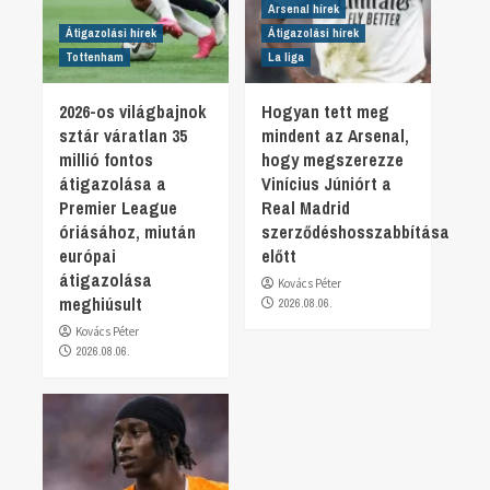
Arsenal hírek
Átigazolási hírek
Átigazolási hírek
Tottenham
La liga
2026-os világbajnok
Hogyan tett meg
sztár váratlan 35
mindent az Arsenal,
millió fontos
hogy megszerezze
átigazolása a
Vinícius Júniórt a
Premier League
Real Madrid
óriásához, miután
szerződéshosszabbítása
európai
előtt
átigazolása
Kovács Péter
meghiúsult
2026.08.06.
Kovács Péter
2026.08.06.