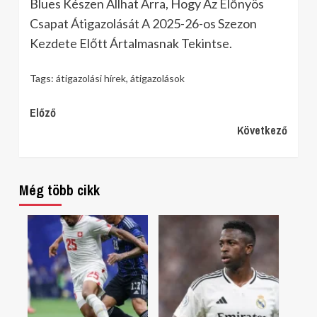
Blues Készen Állhat Arra, Hogy Az Előnyös
Csapat Átigazolását A 2025-26-os Szezon
Kezdete Előtt Ártalmasnak Tekintse.
Tags:
átigazolási hírek
,
átigazolások
Continue
Előző
Következő
Reading
Még több cikk