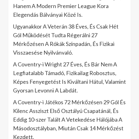
Hanem A Modern Premier League Kora
Elegendás Bálványai Közé Is.
Ugyanakkor A Veterán 38 Éves, És Csak Hét
Gól Működését Tudta Régerálni 27
Mérkőzésen A Rókák Színpadán, És Fizikai
Visszaesése Nyilvánvaló.
A Coventry-i Wright 27 Éves, És Bár Nem A
Legfiatalabb Támadó, Fizikailag Robosztus,
Képes Fenyegetést Is Kiváltani Hátul, Valamint
Gyorsan Levonni A Labdát.
A Coventry-i Játékos 72 Mérkőzésen 29 Gól És
Kilenc Assziszt Első Osztályú Csapatánál, És
Eddig 10-szer Talált A Vetekedése Hálójába A
Másodosztályban, Miután Csak 14 Mérkőzést
Kezdett.