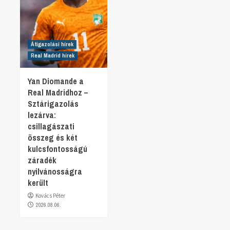
Átigazolási hírek
Real Madrid hírek
Yan Diomande a
Real Madridhoz –
Sztárigazolás
lezárva:
csillagászati
összeg és két
kulcsfontosságú
záradék
nyilvánosságra
került
Kovács Péter
2026.08.06.