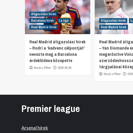
Átigazolási hírek
Barcelona hírek
La liga
Átigazolási hírek
L
Real Madrid hírek
Real Madrid hírek
Real Madrid átigazolási hírek
Real Madrid átiga
– Rodri a ‘kedvenc célpontját’
– Yan Diomande é
nevezte meg a Barcelona
megerősítve Vinic
érdeklődése közepette
szerződéshossza
tárgyalásai köze
Kovács Péter
2026.08.06.
Kovács Péter
202
Premier league
Arsenal hírek