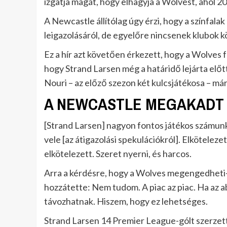
izgatja magát, hogy elhagyja a Wolvest, ahol 2
A Newcastle állítólag úgy érzi, hogy a színfala
leigazolásáról, de egyelőre nincsenek klubok k
Ez a hír azt követően érkezett, hogy a Wolves 
hogy Strand Larsen még a határidő lejárta előt
Nouri – az előző szezon két kulcsjátékosa – már
A NEWCASTLE MEGAKADT 
[Strand Larsen] nagyon fontos játékos számun
vele [az átigazolási spekulációkról]. Elköteleze
elkötelezett. Szeret nyerni, és harcos.
Arra a kérdésre, hogy a Wolves megengedheti-
hozzátette: Nem tudom. A piac az piac. Ha az a
távozhatnak. Hiszem, hogy ez lehetséges.
Strand Larsen 14 Premier League-gólt szerzett