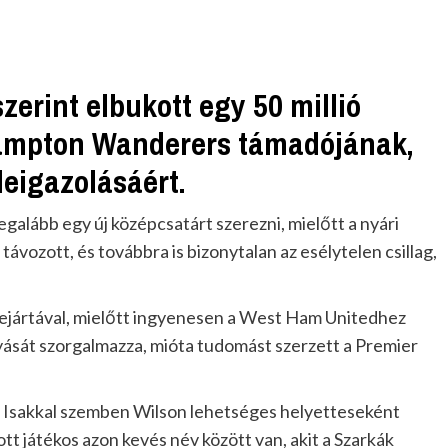
zerint elbukott egy 50 millió
hampton Wanderers támadójának,
eigazolásáért.
alább egy új középcsatárt szerezni, mielőtt a nyári
távozott, és továbbra is bizonytalan az esélytelen csillag,
lejártával, mielőtt ingyenesen a West Ham Unitedhez
agyását szorgalmazza, mióta tudomást szerzett a Premier
e Isakkal szemben Wilson lehetséges helyetteseként
tt játékos azon kevés név között van, akit a Szarkák