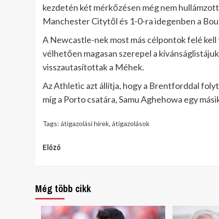
kezdetén két mérkőzésen még nem hullámzott a
Manchester Citytől és 1-0-ra idegenben a Bo
A Newcastle-nek most más célpontok felé kell f
vélhetően magasan szerepel a kívánságlistájukon
visszautasítottak a Méhek.
Az Athletic azt állítja, hogy a Brentforddal fo
míg a Porto csatára, Samu Aghehowa egy másik c
Tags:
átigazolási hírek
,
átigazolások
Continue
Előző
Reading
Még több cikk