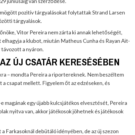
029 júniusáig van szerződése.
k mögött pozitív tárgyalásokat folytattak Strand Larsen
özötti tárgyalások.
főnöke, Vitor Pereira nem zárta ki annak lehetőségét,
t elhagyja a klubot, miután Matheus Cunha és Rayan Ait-
 távozott a nyáron.
AZ ÚJ CSATÁR KERESÉSÉBEN
kra – mondta Pereira a riportereknek. Nem beszéltem
tt a csapat mellett. Figyelem őt az edzéseken, és
e magának egy újabb kulcsjátékos elvesztését, Pereira
blak nyitva van, akkor játékosok jöhetnek és játékosok
 a Farkasoknál debütáló idényében, de az új szezon