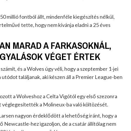
 millió fontból állt, mindenféle kiegészítés nélkül,
rtelművé tette, hogy nem kívánja eladni a 25 éves
AN MARAD A FARKASOKNÁL,
RGYALÁSOK VÉGET ÉRTEK
számít, és a Wolves úgy véli, hogy a szeptember 1-jei
n utódot találjanak, aki készen áll a Premier League-ben
zott a Wolveshoz a Celta Vigótól egy első szezonra
rt véglegesítették a Molineux-ba való költözését.
arsen nagyon érdeklődött a lehetőség iránt, hogy a
 Newcastle-hez igazoljon, de a csatár állítólag nem