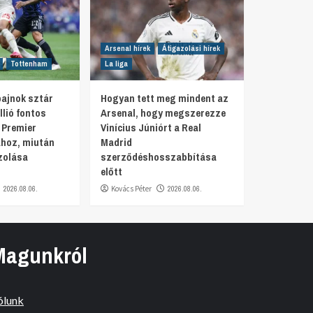
Arsenal hírek
Átigazolási hírek
Tottenham
La liga
bajnok sztár
Hogyan tett meg mindent az
llió fontos
Arsenal, hogy megszerezze
 Premier
Vinícius Júniórt a Real
ához, miután
Madrid
zolása
szerződéshosszabbítása
előtt
2026.08.06.
Kovács Péter
2026.08.06.
Magunkról
ólunk