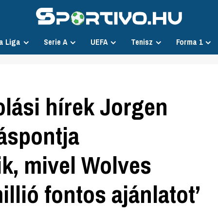
a Liga
Serie A
UEFA
Tenisz
Forma 1
lási hírek Jorgen
láspontja
ik, mivel Wolves
illió fontos ajánlatot’