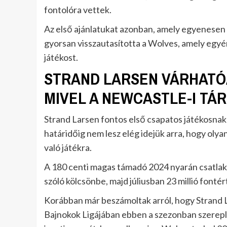
fontolóra vettek.
Az első ajánlatukat azonban, amely egyenesen 50
gyorsan visszautasította a Wolves, amely egyé
játékost.
STRAND LARSEN VÁRHATÓ
MIVEL A NEWCASTLE-I TÁ
Strand Larsen fontos első csapatos játékosnak 
határidőig nem lesz elég idejük arra, hogy olya
való játékra.
A 180 centi magas támadó 2024 nyarán csatlako
szóló kölcsönbe, majd júliusban 23 millió fonté
Korábban már beszámoltak arról, hogy Strand L
Bajnokok Ligájában ebben a szezonban szereplő