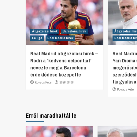
Átigazolási hírek
Barcelona hírek
Átigazolási hír
La liga
Real Madrid hírek
Real Madrid hí
Real Madrid átigazolási hírek –
Real Madrid
Rodri a ‘kedvenc célpontját’
Yan Dioma
nevezte meg a Barcelona
megerősítv
érdeklődése közepette
szerződésh
tárgyalása
Kovács Péter
2026.08.06.
Kovács Péter
Erről maradhattál le