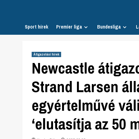
Skip
to
content
Sport hírek
Premier liga
Bundesliga
L
Átigazolási hírek
Newcastle átigazo
Strand Larsen ál
egyértelművé vál
‘elutasítja az 50 m