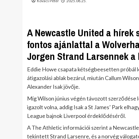
Kovács Péter
2025.08.25.
A Newcastle United a hírek s
fontos ajánlattal a Wolver
Jorgen Strand Larsennek a l
Eddie Howe csapata kétségbeesetten próbál leg
átigazolási ablak bezárul, miután Callum Wilson 
Alexander Isak jövője.
Míg Wilson június végén távozott szerződése 
igazolt volna, addig Isak a St James’ Park elh
League bajnok Liverpool érdeklődéséről.
A The Athletic információi szerint a Newcastl
tekintett Strand Larsenre, és a norvég válogato