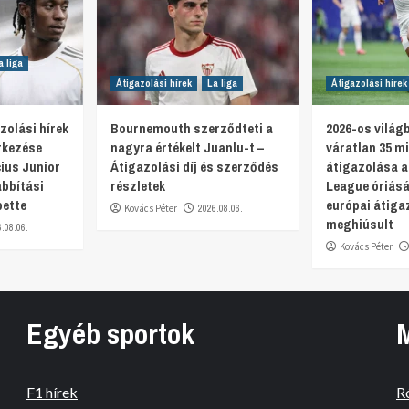
a liga
Átigazolási hírek
La liga
Átigazolási hírek
zolási hírek
Bournemouth szerződteti a
2026-os világ
rkezése
nagyra értékelt Juanlu-t –
váratlan 35 mi
ius Junior
Átigazolási díj és szerződés
átigazolása a
bbítási
részletek
League óriás
pette
európai átiga
Kovács Péter
2026.08.06.
meghiúsult
6.08.06.
Kovács Péter
Egyéb sportok
F1 hírek
R