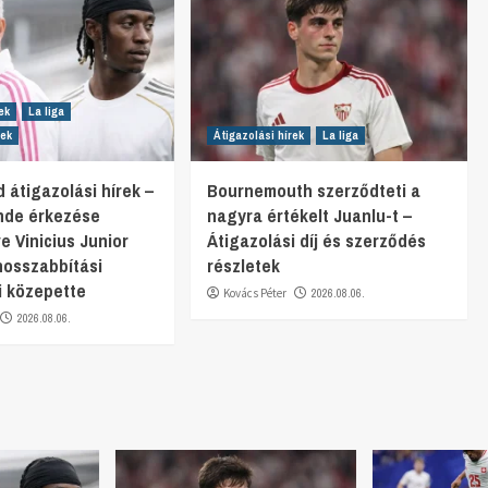
ek
La liga
rek
Átigazolási hírek
La liga
 átigazolási hírek –
Bournemouth szerződteti a
nde érkezése
nagyra értékelt Juanlu-t –
e Vinicius Junior
Átigazolási díj és szerződés
osszabbítási
részletek
i közepette
Kovács Péter
2026.08.06.
2026.08.06.