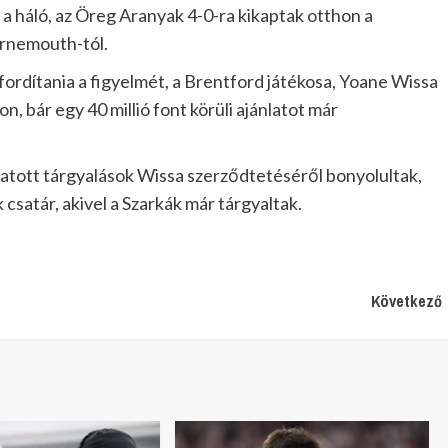
 háló, az Öreg Aranyak 4-0-ra kikaptak otthon a
urnemouth-tól.
ordítania a figyelmét, a Brentford játékosa, Yoane Wissa
, bár egy 40 millió font körüli ajánlatot már
lytatott tárgyalások Wissa szerződtetéséről bonyolultak,
satár, akivel a Szarkák már tárgyaltak.
Következő