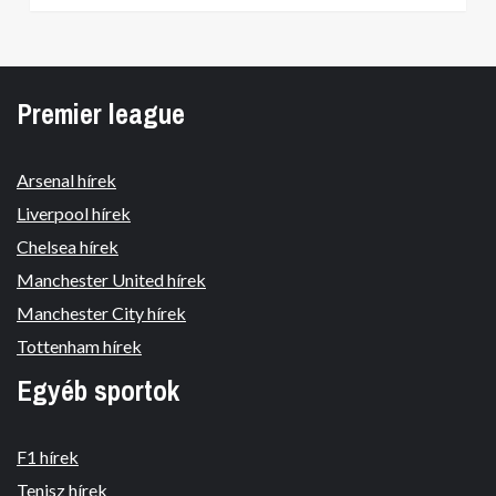
Premier league
Arsenal hírek
Liverpool hírek
Chelsea hírek
Manchester United hírek
Manchester City hírek
Tottenham hírek
Egyéb sportok
F1 hírek
Tenisz hírek