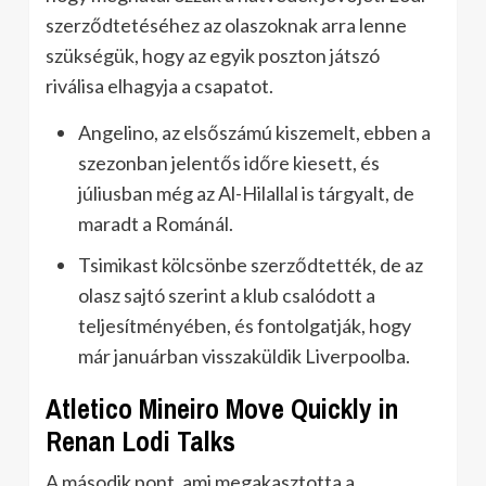
szerződtetéséhez az olaszoknak arra lenne
szükségük, hogy az egyik poszton játszó
riválisa elhagyja a csapatot.
Angelino, az elsőszámú kiszemelt, ebben a
szezonban jelentős időre kiesett, és
júliusban még az Al-Hilallal is tárgyalt, de
maradt a Románál.
Tsimikast kölcsönbe szerződtették, de az
olasz sajtó szerint a klub csalódott a
teljesítményében, és fontolgatják, hogy
már januárban visszaküldik Liverpoolba.
Atletico Mineiro Move Quickly in
Renan Lodi Talks
A második pont, ami megakasztotta a