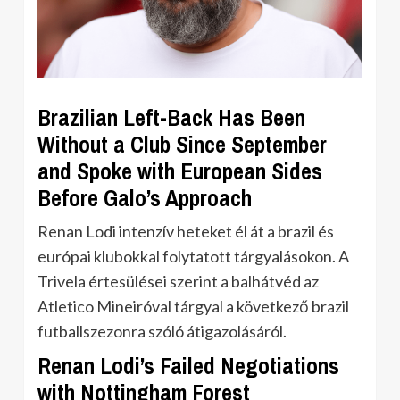
Brazilian Left-Back Has Been
Without a Club Since September
and Spoke with European Sides
Before Galo’s Approach
Renan Lodi intenzív heteket él át a brazil és
európai klubokkal folytatott tárgyalásokon. A
Trivela értesülései szerint a balhátvéd az
Atletico Mineiróval tárgyal a következő brazil
futballszezonra szóló átigazolásáról.
Renan Lodi’s Failed Negotiations
with Nottingham Forest