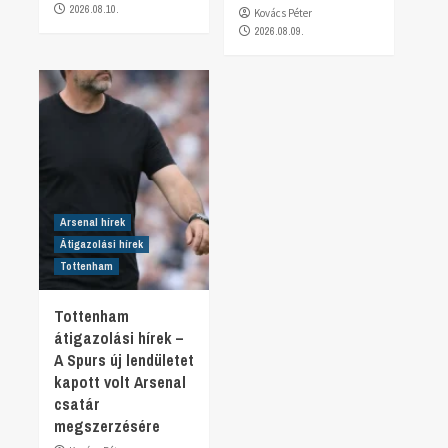
2026.08.10.
Kovács Péter
2026.08.09.
Arsenal hírek
Átigazolási hírek
Tottenham
Tottenham
átigazolási hírek –
A Spurs új lendületet
kapott volt Arsenal
csatár
megszerzésére