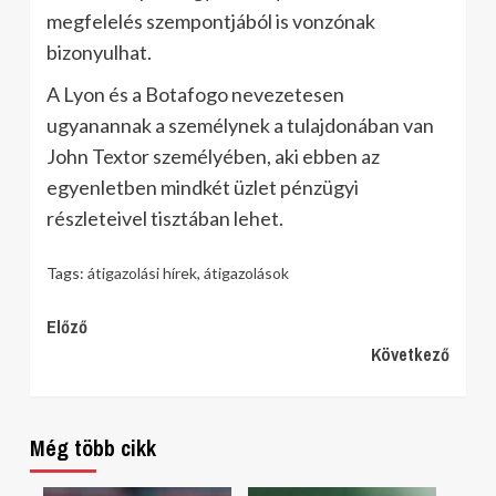
megfelelés szempontjából is vonzónak
bizonyulhat.
A Lyon és a Botafogo nevezetesen
ugyanannak a személynek a tulajdonában van
John Textor személyében, aki ebben az
egyenletben mindkét üzlet pénzügyi
részleteivel tisztában lehet.
Tags:
átigazolási hírek
,
átigazolások
Continue
Előző
Következő
Reading
Még több cikk