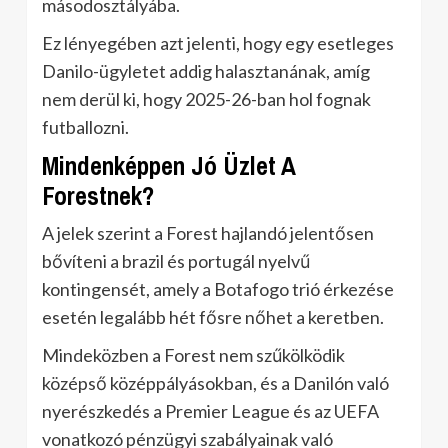
másodosztályába.
Ez lényegében azt jelenti, hogy egy esetleges
Danilo-ügyletet addig halasztanának, amíg
nem derül ki, hogy 2025-26-ban hol fognak
futballozni.
Mindenképpen Jó Üzlet A
Forestnek?
A jelek szerint a Forest hajlandó jelentősen
bővíteni a brazil és portugál nyelvű
kontingensét, amely a Botafogo trió érkezése
esetén legalább hét fősre nőhet a keretben.
Mindeközben a Forest nem szűkölködik
középső középpályásokban, és a Danilón való
nyerészkedés a Premier League és az UEFA
vonatkozó pénzügyi szabályainak való