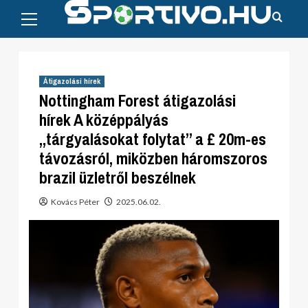
Primary
Skip
Menu
to
content
Átigazolási hírek
Nottingham Forest átigazolási
hírek A középpályás
„tárgyalásokat folytat” a £ 20m-es
távozásról, miközben háromszoros
brazil üzletről beszélnek
Kovács Péter
2025.06.02.