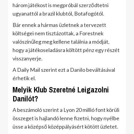
három játékost is megpróbál szerződtetni
ugyanattól a brazil klubtól, Botafogótól.
Bár ennek a hármas üzletnek a tervezett
költségei nem tisztázottak, a Forestnek
valószínűleg meg kellene találnia a módját,
hogy a játékoseladásra költött pénz egy részét
visszanyerje.
A Daily Mail szerint ezt a Danilo beváltásával
érhetik el.
Melyik Klub Szeretné Leigazolni
Danilót?
A beszámoló szerint a Lyon 20 millió font körüli
összeget is hajlandó lenne fizetni, hogy nyélbe
üsse a középső középpályásért kötött üzletet.