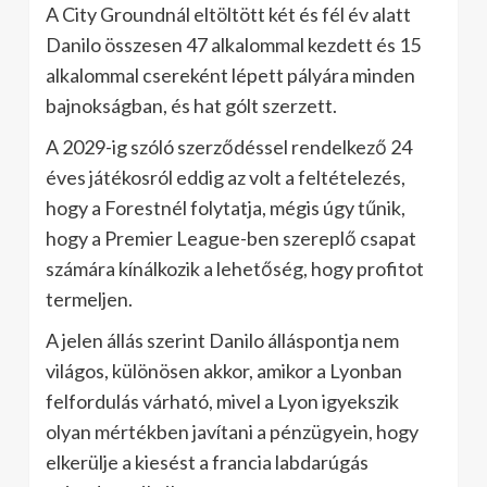
A City Groundnál eltöltött két és fél év alatt
Danilo összesen 47 alkalommal kezdett és 15
alkalommal csereként lépett pályára minden
bajnokságban, és hat gólt szerzett.
A 2029-ig szóló szerződéssel rendelkező 24
éves játékosról eddig az volt a feltételezés,
hogy a Forestnél folytatja, mégis úgy tűnik,
hogy a Premier League-ben szereplő csapat
számára kínálkozik a lehetőség, hogy profitot
termeljen.
A jelen állás szerint Danilo álláspontja nem
világos, különösen akkor, amikor a Lyonban
felfordulás várható, mivel a Lyon igyekszik
olyan mértékben javítani a pénzügyein, hogy
elkerülje a kiesést a francia labdarúgás