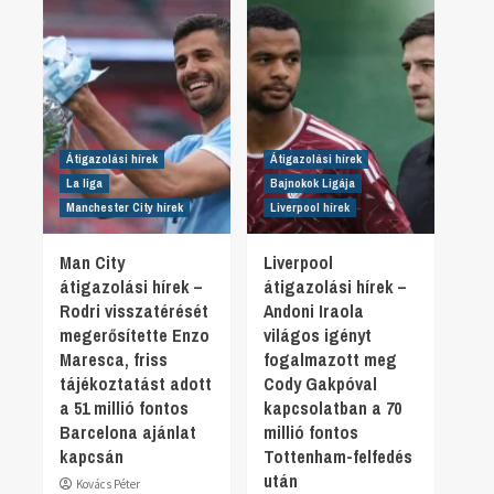
Átigazolási hírek
Átigazolási hírek
La liga
Bajnokok Ligája
Manchester City hírek
Liverpool hírek
Man City
Liverpool
átigazolási hírek –
átigazolási hírek –
Rodri visszatérését
Andoni Iraola
megerősítette Enzo
világos igényt
Maresca, friss
fogalmazott meg
tájékoztatást adott
Cody Gakpóval
a 51 millió fontos
kapcsolatban a 70
Barcelona ajánlat
millió fontos
kapcsán
Tottenham-felfedés
után
Kovács Péter