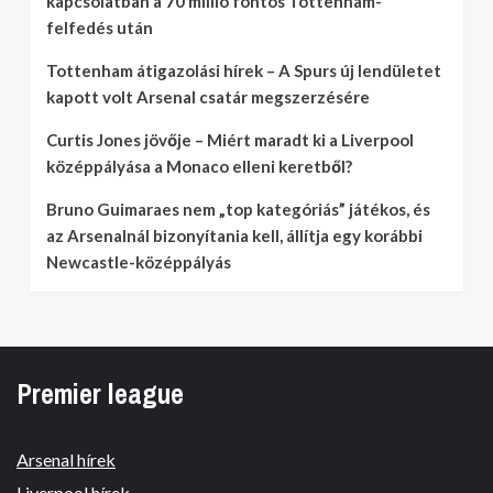
kapcsolatban a 70 millió fontos Tottenham-
felfedés után
Tottenham átigazolási hírek – A Spurs új lendületet
kapott volt Arsenal csatár megszerzésére
Curtis Jones jövője – Miért maradt ki a Liverpool
középpályása a Monaco elleni keretből?
Bruno Guimaraes nem „top kategóriás” játékos, és
az Arsenalnál bizonyítania kell, állítja egy korábbi
Newcastle-középpályás
Premier league
Arsenal hírek
Liverpool hírek