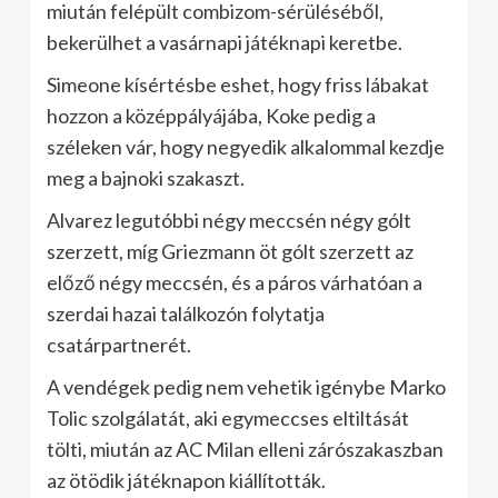
miután felépült combizom-sérüléséből,
bekerülhet a vasárnapi játéknapi keretbe.
Simeone kísértésbe eshet, hogy friss lábakat
hozzon a középpályájába, Koke pedig a
széleken vár, hogy negyedik alkalommal kezdje
meg a bajnoki szakaszt.
Alvarez legutóbbi négy meccsén négy gólt
szerzett, míg Griezmann öt gólt szerzett az
előző négy meccsén, és a páros várhatóan a
szerdai hazai találkozón folytatja
csatárpartnerét.
A vendégek pedig nem vehetik igénybe Marko
Tolic szolgálatát, aki egymeccses eltiltását
tölti, miután az AC Milan elleni zárószakaszban
az ötödik játéknapon kiállították.