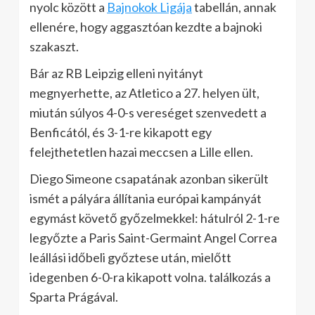
nyolc között a
Bajnokok Ligája
tabellán, annak
ellenére, hogy aggasztóan kezdte a bajnoki
szakaszt.
Bár az RB Leipzig elleni nyitányt
megnyerhette, az Atletico a 27. helyen ült,
miután súlyos 4-0-s vereséget szenvedett a
Benficától, és 3-1-re kikapott egy
felejthetetlen hazai meccsen a Lille ellen.
Diego Simeone csapatának azonban sikerült
ismét a pályára állítania európai kampányát
egymást követő győzelmekkel: hátulról 2-1-re
legyőzte a Paris Saint-Germaint Angel Correa
leállási időbeli győztese után, mielőtt
idegenben 6-0-ra kikapott volna. találkozás a
Sparta Prágával.