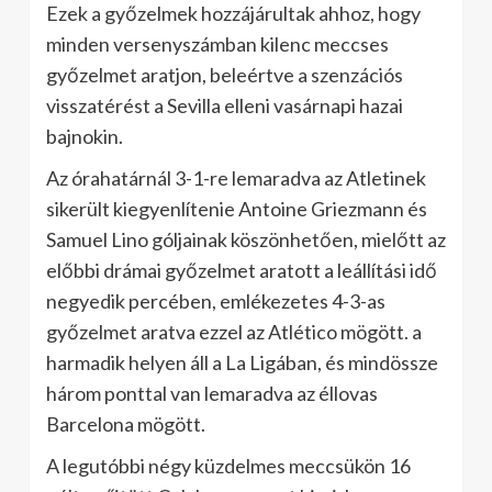
Ezek a győzelmek hozzájárultak ahhoz, hogy
minden versenyszámban kilenc meccses
győzelmet aratjon, beleértve a szenzációs
visszatérést a Sevilla elleni vasárnapi hazai
bajnokin.
Az órahatárnál 3-1-re lemaradva az Atletinek
sikerült kiegyenlítenie Antoine Griezmann és
Samuel Lino góljainak köszönhetően, mielőtt az
előbbi drámai győzelmet aratott a leállítási idő
negyedik percében, emlékezetes 4-3-as
győzelmet aratva ezzel az Atlético mögött. a
harmadik helyen áll a La Ligában, és mindössze
három ponttal van lemaradva az éllovas
Barcelona mögött.
A legutóbbi négy küzdelmes meccsükön 16