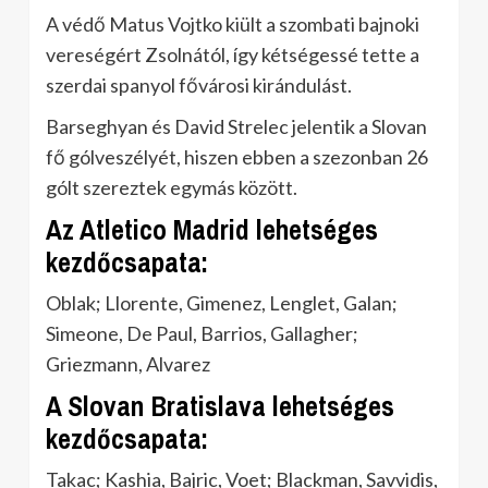
A védő Matus Vojtko kiült a szombati bajnoki
vereségért Zsolnától, így kétségessé tette a
szerdai spanyol fővárosi kirándulást.
Barseghyan és David Strelec jelentik a Slovan
fő gólveszélyét, hiszen ebben a szezonban 26
gólt szereztek egymás között.
Az Atletico Madrid lehetséges
kezdőcsapata:
Oblak; Llorente, Gimenez, Lenglet, Galan;
Simeone, De Paul, Barrios, Gallagher;
Griezmann, Alvarez
A Slovan Bratislava lehetséges
kezdőcsapata:
Takac; Kashia, Bajric, Voet; Blackman, Savvidis,