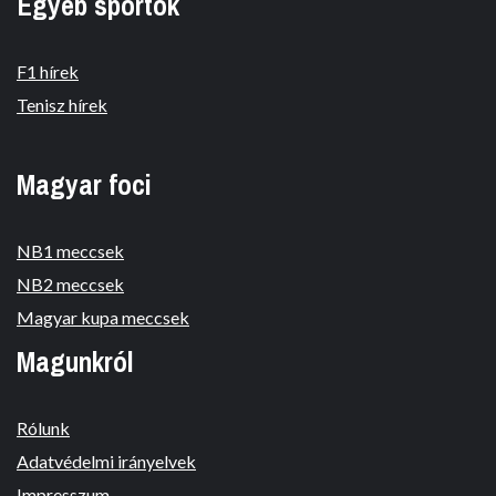
Egyéb sportok
F1 hírek
Tenisz hírek
Magyar foci
NB1 meccsek
NB2 meccsek
Magyar kupa meccsek
Magunkról
Rólunk
Adatvédelmi irányelvek
Impresszum