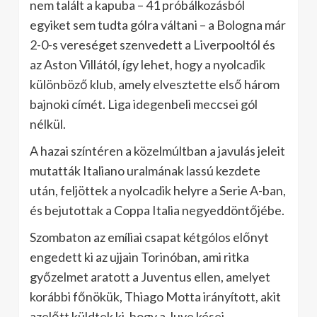
nem talált a kapuba – 41 próbálkozásból
egyiket sem tudta gólra váltani – a Bologna már
2-0-s vereséget szenvedett a Liverpooltól és
az Aston Villától, így lehet, hogy a nyolcadik
különböző klub, amely elvesztette első három
bajnoki címét. Liga idegenbeli meccsei gól
nélkül.
A hazai színtéren a közelmúltban a javulás jeleit
mutatták Italiano uralmának lassú kezdete
után, feljöttek a nyolcadik helyre a Serie A-ban,
és bejutottak a Coppa Italia negyeddöntőjébe.
Szombaton az emíliai csapat kétgólos előnyt
engedett ki az ujjain Torinóban, ami ritka
győzelmet aratott a Juventus ellen, amelyet
korábbi főnökük, Thiago Motta irányított, akit
azelőtt küldtek ki, hogy a Juve kései