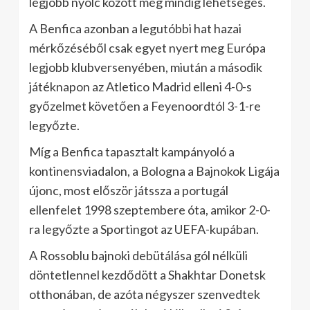
legjobb nyolc között még mindig lehetséges.
A Benfica azonban a legutóbbi hat hazai
mérkőzéséből csak egyet nyert meg Európa
legjobb klubversenyében, miután a második
játéknapon az Atletico Madrid elleni 4-0-s
győzelmet követően a Feyenoordtól 3-1-re
legyőzte.
Míg a Benfica tapasztalt kampányoló a
kontinensviadalon, a Bologna a Bajnokok Ligája
újonc, most először játssza a portugál
ellenfelet 1998 szeptembere óta, amikor 2-0-
ra legyőzte a Sportingot az UEFA-kupában.
A Rossoblu bajnoki debütálása gól nélküli
döntetlennel kezdődött a Shakhtar Donetsk
otthonában, de azóta négyszer szenvedtek