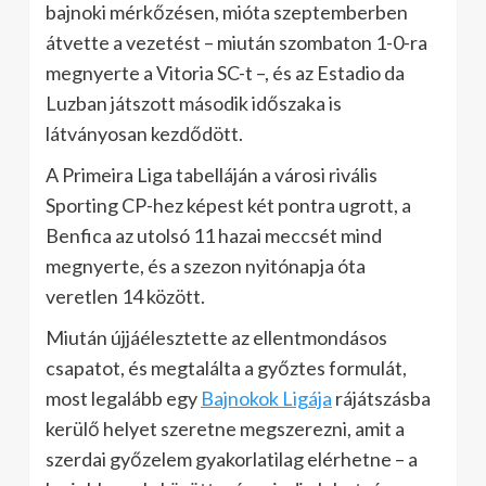
bajnoki mérkőzésen, mióta szeptemberben
átvette a vezetést – miután szombaton 1-0-ra
megnyerte a Vitoria SC-t –, és az Estadio da
Luzban játszott második időszaka is
látványosan kezdődött.
A Primeira Liga tabelláján a városi rivális
Sporting CP-hez képest két pontra ugrott, a
Benfica az utolsó 11 hazai meccsét mind
megnyerte, és a szezon nyitónapja óta
veretlen 14 között.
Miután újjáélesztette az ellentmondásos
csapatot, és megtalálta a győztes formulát,
most legalább egy
Bajnokok Ligája
rájátszásba
kerülő helyet szeretne megszerezni, amit a
szerdai győzelem gyakorlatilag elérhetne – a