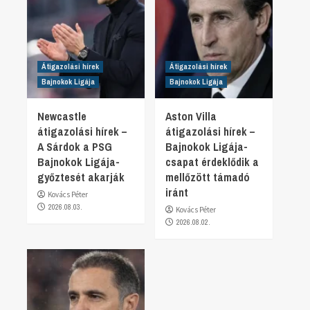
Átigazolási hírek
Átigazolási hírek
Bajnokok Ligája
Bajnokok Ligája
Newcastle
Aston Villa
átigazolási hírek –
átigazolási hírek –
A Sárdok a PSG
Bajnokok Ligája-
Bajnokok Ligája-
csapat érdeklődik a
győztesét akarják
mellőzött támadó
iránt
Kovács Péter
2026.08.03.
Kovács Péter
2026.08.02.