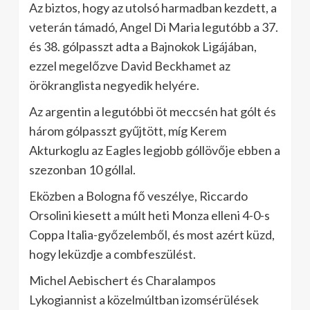
Az biztos, hogy az utolsó harmadban kezdett, a
veterán támadó, Angel Di Maria legutóbb a 37.
és 38. gólpasszt adta a Bajnokok Ligájában,
ezzel megelőzve David Beckhamet az
örökranglista negyedik helyére.
Az argentin a legutóbbi öt meccsén hat gólt és
három gólpasszt gyűjtött, míg Kerem
Akturkoglu az Eagles legjobb góllövője ebben a
szezonban 10 góllal.
Eközben a Bologna fő veszélye, Riccardo
Orsolini kiesett a múlt heti Monza elleni 4-0-s
Coppa Italia-győzelemből, és most azért küzd,
hogy leküzdje a combfeszülést.
Michel Aebischert és Charalampos
Lykogiannist a közelmúltban izomsérülések