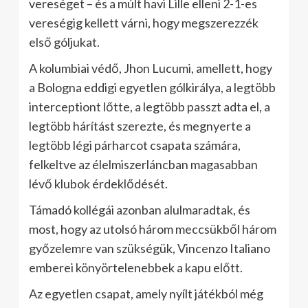
vereséget – és a múlt havi Lille elleni 2-1-es
vereségig kellett várni, hogy megszerezzék
első góljukat.
A kolumbiai védő, Jhon Lucumi, amellett, hogy
a Bologna eddigi egyetlen gólkirálya, a legtöbb
interceptiont lőtte, a legtöbb passzt adta el, a
legtöbb hárítást szerezte, és megnyerte a
legtöbb légi párharcot csapata számára,
felkeltve az élelmiszerláncban magasabban
lévő klubok érdeklődését.
Támadó kollégái azonban alulmaradtak, és
most, hogy az utolsó három meccsükből három
győzelemre van szükségük, Vincenzo Italiano
emberei könyörtelenebbek a kapu előtt.
Az egyetlen csapat, amely nyílt játékból még