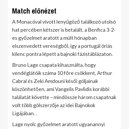
Match előnézet
A Monacóval vívott lenyűgöző találkozó utolsó
hat percében kétszer is betalált, a Benfica 3-2-
es győzelmet aratott a múlt hónapban
elszenvedett vereségből, így a portugál óriás
kilenc pontra lépett a bajnoki fázistáblázaton.
Bruno Lage csapata kihasználta, hogy
vendéglátóik száma 10 főre csökkent, Arthur
Cabral és Zeki Amdouni késői góljainak
köszönhetően, ami Vangelis Pavlidis korábbi
találatát követte – mindössze három csapatnak
volt több gólszerzője az idei Bajnokok
Ligájában. .
Lage nyolc győzelmet aratott ugyanannyi