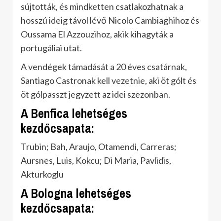
sújtották, és mindketten csatlakozhatnak a
hosszú ideig távol lévő Nicolo Cambiaghihoz és
Oussama El Azzouzihoz, akik kihagyták a
portugáliai utat.
A vendégek támadását a 20 éves csatárnak,
Santiago Castronak kell vezetnie, aki öt gólt és
öt gólpasszt jegyzett az idei szezonban.
A Benfica lehetséges
kezdőcsapata:
Trubin; Bah, Araujo, Otamendi, Carreras;
Aursnes, Luis, Kokcu; Di Maria, Pavlidis,
Akturkoglu
A Bologna lehetséges
kezdőcsapata: