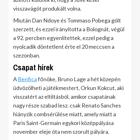
visszavágót produkált volna.
Miután Dan Ndoye és Tommaso Pobega gólt
szerzett, és ezzel irányította a Bolognát, végül
a 92. percben egyenlítettek, ezzel pedig a
nyolcadik döntetlent érte el 20 meccsen a
szezonban.
Csapat hírek
A
Benfica
főnöke, Bruno Lage a hét közepén
üdvözölheti a játékmestert, Orkun Kokcut, aki
visszatért az eltiltásból, amikor csapatának
nagy része szabad lesz. csak Renato Sanches
hiányzik combsérülése miatt, amely miatt a
Paris Saint-Germain egykori középpályása
november eleje óta nem szorult pályára.