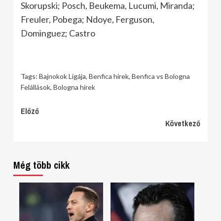
Skorupski; Posch, Beukema, Lucumi, Miranda;
Freuler, Pobega; Ndoye, Ferguson,
Dominguez; Castro
Tags:
Bajnokok Ligája
,
Benfica hírek
,
Benfica vs Bologna
Felállások
,
Bologna hírek
Continue
Előző
Következő
Reading
Még több cikk