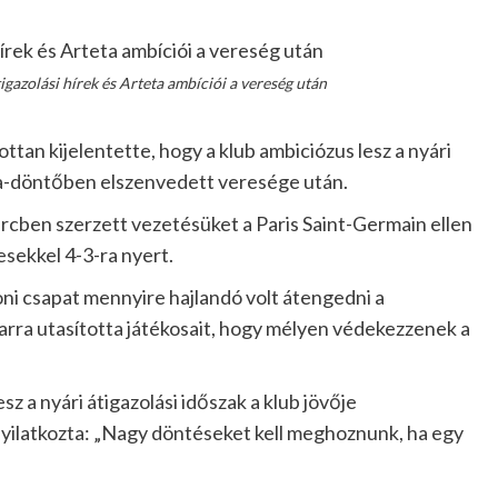
igazolási hírek és Arteta ambíciói a vereség után
tan kijelentette, hogy a klub ambiciózus lesz a nyári
ája-döntőben elszenvedett veresége után.
cben szerzett vezetésüket a Paris Saint-Germain ellen
sekkel 4-3-ra nyert.
ni csapat mennyire hajlandó volt átengedni a
 arra utasította játékosait, hogy mélyen védekezzenek a
z a nyári átigazolási időszak a klub jövője
 nyilatkozta: „Nagy döntéseket kell meghoznunk, ha egy