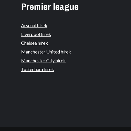
Premier league
Arsenal hírek
Liverpool hírek
Chelsea hírek
Manchester United hírek
Manchester City hírek
Tottenham hírek