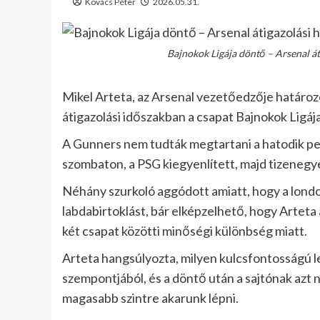
Kovács Péter
2026.05.31.
Bajnokok Ligája döntő – Arsenal át
Mikel Arteta, az Arsenal vezetőedzője határozot
átigazolási időszakban a csapat Bajnokok Lig
A Gunners nem tudták megtartani a hatodik per
szombaton, a PSG kiegyenlített, majd tizenegye
Néhány szurkoló aggódott amiatt, hogy a londo
labdabirtoklást, bár elképzelhető, hogy Arteta
két csapat közötti minőségi különbség miatt.
Arteta hangsúlyozta, milyen kulcsfontosságú les
szempontjából, és a döntő után a sajtónak azt
magasabb szintre akarunk lépni.