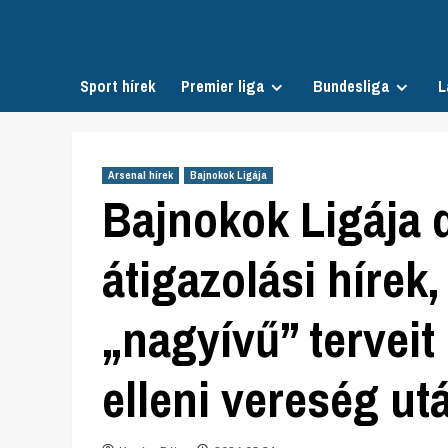
Skip
to
content
Sport hírek
Premier liga
Bundesliga
L
Arsenal hírek
Bajnokok Ligája
Bajnokok Ligája 
átigazolási hírek,
„nagyívű” terveit
elleni vereség ut