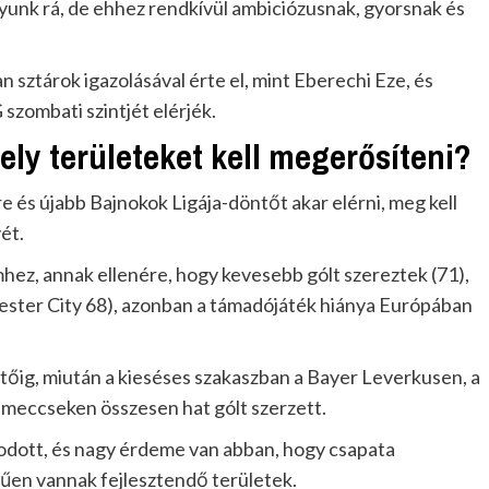
yunk rá, de ehhez rendkívül ambiciózusnak, gyorsnak és
 sztárok igazolásával érte el, mint Eberechi Eze, és
szombati szintjét elérjék.
ely területeket kell megerősíteni?
re és újabb Bajnokok Ligája-döntőt akar elérni, meg kell
ét.
hez, annak ellenére, hogy kevesebb gólt szereztek (71),
ester City 68), azonban a támadójáték hiánya Európában
ntőig, miután a kieséses szakaszban a Bayer Leverkusen, a
i meccseken összesen hat gólt szerzett.
odott, és nagy érdeme van abban, hogy csapata
űen vannak fejlesztendő területek.