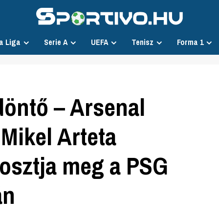
a Liga
Serie A
UEFA
Tenisz
Forma 1
döntő – Arsenal
 Mikel Arteta
 osztja meg a PSG
án