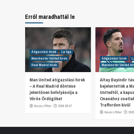
Erről maradhattál le
Átigazolási hírek
La liga
Manchester United hírek
Átigazolási hírek
L
Real Madrid hírek
Manchester United hí
Man United átigazolási hírek
Altay Bayindir t
– A Real Madrid döntése
bejelentették a M
jelentősen befolyásolja a
Unitedtől, a kapu
Vörös Ördögöket
Onanához csatlak
Traffordon kívül
Kovács Péter
2026.08.07.
Kovács Péter
202