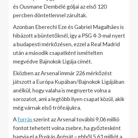
és Ousmane Dembélé góljai az első 120
percben döntetlennel zárultak.
Azonban Eberechi Eze és Gabriel Magalhães is
hibázott a büntetőknél, így a PSG 4-3-mal nyert
a budapesti mérkőzésen, ezzel a Real Madrid
után a második csapatként ismételten
megvédve Bajnokok Ligája címét.
Eközben az Arsenal immár 226 mérkőzést
játszott a Európa Kupában/Bajnokok Ligájában
anélkül, hogy valaha is megnyerte volna a
sorozatot, ami a legtöbb ilyen csapat közül, akik
még várnak első trófeájukra.
A
forrás
szerint az Arsenal további 9,06 millió
fontot tehetett volna zsebre, ha győztesként
hagyja el a Puskás Arénát – ebből 5,61 milliót a