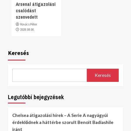
Arsenal átigazolási
csalódást
szenvedett
Kovács Péter
2026.08.06.
Keresés
Keresés
Legutóbbi bejegyzések
Chelsea átigazolási hírek – A Serie A nagyágyúi
érdeklődnek a háttérbe szorult Benoit Badiashile
iránt