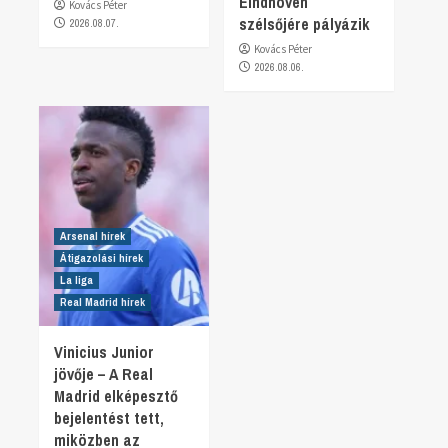
Eindhoven
Kovács Péter
szélsőjére pályázik
2026.08.07.
Kovács Péter
2026.08.06.
Arsenal hírek
Átigazolási hírek
La liga
Real Madrid hírek
Vinicius Junior
jövője – A Real
Madrid elképesztő
bejelentést tett,
miközben az