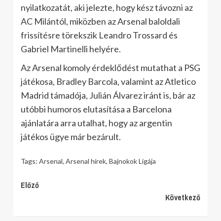
nyilatkozatát, aki jelezte, hogy kész távozni az
AC Milántól, miközben az Arsenal baloldali
frissítésre törekszik Leandro Trossard és
Gabriel Martinelli helyére.
Az Arsenal komoly érdeklődést mutathat a PSG
játékosa, Bradley Barcola, valamint az Atletico
Madrid támadója, Julián Álvarez iránt is, bár az
utóbbi humoros elutasítása a Barcelona
ajánlatára arra utalhat, hogy az argentin
játékos ügye már bezárult.
Tags:
Arsenal
,
Arsenal hírek
,
Bajnokok Ligája
Continue
Előző
Következő
Reading