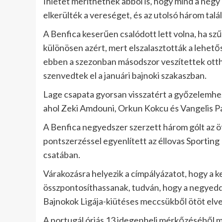
Ihletet meríthetnek abból is, hogy mind a négy
elkerülték a vereséget, és az utolsó három talál
A Benfica keserűen csalódott lett volna, ha sz
különösen azért, mert elszalasztották a lehetős
ebben a szezonban másodszor veszítettek otth
szenvedtek el a januári bajnoki szakaszban.
Lage csapata gyorsan visszatért a győzelemhez
ahol Zeki Amdouni, Orkun Kokcu és Vangelis Pav
A Benfica negyedszer szerzett három gólt az ö
pontszerzéssel egyenlített az éllovas Sporting
csatában.
Várakozásra helyezik a címpályázatot, hogy a 
összpontosíthassanak, tudván, hogy a negyeddön
Bajnokok Ligája-kiütéses meccsükből ötöt elve
A portugál óriás 13 idegenbeli mérkőzéséből mi