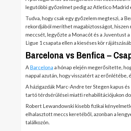
legutóbbi győzelmet pedig az Atletico Madrid 
Tudva, hogy csak egy győzelem megteszi, a Ben
rekordjából meríthet magabiztosságot, hiszen
meccsét, legyőzte a Monacót és a Juventust a 
Ligue 1 csapata ellen a kieséses kör rájátszásá
Barcelona vs Benfica – Csap
A
Barcelona
a hónap elején megerősítette, ho
nappal azután, hogy visszatért az erőnlétébe, és 
A házigazdák Marc-Andre ter Stegen kapus és 
tartó térdsérülései miatti rehabilitációjukon d
Robert Lewandowski kisebb fizikai kényelmetle
elhalasztott meccs keretéből, azonban a lengyel 
találkozón.