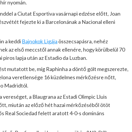
 hír nyomán.
nddel a Ciutat Esportiva vasárnapi edzése előtt, Joan
zvétét fejezte ki a Barcelonának a Nacional elleni
ön a keddi
Bajnokok Ligája
összecsapásra, nehéz
nek az első meccstől annak ellenére, hogy körülbelül 70
 piros lapja után az Estadio da Luzban.
st mutatott be, míg Raphinha a döntő gólt megszerezte,
rcelona veretlensége 16 küzdelmes mérkőzésre nőtt,
o Madridtól.
a vereséget, a Blaugrana az Estadi Olimpic Lluis
tt, miután az előző hét hazai mérkőzéséből ötöt
ős Real Sociedad felett aratott 4-0-s domináns