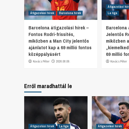
Átigazolási hír
Átigazolási hírek
Barcelona hírek
La liga
Barcelona átigazolási hírek –
Barcelona á
Fontos Rodri-frissítés,
Jelentős R
miközben a Man City jelentős
miközben a
ajánlatot kap a 69 millió fontos
„kiemelked
középpályásért
69 millió f
Kovács Péter
2026.08.09.
Kovács Péter
Erről maradhattál le
Átigazolási hírek
La liga
Átigazolási hírek