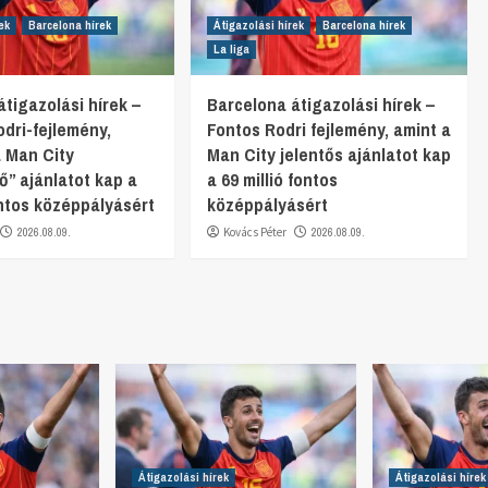
ek
Barcelona hírek
Átigazolási hírek
Barcelona hírek
La liga
tigazolási hírek –
Barcelona átigazolási hírek –
odri-fejlemény,
Fontos Rodri fejlemény, amint a
 Man City
Man City jelentős ajánlatot kap
ő” ajánlatot kap a
a 69 millió fontos
ontos középpályásért
középpályásért
2026.08.09.
Kovács Péter
2026.08.09.
Átigazolási hírek
Átigazolási hírek