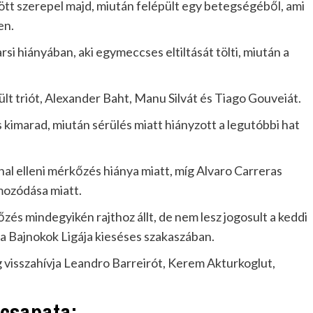
ött szerepel majd, miután felépült egy betegségéből, ami
en.
i hiányában, aki egymeccses eltiltását tölti, miután a
érült triót, Alexander Baht, Manu Silvát és Tiago Gouveiát.
s kimarad, miután sérülés miatt hiányzott a legutóbbi hat
l elleni mérkőzés hiánya miatt, míg Alvaro Carreras
mozódása miatt.
zés mindegyikén rajthoz állt, de nem lesz jogosult a keddi
 a Bajnokok Ligája kieséses szakaszában.
g visszahívja Leandro Barreirót, Kerem Akturkoglut,
csapata: