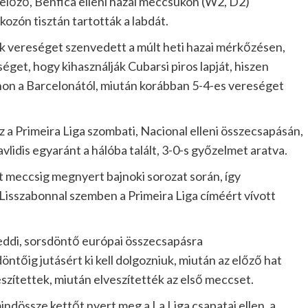
 előző, Benfica elleni hazai meccsükön (W2, D2)
kozón tisztán tartották a labdát.
űk vereséget szenvedett a múlt heti hazai mérkőzésen,
éget, hogy kihasználják Cubarsi piros lapját, hiszen
on a Barcelonától, miután korábban 5-4-es vereséget
 a Primeira Liga szombati, Nacional elleni összecsapásán,
lidis egyaránt a hálóba talált, 3-0-s győzelmet aratva.
t meccsig megnyert bajnoki sorozat során, így
 Lisszabonnal szemben a Primeira Liga címéért vívott
keddi, sorsdöntő európai összecsapásra
tőig jutásért ki kell dolgozniuk, miután az előző hat
szítettek, miután elveszítették az első meccset.
ndössze kettőt nyert meg a La Liga csapatai ellen, a