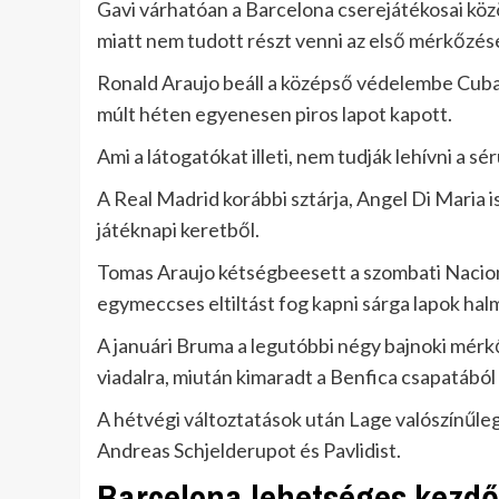
Gavi várhatóan a Barcelona cserejátékosai köz
miatt nem tudott részt venni az első mérkőzés
Ronald Araujo beáll a középső védelembe Cubars
múlt héten egyenesen piros lapot kapott.
Ami a látogatókat illeti, nem tudják lehívni a s
A Real Madrid korábbi sztárja, Angel Di Maria i
játéknapi keretből.
Tomas Araujo kétségbeesett a szombati Naciona
egymeccses eltiltást fog kapni sárga lapok hal
A januári Bruma a legutóbbi négy bajnoki mérkő
viadalra, miután kimaradt a Benfica csapatából
A hétvégi változtatások után Lage valószínűle
Andreas Schjelderupot és Pavlidist.
Barcelona lehetséges kezdő