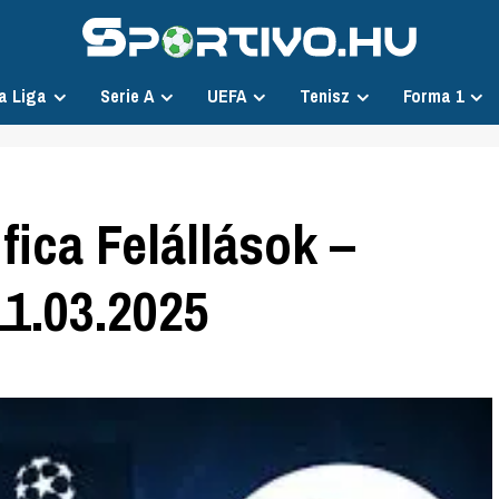
a Liga
Serie A
UEFA
Tenisz
Forma 1
ica Felállások –
11.03.2025