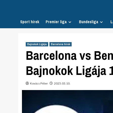
Skip
to
content
Sport hírek
Premier liga
Bundesliga
L
Bajnokok Ligája
Barcelona hírek
Barcelona vs Benf
Bajnokok Ligája 
Kovács Péter
2025.03.10.