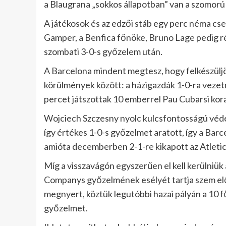
a Blaugrana „sokkos állapotban” van a szomorú
A játékosok és az edzői stáb egy perc néma cse
Gamper, a Benfica főnöke, Bruno Lage pedig rés
szombati 3-0-s győzelem után.
A Barcelona mindent megtesz, hogy felkészülj
körülmények között: a házigazdák 1-0-ra vezet
percet játszottak 10 emberrel Pau Cubarsi korai
Wojciech Szczesny nyolc kulcsfontosságú védé
így értékes 1-0-s győzelmet aratott, így a Ba
amióta decemberben 2-1-re kikapott az Atletic
Míg a visszavágón egyszerűen el kell kerülniük 
Companys győzelmének esélyét tartja szem elő
megnyert, köztük legutóbbi hazai pályán a 10 f
győzelmet.