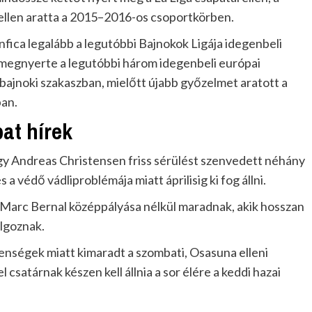
ellen aratta a 2015–2016-os csoportkörben.
fica legalább a legutóbbi Bajnokok Ligája idegenbeli
 megnyerte a legutóbbi három idegenbeli európai
bajnoki szakaszban, mielőtt újabb győzelmet aratott a
ban.
at hírek
gy Andreas Christensen friss sérülést szenvedett néhány
a védő vádliproblémája miatt áprilisig ki fog állni.
Marc Bernal középpályása nélkül maradnak, akik hosszan
olgoznak.
nségek miatt kimaradt a szombati, Osasuna elleni
csatárnak készen kell állnia a sor élére a keddi hazai