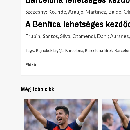
Szczesny; Kounde, Araujo, Martinez, Balde; O
A Benfica lehetséges kezdő
Trubin; Santos, Silva, Otamendi, Dahl; Aursnes,
Tags:
Bajnokok Ligája
,
Barcelona
,
Barcelona hírek
,
Barcelon
Continue
Előző
Reading
Még több cikk