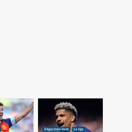
Átigazolási hírek
La liga