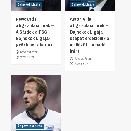
Bajnokok Ligája
Bajnokok Ligája
Newcastle
Aston Villa
átigazolási hírek –
átigazolási hírek –
A Sárdok a PSG
Bajnokok Ligája-
Bajnokok Ligája-
csapat érdeklődik a
győztesét akarják
mellőzött támadó
iránt
Kovács Péter
2026.08.03.
Kovács Péter
2026.08.02.
Átigazolási hírek