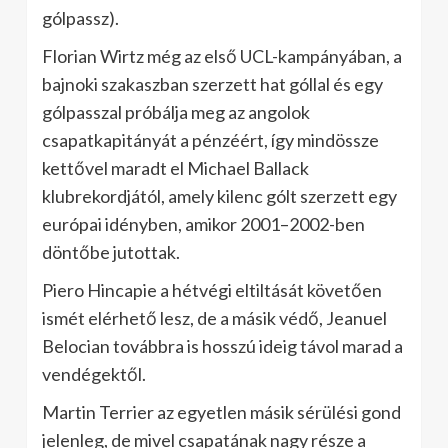
gólpassz).
Florian Wirtz még az első UCL-kampányában, a
bajnoki szakaszban szerzett hat góllal és egy
gólpasszal próbálja meg az angolok
csapatkapitányát a pénzéért, így mindössze
kettővel maradt el Michael Ballack
klubrekordjától, amely kilenc gólt szerzett egy
európai idényben, amikor 2001–2002-ben
döntőbe jutottak.
Piero Hincapie a hétvégi eltiltását követően
ismét elérhető lesz, de a másik védő, Jeanuel
Belocian továbbra is hosszú ideig távol marad a
vendégektől.
Martin Terrier az egyetlen másik sérülési gond
jelenleg, de mivel csapatának nagy része a