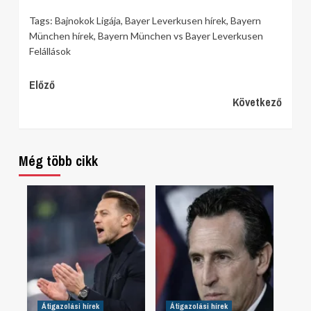
Tags:
Bajnokok Ligája
,
Bayer Leverkusen hírek
,
Bayern
München hírek
,
Bayern München vs Bayer Leverkusen
Felállások
Continue
Előző
Következő
Reading
Még több cikk
Átigazolási hírek
Átigazolási hírek