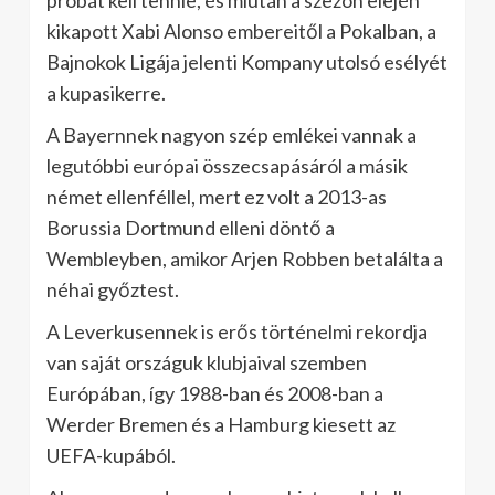
próbát kell tennie, és miután a szezon elején
kikapott Xabi Alonso embereitől a Pokalban, a
Bajnokok Ligája jelenti Kompany utolsó esélyét
a kupasikerre.
A Bayernnek nagyon szép emlékei vannak a
legutóbbi európai összecsapásáról a másik
német ellenféllel, mert ez volt a 2013-as
Borussia Dortmund elleni döntő a
Wembleyben, amikor Arjen Robben betalálta a
néhai győztest.
A Leverkusennek is erős történelmi rekordja
van saját országuk klubjaival szemben
Európában, így 1988-ban és 2008-ban a
Werder Bremen és a Hamburg kiesett az
UEFA-kupából.