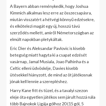
A Bayern abban reménykedik, hogy Joshua
Kimmich alkalmas lesz erre az összecsapásra,
miután visszatért a hétvégi könnyű edzésekre,
és elkötelezi magát egy új, hosszú távú
szerződés mellett, amiről Németországban az
elmúlt napokban pletykáltak.
Eric Dier és Aleksandar Pavlovic is kisebb
betegség miatt hagyta ki a csapat edzését
vasárnap, Jamal Musiala, Joao Palhinha és a
Celtic elleni üdvöskéje, Davies kisebb
ütésekkel hiányzott, de mind az öt játékosnak
jónak kell lennie a szerepléshez.
Harry Kane fitt és tüzel, és a tavalyi szezon
eleje óta egyetlen játékos sem járult hozzá nála
több Bajnokok Ligája gólhoz 20 (15 gól, 5