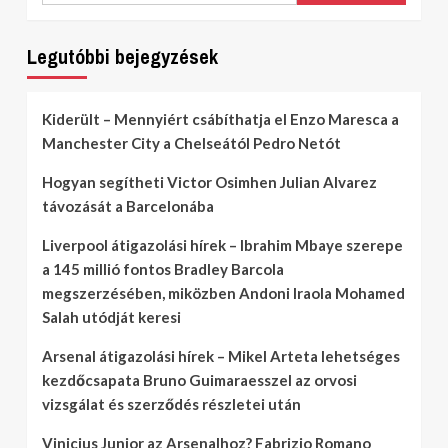
Legutóbbi bejegyzések
Kiderült – Mennyiért csábíthatja el Enzo Maresca a
Manchester City a Chelseától Pedro Netót
Hogyan segítheti Victor Osimhen Julian Alvarez
távozását a Barcelonába
Liverpool átigazolási hírek – Ibrahim Mbaye szerepe
a 145 millió fontos Bradley Barcola
megszerzésében, miközben Andoni Iraola Mohamed
Salah utódját keresi
Arsenal átigazolási hírek – Mikel Arteta lehetséges
kezdőcsapata Bruno Guimaraesszel az orvosi
vizsgálat és szerződés részletei után
Vinicius Junior az Arsenalhoz? Fabrizio Romano