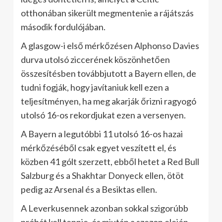
otthonában sikerült megmentenie a rájátszás
második fordulójában.
A glasgow-i első mérkőzésen Alphonso Davies
durva utolsó ziccerének köszönhetően
összesítésben továbbjutott a Bayern ellen, de
tudni fogják, hogy javítaniuk kell ezen a
teljesítményen, ha meg akarják őrizni ragyogó
utolsó 16-os rekordjukat ezen a versenyen.
A Bayern a legutóbbi 11 utolsó 16-os hazai
mérkőzéséből csak egyet veszített el, és
közben 41 gólt szerzett, ebből hetet a Red Bull
Salzburg és a Shakhtar Donyeck ellen, ötöt
pedig az Arsenal és a Besiktas ellen.
A Leverkusennek azonban sokkal szigorúbb