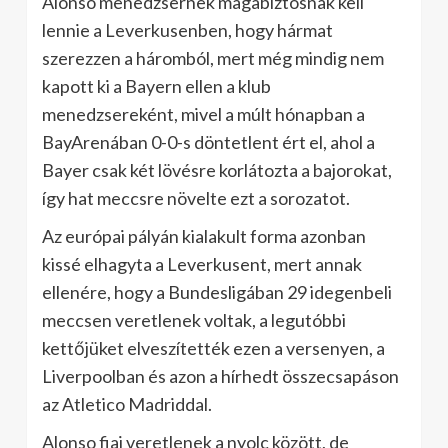
Alonso menedzsernek magabiztosnak kell
lennie a Leverkusenben, hogy hármat
szerezzen a háromból, mert még mindig nem
kapott ki a Bayern ellen a klub
menedzsereként, mivel a múlt hónapban a
BayArenában 0-0-s döntetlent ért el, ahol a
Bayer csak két lövésre korlátozta a bajorokat,
így hat meccsre növelte ezt a sorozatot.
Az európai pályán kialakult forma azonban
kissé elhagyta a Leverkusent, mert annak
ellenére, hogy a Bundesligában 29 idegenbeli
meccsen veretlenek voltak, a legutóbbi
kettőjüket elveszítették ezen a versenyen, a
Liverpoolban és azon a hírhedt összecsapáson
az Atletico Madriddal.
Alonso fiai veretlenek a nyolc között, de