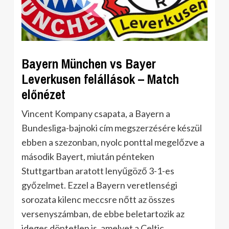
Bayern München vs Bayer
Leverkusen felállások – Match
előnézet
Vincent Kompany csapata, a Bayern a
Bundesliga-bajnoki cím megszerzésére készül
ebben a szezonban, nyolc ponttal megelőzve a
második Bayert, miután pénteken
Stuttgartban aratott lenyűgöző 3-1-es
győzelmet. Ezzel a Bayern veretlenségi
sorozata kilenc meccsre nőtt az összes
versenyszámban, de ebbe beletartozik az
ideges döntetlen is, amelyet a Celtic