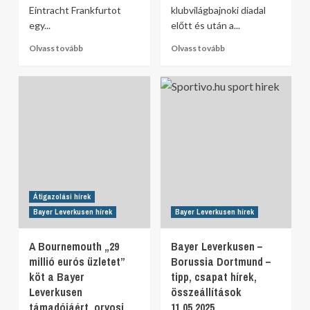
Eintracht Frankfurtot
klubvilágbajnoki diadal
egy...
előtt és után a...
Olvass tovább
Olvass tovább
Átigazolási hírek
Bayer Leverkusen hírek
Bayer Leverkusen hírek
A Bournemouth „29
Bayer Leverkusen –
millió eurós üzletet”
Borussia Dortmund –
köt a Bayer
tipp, csapat hírek,
Leverkusen
összeállítások
támadójáért, orvosi
11.05.2025