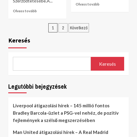
Szerződtetésébe.A...
Olvass tovább
Olvass tovább
Bejegyzések
1
2
Következő
lapozása
Keresés
Keresés
Legutóbbi bejegyzések
Liverpool átigazolási hírek – 145 millió fontos
Bradley Barcola-üzlet a PSG-vel nehéz, de pozitív
fejlemények a szélső megszerzésében
Man United átigazolási hírek – A Real Madrid