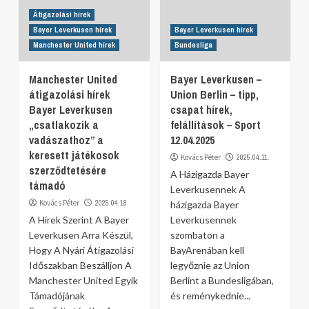
Átigazolási hírek
Bayer Leverkusen hírek
Bayer Leverkusen hírek
Manchester United hírek
Bundesliga
Manchester United
Bayer Leverkusen –
átigazolási hírek
Union Berlin – tipp,
Bayer Leverkusen
csapat hírek,
„csatlakozik a
felállítások – Sport
vadászathoz” a
12.04.2025
keresett játékosok
Kovács Péter
2025.04.11.
szerződtetésére
A Házigazda Bayer
támadó
Leverkusennek A
Kovács Péter
2025.04.18.
házigazda Bayer
A Hírek Szerint A Bayer
Leverkusennek
Leverkusen Arra Készül,
szombaton a
Hogy A Nyári Átigazolási
BayArenában kell
Időszakban Beszálljon A
legyőznie az Union
Manchester United Egyik
Berlint a Bundesligában,
Támadójának
és reménykednie...