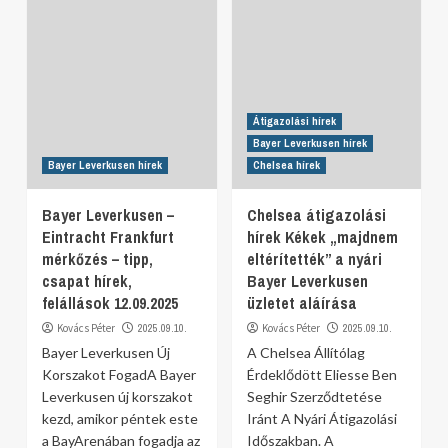
Átigazolási hírek
Bayer Leverkusen hírek
Bayer Leverkusen hírek
Chelsea hírek
Bayer Leverkusen –
Chelsea átigazolási
Eintracht Frankfurt
hírek Kékek „majdnem
mérkőzés – tipp,
eltérítették” a nyári
csapat hírek,
Bayer Leverkusen
felállások 12.09.2025
üzletet aláírása
Kovács Péter
2025.09.10.
Kovács Péter
2025.09.10.
Bayer Leverkusen Új
A Chelsea Állítólag
Korszakot FogadA Bayer
Érdeklődött Eliesse Ben
Leverkusen új korszakot
Seghir Szerződtetése
kezd, amikor péntek este
Iránt A Nyári Átigazolási
a BayArenában fogadja az
Időszakban. A