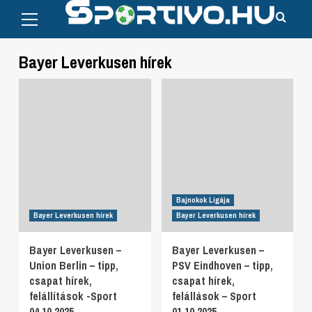
Primary
Skip
Menu
to
content
Bayer Leverkusen hírek
Bajnokok Ligája
Bayer Leverkusen hírek
Bayer Leverkusen hírek
Bayer Leverkusen –
Bayer Leverkusen –
Union Berlin – tipp,
PSV Eindhoven – tipp,
csapat hírek,
csapat hírek,
felállítások -Sport
felállások – Sport
04.10.2025
01.10.2025