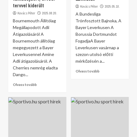
tervvel kiderült
Kovács Péter
2025.05.10.
Kovács Péter
2025.08.20.
A Bundesliga
Bournemouth Állítólag
Trónfosztott Bajnoka, A
Megállapodott Adli
Bayer Leverkusen A
Átigazolásáról A
Borussia Dortmundot
Bournemouth állítólag
FogadjaA Bayer
megegyezett a Bayer
Leverkusen vasárnap a
Leverkusennel Amine
szezon utolsó előtti
Adli átigazolásáról. A
mérkőzésén a...
Cherries nemrég eladta
Olvass tovább
Dango...
Olvass tovább