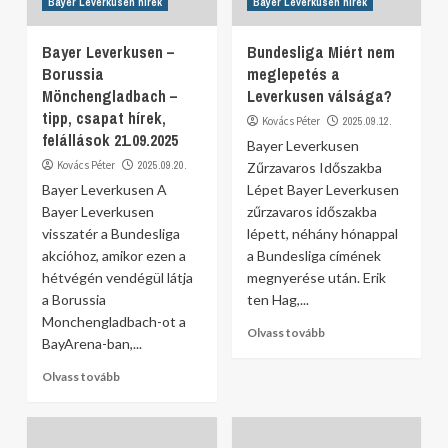
Bayer Leverkusen hírek
Bayer Leverkusen hírek
Bayer Leverkusen –
Bundesliga Miért nem
Borussia
meglepetés a
Mönchengladbach –
Leverkusen válsága?
tipp, csapat hírek,
Kovács Péter
2025.09.12.
felállások 21.09.2025
Bayer Leverkusen
Kovács Péter
2025.09.20.
Zűrzavaros Időszakba
Bayer Leverkusen A
Lépet Bayer Leverkusen
Bayer Leverkusen
zűrzavaros időszakba
visszatér a Bundesliga
lépett, néhány hónappal
akcióhoz, amikor ezen a
a Bundesliga címének
hétvégén vendégül látja
megnyerése után. Erik
a Borussia
ten Hag,...
Monchengladbach-ot a
Olvass tovább
BayArena-ban,...
Olvass tovább