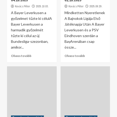
Kovács Péter
2025.10.03.
Kovács Péter
2025.09.29.
A Bayer Leverkusen a
Mindketten Nyeretlenek
győzelmet tűzte ki célulA
A Bajnokok Ligája Első
Bayer Leverkusen a
Játéknapja Után A Bayer
harmadik győzelmét
Leverkusen és a PSV
tűzte ki célul az új
Eindhoven szerdán a
Bundesliga-szezonban,
BayArenában csap
amikor...
össze...
Olvass tovább
Olvass tovább