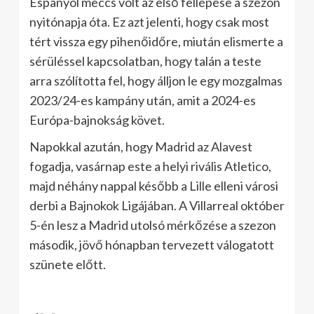
Espanyol meccs volt az első fellépése a szezon
nyitónapja óta. Ez azt jelenti, hogy csak most
tért vissza egy pihenőidőre, miután elismerte a
sérüléssel kapcsolatban, hogy talán a teste
arra szólította fel, hogy álljon le egy mozgalmas
2023/24-es kampány után, amit a 2024-es
Európa-bajnokság követ.
Napokkal azután, hogy Madrid az Alavest
fogadja, vasárnap este a helyi rivális Atletico,
majd néhány nappal később a Lille elleni városi
derbi a Bajnokok Ligájában. A Villarreal október
5-én lesz a Madrid utolsó mérkőzése a szezon
második, jövő hónapban tervezett válogatott
szünete előtt.