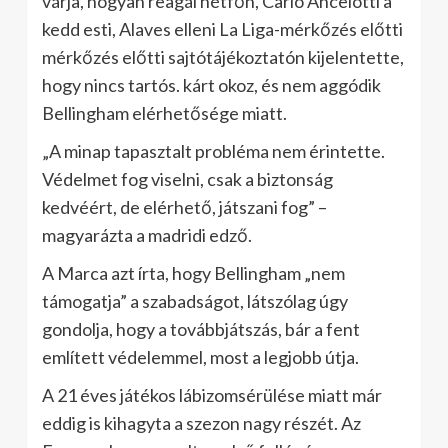
várja, hogyan reagál hétfőn, Carlo Ancelotti a
kedd esti, Alaves elleni La Liga-mérkőzés előtti
mérkőzés előtti sajtótájékoztatón kijelentette,
hogy nincs tartós. kárt okoz, és nem aggódik
Bellingham elérhetősége miatt.
„A minap tapasztalt probléma nem érintette.
Védelmet fog viselni, csak a biztonság
kedvéért, de elérhető, játszani fog” –
magyarázta a madridi edző.
A Marca azt írta, hogy Bellingham „nem
támogatja” a szabadságot, látszólag úgy
gondolja, hogy a továbbjátszás, bár a fent
említett védelemmel, most a legjobb útja.
A 21 éves játékos lábizomsérülése miatt már
eddig is kihagyta a szezon nagy részét. Az