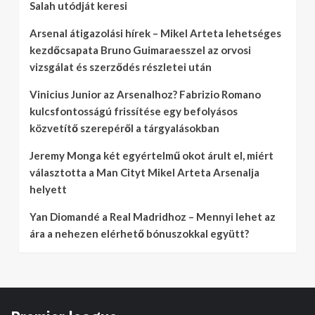
Salah utódját keresi
Arsenal átigazolási hírek – Mikel Arteta lehetséges
kezdőcsapata Bruno Guimaraesszel az orvosi
vizsgálat és szerződés részletei után
Vinicius Junior az Arsenalhoz? Fabrizio Romano
kulcsfontosságú frissítése egy befolyásos
közvetítő szerepéről a tárgyalásokban
Jeremy Monga két egyértelmű okot árult el, miért
választotta a Man Cityt Mikel Arteta Arsenalja
helyett
Yan Diomandé a Real Madridhoz – Mennyi lehet az
ára a nehezen elérhető bónuszokkal együtt?