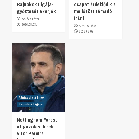
Bajnokok Ligája-
csapat érdeklődik a
győztesét akarják
mellőzött támadó
iránt
Kovács Péter
2026.08.03.
Kovács Péter
2026.08.02.
Átigazolási hírek
Bajnokok Ligája
Nottingham Forest
átigazolási hírek –
Vitor Pereira