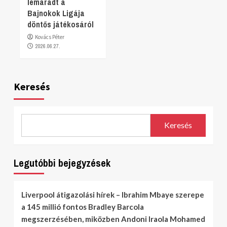
lemaradt a
Bajnokok Ligája
döntős játékosáról
Kovács Péter
2026.06.27.
Keresés
Keresés
Legutóbbi bejegyzések
Liverpool átigazolási hírek – Ibrahim Mbaye szerepe
a 145 millió fontos Bradley Barcola
megszerzésében, miközben Andoni Iraola Mohamed