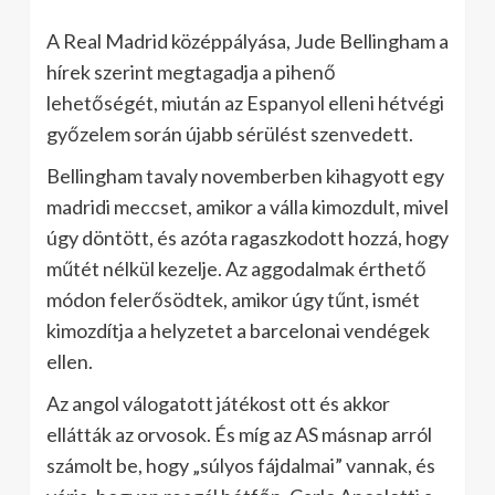
A Real Madrid középpályása, Jude Bellingham a
hírek szerint megtagadja a pihenő
lehetőségét, miután az Espanyol elleni hétvégi
győzelem során újabb sérülést szenvedett.
Bellingham tavaly novemberben kihagyott egy
madridi meccset, amikor a válla kimozdult, mivel
úgy döntött, és azóta ragaszkodott hozzá, hogy
műtét nélkül kezelje. Az aggodalmak érthető
módon felerősödtek, amikor úgy tűnt, ismét
kimozdítja a helyzetet a barcelonai vendégek
ellen.
Az angol válogatott játékost ott és akkor
ellátták az orvosok. És míg az AS másnap arról
számolt be, hogy „súlyos fájdalmai” vannak, és