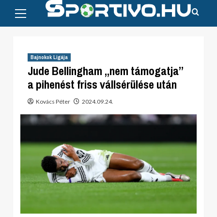
Primary
Skip
Menu
to
content
Bajnokok Ligája
Jude Bellingham „nem támogatja”
a pihenést friss vállsérülése után
Kovács Péter
2024.09.24.