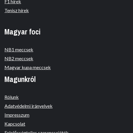
F1 hírek
Tenisz hírek
Magyar foci
NB1 meccsek
NB2 meccsek
Magyar kupa meccsek
Magunkról
Rólunk
Adatvédelmi irányelvek
Impresszum
Kapcsolat
Felelősségteljes szerencsejáték