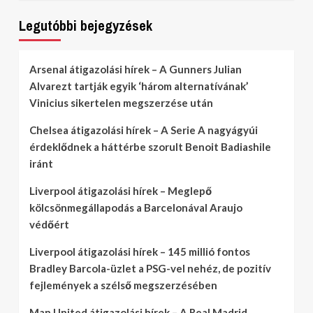
Legutóbbi bejegyzések
Arsenal átigazolási hírek – A Gunners Julian
Alvarezt tartják egyik ‘három alternatívának’
Vinicius sikertelen megszerzése után
Chelsea átigazolási hírek – A Serie A nagyágyúi
érdeklődnek a háttérbe szorult Benoit Badiashile
iránt
Liverpool átigazolási hírek – Meglepő
kölcsönmegállapodás a Barcelonával Araujo
védőért
Liverpool átigazolási hírek – 145 millió fontos
Bradley Barcola-üzlet a PSG-vel nehéz, de pozitív
fejlemények a szélső megszerzésében
Man United átigazolási hírek – A Real Madrid