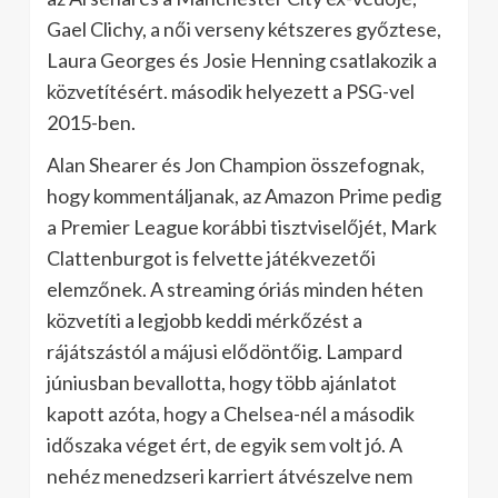
Gael Clichy, a női verseny kétszeres győztese,
Laura Georges és Josie Henning csatlakozik a
közvetítésért. második helyezett a PSG-vel
2015-ben.
Alan Shearer és Jon Champion összefognak,
hogy kommentáljanak, az Amazon Prime pedig
a Premier League korábbi tisztviselőjét, Mark
Clattenburgot is felvette játékvezetői
elemzőnek. A streaming óriás minden héten
közvetíti a legjobb keddi mérkőzést a
rájátszástól a májusi elődöntőig. Lampard
júniusban bevallotta, hogy több ajánlatot
kapott azóta, hogy a Chelsea-nél a második
időszaka véget ért, de egyik sem volt jó. A
nehéz menedzseri karriert átvészelve nem