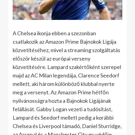
A Chelsea ikonja ebben a szezonban
csatlakozik az Amazon Prime Bajnokok Ligája
közvetítéséhez, mivel a streaming szolgáltatás
először készül az európai verseny
közvetítésére. Lampard szakértőként szerepel
majd az AC Milan legendája, Clarence Seedorf
mellett, aki három különböző klubbal nyerte
meg a versenyt. Az Amazon Prime hétfőn
nyilvánosságra hozta a Bajnokok Ligájának
felállását. Gabby Logan vezeti a tudósítást,
Lampard és Seedorf mellett pedig a korábbi
Chelsea és Liverpool támadó, Daniel Sturridge,
az Arsenal és a Manchester City ex-védője,