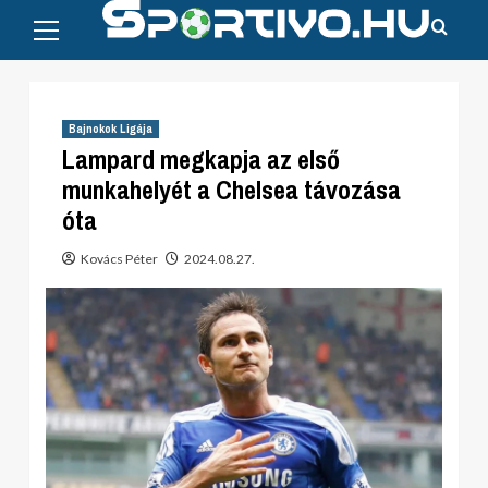
Primary
Skip
Menu
to
content
Bajnokok Ligája
Lampard megkapja az első
munkahelyét a Chelsea távozása
óta
Kovács Péter
2024.08.27.