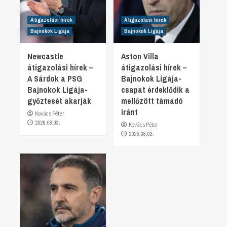
Átigazolási hírek
Átigazolási hírek
Bajnokok Ligája
Bajnokok Ligája
Newcastle
Aston Villa
átigazolási hírek –
átigazolási hírek –
A Sárdok a PSG
Bajnokok Ligája-
Bajnokok Ligája-
csapat érdeklődik a
győztesét akarják
mellőzött támadó
iránt
Kovács Péter
2026.08.03.
Kovács Péter
2026.08.02.