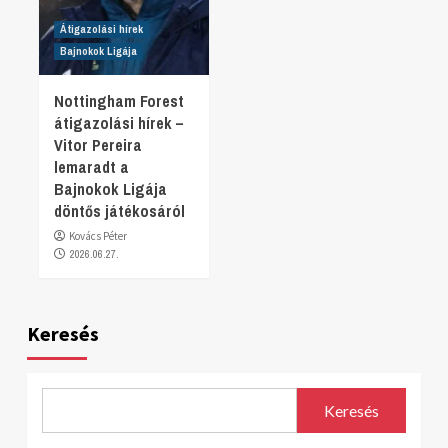
Átigazolási hírek
Bajnokok Ligája
Nottingham Forest
átigazolási hírek –
Vitor Pereira
lemaradt a
Bajnokok Ligája
döntős játékosáról
Kovács Péter
2026.06.27.
Keresés
Keresés