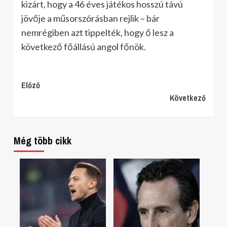
kizárt, hogy a 46 éves játékos hosszú távú
jövője a műsorszórásban rejlik – bár
nemrégiben azt tippelték, hogy ő lesz a
következő főállású angol főnök.
Continue
Előző
Következő
Reading
Még több cikk