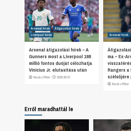
Arsenal hírek
Átigazolási hírek
Liverpool hírek
Arsenal hírek
Arsenal átigazolási hírek – A
Átigazolási
Gunners most a Liverpool 188
ma – Ex-Ar
millió fontos duóját célozhatja
visszatéré
Vinicius Jr. elutasítása után
Rangers a
szélsőjére 
Kovács Péter
2026.08.07.
Kovács Péter
Erről maradhattál le