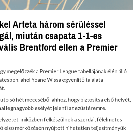
kel Arteta három sérüléssel
lgál, miután csapata 1-1-es
ivális Brentford ellen a Premier
gy megelőzzék a Premier League tabellájának élén álló
atesben, ahol Yoane Wissa egyenlítő találata
át.
 utolsó hét meccséből ahhoz, hogy biztosítsa első helyét,
al legnagyobb esélyét jelenti az ezüstéremre.
elyzetet, miközben felkészülnek a szerdai, félelmetes
tő első mérkőzésén nyújtott hihetetlen teljesítményük