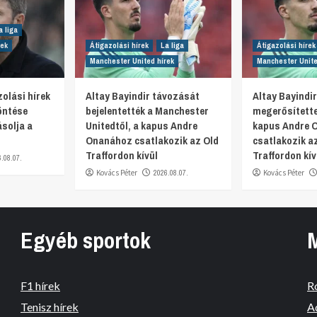
a liga
rek
Átigazolási hírek
La liga
Átigazolási hírek
Manchester United hírek
Manchester Unite
olási hírek
Altay Bayindir távozását
Altay Bayindi
öntése
bejelentették a Manchester
megerősítette
ásolja a
Unitedtől, a kapus Andre
kapus Andre 
Onanához csatlakozik az Old
csatlakozik a
Traffordon kívül
Traffordon kív
6.08.07.
Kovács Péter
2026.08.07.
Kovács Péter
Egyéb sportok
F1 hírek
R
Tenisz hírek
A