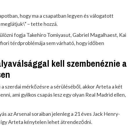
lapotban, hogy ma a csapatban legyen és válogatott
meglátjuk\” – tette hozzá.
ülözni fogja Takehiro Tomiyasut, Gabriel Magalhaest, Kai
afiori térdproblémája sem várható, hogy időben
lyaválsággal kell szembenéznie a
sen
a szerdai mérkőzésre a sérüléséből, akkor Arteta a két
ni, ami gyilkos csapás lesz egy olyan Real Madrid ellen,
ás az Arsenal soraiban jelenleg a 21 éves Jack Henry-
 így Arteta kénytelen lehet átrendeződni.