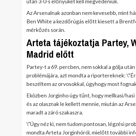
után 3-0-s előnyüket kell megvédeniük.
Az Arsenalnak azonban nem kevesebb, mint háro
Ben White a kezdőrúgás előtt kiesett a Brentfo
mérkőzés során.
Arteta tájékoztatja Partey, W
Madrid előtt
Partey-t a 69. percben, nem sokkal a gólja után
problémájára, azt mondta a riportereknek: \”É
beszéltem az orvosokkal, úgyhogy most fognak 
Eközben Jorginho úgy tűnt, hogy mellkasi/hasi
és az olasznak le kellett mennie, miután az Ars
maradt a záró szakaszra.
\”Úgy néz ki, nem tudom pontosan, légzési prob
mondta Arteta Jorginhóról, mielőtt további inf