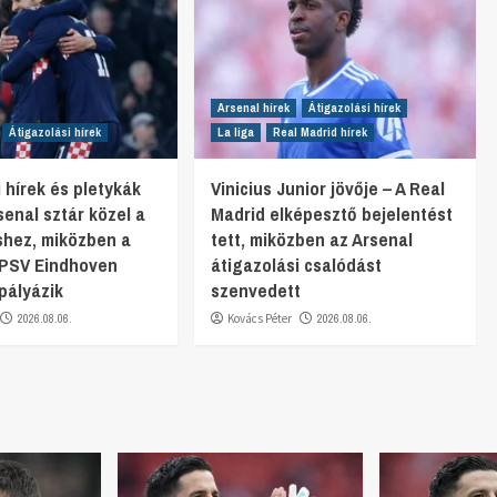
Arsenal hírek
Átigazolási hírek
Átigazolási hírek
La liga
Real Madrid hírek
 hírek és pletykák
Vinicius Junior jövője – A Real
senal sztár közel a
Madrid elképesztő bejelentést
shez, miközben a
tett, miközben az Arsenal
 PSV Eindhoven
átigazolási csalódást
pályázik
szenvedett
2026.08.06.
Kovács Péter
2026.08.06.