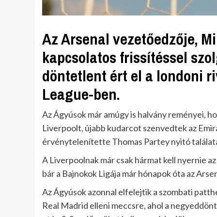
Az Arsenal vezetőedzője, Mi
kapcsolatos frissítéssel szo
döntetlent ért el a londoni r
League-ben.
Az Ágyúsok már amúgy is halvány reményei, ho
Liverpoolt, újabb kudarcot szenvedtek az Emir
érvénytelenítette Thomas Partey nyitó találat
A Liverpoolnak már csak hármat kell nyernie az
bár a Bajnokok Ligája már hónapok óta az Arsen
Az Ágyúsok azonnal elfelejtik a szombati patth
Real Madrid elleni meccsre, ahol a negyeddön