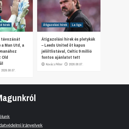
d hírek
Átigazolási hírek
La liga
r távozását
Átigazolási hírek és pletykák
 a Man Utd, a
– Leeds United öt kapus
Onanához
jelöltlistával, Celtic 9 millió
z Old
fontos ajánlatot tett
ül
Kovács Péter
2026.08.07.
2026.08.07.
Magunkról
ólunk
datvédelmi irányelvek