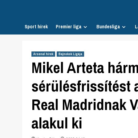
Skip
to
content
Sport hírek
Premier liga
Bundesliga
L
Arsenal hírek
Bajnokok Ligája
Mikel Arteta hár
sérülésfrissítést
Real Madridnak V
alakul ki