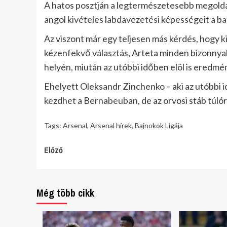
A hatos posztján a legtermészetesebb megoldás
angol kivételes labdavezetési képességeit a bal
Az viszont már egy teljesen más kérdés, hogy ki
kézenfekvő választás, Arteta minden bizonnyal
helyén, miután az utóbbi időben elöl is eredmén
Ehelyett Oleksandr Zinchenko – aki az utóbbi 
kezdhet a Bernabeuban, de az orvosi stáb túlór
Tags:
Arsenal
,
Arsenal hírek
,
Bajnokok Ligája
Continue
Előző
Reading
Még több cikk