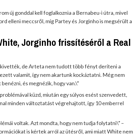
m új gonddal kell foglalkoznia a Bernabeu-i útra, mivel
rd elleni meccsről, míg Partey és Jorginho is megsérült a
hite, Jorginho frissítéséről a Real
 kivették, de Arteta nem tudott több fényt deríteni a
rezett valamit, így nem akartunk kockáztatni. Még nem
benézni, és megnézik, hogy van.\”
 problémával küzd, miután egy súlyos esést szenvedett,
enal minden változtatást végrehajtott, így 10 emberrel
lémái voltak. Azt mondta, hogy nem tudja folytatni\” –
ormációkat is kértek arról az ütésről, ami miatt White nem