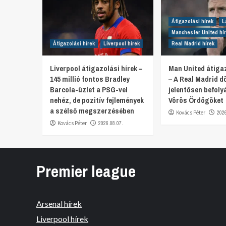
Átigazolási hírek
L
Manchester United hí
Átigazolási hírek
Liverpool hírek
Real Madrid hírek
Liverpool átigazolási hírek –
Man United átigaz
145 millió fontos Bradley
– A Real Madrid d
Barcola-üzlet a PSG-vel
jelentősen befoly
nehéz, de pozitív fejlemények
Vörös Ördögöket
a szélső megszerzésében
Kovács Péter
202
Kovács Péter
2026.08.07.
Premier league
Arsenal hírek
Liverpool hírek