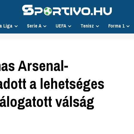
a Liga
Serie A
UEFA
Tenisz
Forma 1
mas Arsenal-
 adott a lehetséges
álogatott válság