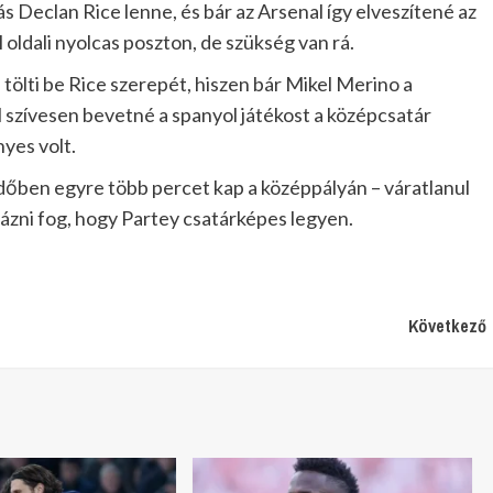
 Declan Rice lenne, és bár az Arsenal így elveszítené az
 oldali nyolcas poszton, de szükség van rá.
 tölti be Rice szerepét, hiszen bár Mikel Merino a
 szívesen bevetné a spanyol játékost a középcsatár
yes volt.
időben egyre több percet kap a középpályán – váratlanul
ázni fog, hogy Partey csatárképes legyen.
Következő