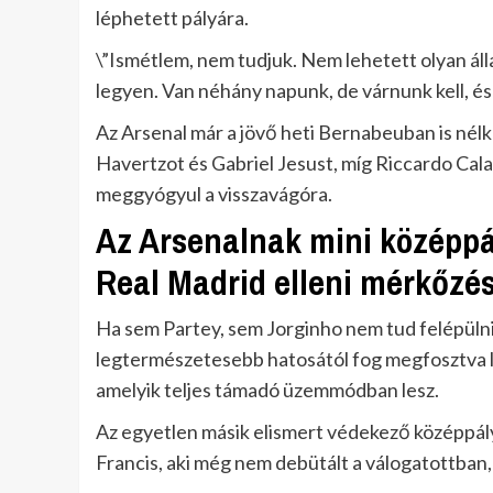
léphetett pályára.
\”Ismétlem, nem tudjuk. Nem lehetett olyan ál
legyen. Van néhány napunk, de várnunk kell, és 
Az Arsenal már a jövő heti Bernabeuban is nélk
Havertzot és Gabriel Jesust, míg Riccardo Cal
meggyógyul a visszavágóra.
Az Arsenalnak mini középpá
Real Madrid elleni mérkőzé
Ha sem Partey, sem Jorginho nem tud felépülni 
legtermészetesebb hatosától fog megfosztva len
amelyik teljes támadó üzemmódban lesz.
Az egyetlen másik elismert védekező középpály
Francis, aki még nem debütált a válogatottban,