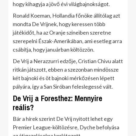
hogy kihagyja a jövő évi világbajnokságot.
Ronald Koeman, Hollandia főnöke állítólag azt
mondta De Vrijnek, hogy keressen több
játékidőt, ha az Oranje színeiben szeretne
szerepelni Észak-Amerikában, ami esetleg arra
csábítja, hogy januárban költözzön.
De Vrij a Nerazzurri edzője, Cristian Chivu alatt
ritkán játszott, ebben a szezonban mindössze
két bajnoki és öt bajnoki mérkőzésen lépett
pályára, így a San Siróban feleslegessé vált.
De Vrij a Foresthez: Mennyire
reális?
Bár a hírek szerint De Vrij nyitott lehet egy
Premier League-költözésre, Dyche befolyása
az átigazolásokra korlátozott.