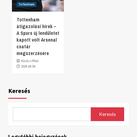
Tottenham
Tottenham
átigazolási hírek –
A Spurs új lendületet
kapott volt Arsenal
csatár
megszerzésére
Kovács Péter
2026.08.09.
Keresés
Keresés
Legutóbbi bejegyzések