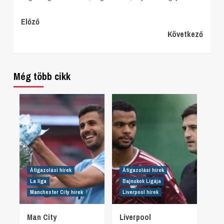
Continue
Előző
Következő
Reading
Még több cikk
Átigazolási hírek
Átigazolási hírek
La liga
Bajnokok Ligája
Manchester City hírek
Liverpool hírek
Man City
Liverpool