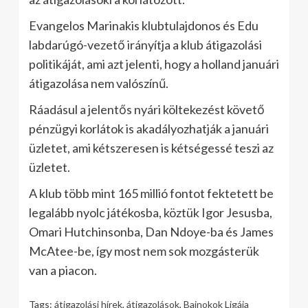
Evangelos Marinakis klubtulajdonos és Edu
labdarúgó-vezető irányítja a klub átigazolási
politikáját, ami azt jelenti, hogy a holland januári
átigazolása nem valószínű.
Ráadásul a jelentős nyári költekezést követő
pénzügyi korlátok is akadályozhatják a januári
üzletet, ami kétszeresen is kétségessé teszi az
üzletet.
A klub több mint 165 millió fontot fektetett be
legalább nyolc játékosba, köztük Igor Jesusba,
Omari Hutchinsonba, Dan Ndoye-ba és James
McAtee-be, így most nem sok mozgásterük
van a piacon.
Tags:
átigazolási hírek
,
átigazolások
,
Bajnokok Ligája