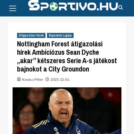
Primary
Skip
Menu
to
content
Átigazolási hírek
Bajnokok Ligája
Nottingham Forest átigazolási
hírek Ambiciózus Sean Dyche
„akar” kétszeres Serie A-s játékost
bajnokot a City Groundon
Kovács Péter
2025.12.01.