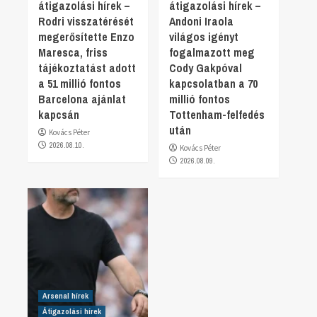
átigazolási hírek –
átigazolási hírek –
Rodri visszatérését
Andoni Iraola
megerősítette Enzo
világos igényt
Maresca, friss
fogalmazott meg
tájékoztatást adott
Cody Gakpóval
a 51 millió fontos
kapcsolatban a 70
Barcelona ajánlat
millió fontos
kapcsán
Tottenham-felfedés
után
Kovács Péter
2026.08.10.
Kovács Péter
2026.08.09.
Arsenal hírek
Átigazolási hírek