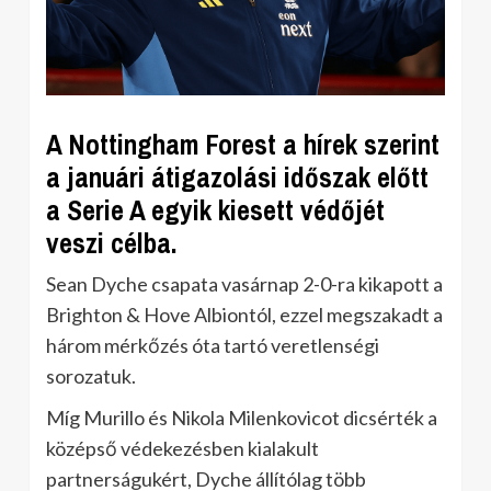
A Nottingham Forest a hírek szerint
a januári átigazolási időszak előtt
a Serie A egyik kiesett védőjét
veszi célba.
Sean Dyche csapata vasárnap 2-0-ra kikapott a
Brighton & Hove Albiontól, ezzel megszakadt a
három mérkőzés óta tartó veretlenségi
sorozatuk.
Míg Murillo és Nikola Milenkovicot dicsérték a
középső védekezésben kialakult
partnerságukért, Dyche állítólag több