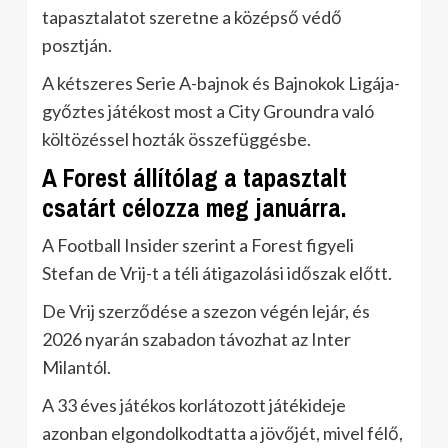
tapasztalatot szeretne a középső védő
posztján.
A kétszeres Serie A-bajnok és Bajnokok Ligája-
győztes játékost most a City Groundra való
költözéssel hozták összefüggésbe.
A Forest állítólag a tapasztalt
csatárt célozza meg januárra.
A Football Insider szerint a Forest figyeli
Stefan de Vrij-t a téli átigazolási időszak előtt.
De Vrij szerződése a szezon végén lejár, és
2026 nyarán szabadon távozhat az Inter
Milantól.
A 33 éves játékos korlátozott játékideje
azonban elgondolkodtatta a jövőjét, mivel félő,